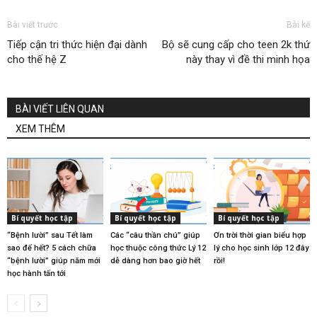
Bài viết trước
Bài kế
Tiếp cận tri thức hiện đại dành
Bộ sẽ cung cấp cho teen 2k thứ
cho thế hệ Z
này thay vì đề thi minh họa
BÀI VIẾT LIÊN QUAN
XEM THÊM
Bí quyết học tập
Bí quyết học tập
Bí quyết học tập
“Bệnh lười” sau Tết làm
Các “câu thần chú” giúp
Ơn trời thời gian biểu hợp
sao để hết? 5 cách chữa
học thuộc công thức Lý 12
lý cho học sinh lớp 12 đây
“bệnh lười” giúp năm mới
dễ dàng hơn bao giờ hết
rồi!
học hành tấn tới