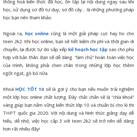
thống hoá kiến thức đã học, ôn tập lại nội dung ngay sau khi
học, sử dụng sơ đồ tư duy, sơ đồ cây… là những phương pháp
học bạn nên tham khảo.
Ngoài ra,
học online
cũng là một giải pháp cực hay ho cho
teen 2k2. Khi học online, bạn sẽ tiết kiệm chi phí và thời gian di
chuyển, lại được tự do sắp xếp
kế hoạch học tập
sao cho phù
hợp với bản thân. Bạn sẽ dễ dàng “làm chủ” hoàn toàn việc học
của mình, không phải chen chân trong những lớp học thêm
ngột ngạt, gò bó nữa.
Khoá
HỌC TỐT 10
sẽ là gợi ý cho bạn nếu muốn trải nghiệm
một lớp học online chất lượng. Đây chắc chắn sẽ là “chìa khoá”
vàng giúp bạn nắm vững kiến thức lớp 10 và chuẩn bị cho kì thi
THPT quốc gia 2020. Với nội dung và hình thức giảng dạy dễ
hiểu, dễ nhớ, việc học cấp 3 với teen 2k2 sẽ trở nên dễ dàng
hơn rất nhiều đấy!