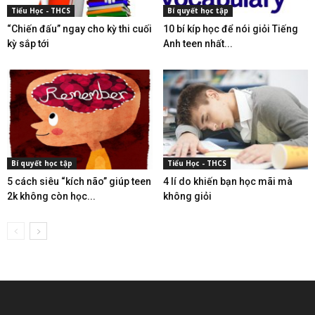
Tiểu Học - THCS
Bí quyết học tập
“Chiến đấu” ngay cho kỳ thi cuối
10 bí kíp học để nói giỏi Tiếng
kỳ sắp tới
Anh teen nhất...
Bí quyết học tập
Tiểu Học - THCS
5 cách siêu “kích não” giúp teen
4 lí do khiến bạn học mãi mà
2k không còn học...
không giỏi