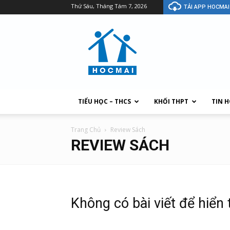
Thứ Sáu, Tháng Tám 7, 2026
TẢI APP HOCMAI
TIỂU HỌC – THCS
KHỐI THPT
TIN 
Trang Chủ
Review Sách
REVIEW SÁCH
Không có bài viết để hiển 