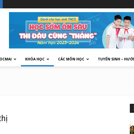
HOCMAI
KHÓA HỌC
CÁC MÔN HỌC
TUYỂN SINH – HƯỚ
thị