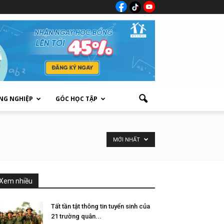
NG NGHIỆP
GÓC HỌC TẬP
MỚI NHẤT
Xem nhiều
Tất tần tật thông tin tuyển sinh của
21 trường quân...