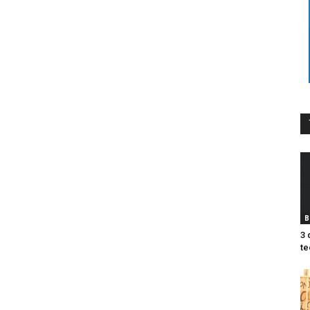
B
3 
te