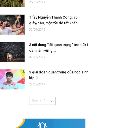
25/02/2017
Thầy Nguyễn Thành Công: 75
giây/câu, một tốc độ rất khẩn...
30/09/2016
3 nội dung “tối quan trọng” teen 2k1
cần nắm vững...
02/12/2017
3 giai đoạn quan trọng của học sinh
lớp 9
22/06/2017
Xem thêm