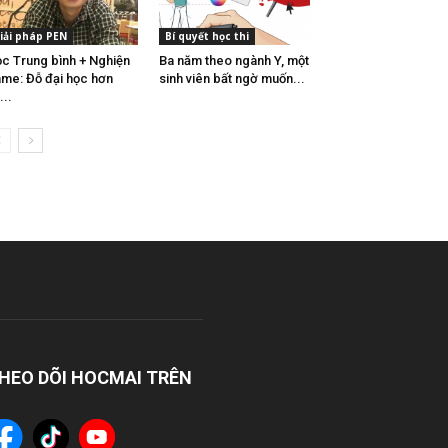
iải pháp PEN
Bí quyết học thi
c Trung bình + Nghiện
Ba năm theo ngành Y, một
me: Đỗ đại học hơn
sinh viên bất ngờ muốn...
...
HEO DÕI HOCMAI TRÊN