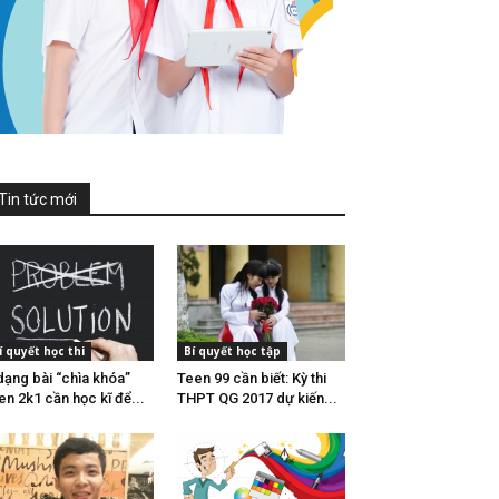
Tin tức mới
í quyết học thi
Bí quyết học tập
dạng bài “chìa khóa”
Teen 99 cần biết: Kỳ thi
en 2k1 cần học kĩ để...
THPT QG 2017 dự kiến...