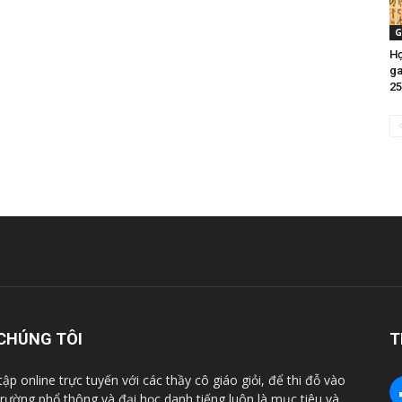
G
Họ
ga
25
CHÚNG TÔI
T
tập online trực tuyến với các thầy cô giáo giỏi, để thi đỗ vào
trường phổ thông và đại học danh tiếng luôn là mục tiêu và