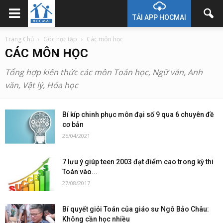
TẢI APP HOCMAI
Trang Chủ
Góc học tập
Các môn học
CÁC MÔN HỌC
Tổng hợp kiến thức các môn Toán học, Ngữ văn, Anh
văn, Vật lý, Hóa học
Bí kíp chinh phục môn đại số 9 qua 6 chuyên đề
cơ bản
25/04/2021
7 lưu ý giúp teen 2003 đạt điểm cao trong kỳ thi
Toán vào...
27/08/2017
Bí quyết giỏi Toán của giáo sư Ngô Bảo Châu:
Không cần học nhiều