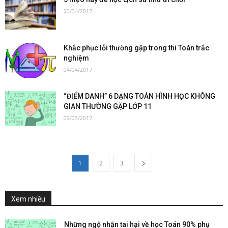
20/04/2017
Khắc phục lỗi thường gặp trong thi Toán trắc
nghiệm
04/04/2017
“ĐIỂM DANH” 6 DẠNG TOÁN HÌNH HỌC KHÔNG
GIAN THƯỜNG GẶP LỚP 11
09/03/2017
1
2
3
Xem nhiều
Những ngộ nhận tai hại về học Toán 90% phụ