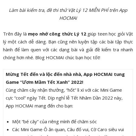
Làm bài kiểm tra, đề thi thử Vật Lý 12 MIỄN PHÍ trên App
HOCMAI
Trên đây là
mẹo nhớ công thức Lý 12
giúp teen học giỏi Vật
lý một cách dễ dàng. Bạn cũng nên luyện tập các bài tập thực
hành để làm quen với các dạng bài và giải đề kiểm tra nhanh
chóng hơn nhé. Blog HOCMAI chúc bạn học tốt!
Mừng Tết đến và lộc đến nhà nhà, App HOCMAI tung
Game “Ươm Mầm Tết Xanh” 2022!
Cùng chăm cây nhận thưởng, “hốt” lì xì với các Mini Game
cực “cool” ngày Tết. Dịp nghỉ lễ Tết Nhâm Dần 2022 này,
App HOCMAI mang đến cho bạn:
Một “bé cây” của riêng mình để chăm sóc
Các Mini Game Ô ăn quan, Câu đố vui, Cờ Caro siêu vui