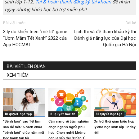
sinh lớp 1-12.
Tải & hoàn thành đăng ký tài khoản
để nhận
ngay những khóa học bổ trợ miễn phí!
Bài viết trước
Bài kế
3 lý do khiến teen “mê tít” game
Lịch thi và đề tham khảo kỳ thi
“Ươm Mầm Tết Xanh” 2022 của
Đánh giá năng lực của Đại học
App HOCMAI
Quốc gia Hà Nội
BÀI VIẾT LIÊN QUAN
XEM THÊM
Bí quyết học tập
Bí quyết học thi
Bí quyết học tập
“Bệnh lười” sau Tết làm
Cẩm nang về trắc nghiệm
Ơn trời thời gian biểu hợp
sao để hết? 5 cách chữa
chọn ngành nghề phù
lý cho học sinh lớp 12 đây
“bệnh lười” giúp năm mới
hợp: Chọn nghề không
rồi!
học hành tấn tới
còn là vấn đề! (Phần 1)