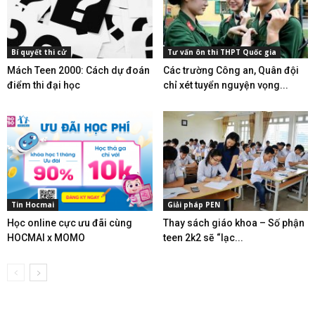
Bí quyết thi cử
Tư vấn ôn thi THPT Quốc gia
Mách Teen 2000: Cách dự đoán
Các trường Công an, Quân đội
điểm thi đại học
chỉ xét tuyển nguyện vọng...
Tin Hocmai
Giải pháp PEN
Học online cực ưu đãi cùng
Thay sách giáo khoa – Số phận
HOCMAI x MOMO
teen 2k2 sẽ “lạc...