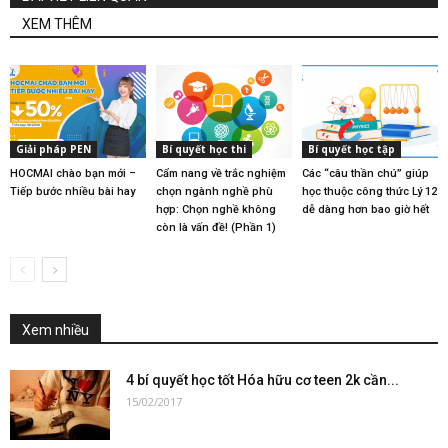
XEM THÊM
Giải pháp PEN
Bí quyết học thi
Bí quyết học tập
HOCMAI chào bạn mới –
Cẩm nang về trắc nghiệm
Các “câu thần chú” giúp
Tiếp bước nhiều bài hay
chọn ngành nghề phù
học thuộc công thức Lý 12
hợp: Chọn nghề không
dễ dàng hơn bao giờ hết
còn là vấn đề! (Phần 1)
Xem nhiều
4 bí quyết học tốt Hóa hữu cơ teen 2k cần...
15/02/2017