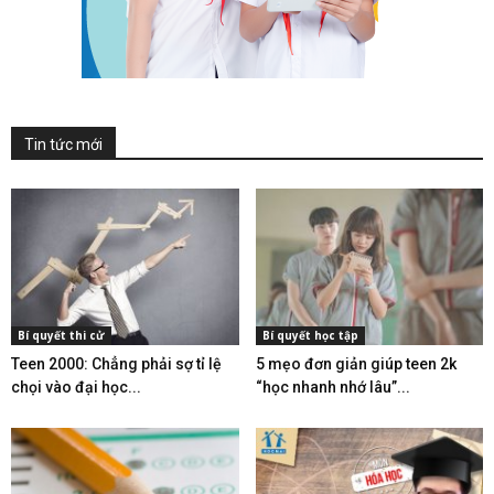
Tin tức mới
Bí quyết thi cử
Bí quyết học tập
Teen 2000: Chẳng phải sợ tỉ lệ
5 mẹo đơn giản giúp teen 2k
chọi vào đại học...
“học nhanh nhớ lâu”...