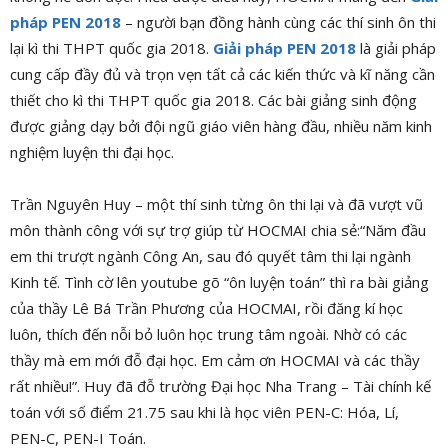
pháp PEN 2018
– người bạn đồng hành cùng các thí sinh ôn thi
lại kì thi THPT quốc gia 2018.
Giải pháp PEN 2018
là giải pháp
cung cấp đầy đủ và trọn vẹn tất cả các kiến thức và kĩ năng cần
thiết cho kì thi THPT quốc gia 2018. Các bài giảng sinh động
được giảng dạy bởi đội ngũ giáo viên hàng đầu, nhiều năm kinh
nghiệm luyện thi đại học.
Trần Nguyên Huy – một thí sinh từng ôn thi lại và đã vượt vũ
môn thành công với sự trợ giúp từ HOCMAI chia sẻ:“Năm đầu
em thi trượt ngành Công An, sau đó quyết tâm thi lại ngành
Kinh tế. Tình cờ lên youtube gõ “ôn luyện toán” thì ra bài giảng
của thầy Lê Bá Trần Phương của HOCMAI, rồi đăng kí học
luôn, thích đến nỗi bỏ luôn học trung tâm ngoài. Nhờ có các
thầy mà em mới đỗ đại học. Em cảm ơn HOCMAI và các thầy
rất nhiều!”. Huy đã đỗ trường
Đại học Nha Trang – Tài chính kế
toán với số điểm 21.75 sau khi là học viên PEN-C: Hóa, Lí,
PEN-C, PEN-I Toán.