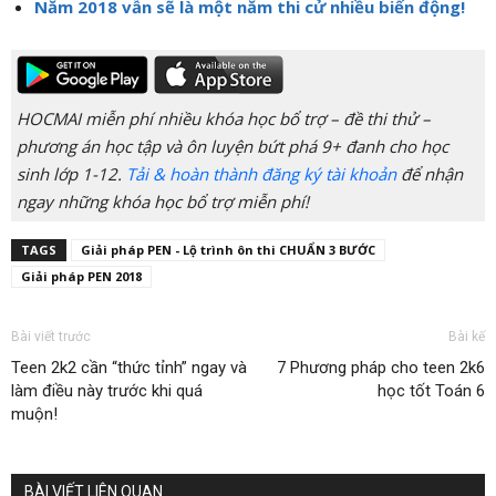
Năm 2018 vẫn sẽ là một năm thi cử nhiều biến động!
HOCMAI miễn phí nhiều khóa học bổ trợ – đề thi thử –
phương án học tập và ôn luyện bứt phá 9+ đanh cho học
sinh lớp 1-12.
Tải & hoàn thành đăng ký tài khoản
để nhận
ngay những khóa học bổ trợ miễn phí!
TAGS
Giải pháp PEN - Lộ trình ôn thi CHUẨN 3 BƯỚC
Giải pháp PEN 2018
Bài viết trước
Bài kế
Teen 2k2 cần “thức tỉnh” ngay và
7 Phương pháp cho teen 2k6
làm điều này trước khi quá
học tốt Toán 6
muộn!
BÀI VIẾT LIÊN QUAN