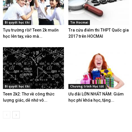
Bí quyết học thi
Tin Hocmai
Tựu trường rồi! Teen 2k muốn
Tra cứu điểm thi THPT Quốc gia
học lên tay, vào mà...
2017 trên HOCMAI
Bí quyết học thi
Chương trình Học tốt
Teen 2k2: Thơ về công thức
Ưu đãi LỚN NHẤT NĂM: Giảm
lượng giác, dễ nhớ vô...
học phí khóa học, tặng...