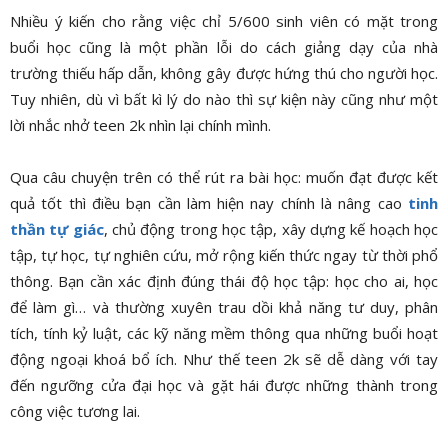
Nhiều ý kiến cho rằng việc chỉ 5/600 sinh viên có mặt trong
buổi học cũng là một phần lỗi do cách giảng dạy của nhà
trường thiếu hấp dẫn, không gây được hứng thú cho người học.
Tuy nhiên, dù vì bất kì lý do nào thì sự kiện này cũng như một
lời nhắc nhở teen 2k nhìn lại chính mình.
Qua câu chuyện trên có thể rút ra bài học: muốn đạt được kết
quả tốt thì điều bạn cần làm hiện nay chính là nâng cao
tinh
thần tự giác
, chủ động trong học tập, xây dựng kế hoạch học
tập, tự học, tự nghiên cứu, mở rộng kiến thức ngay từ thời phổ
thông. Bạn cần xác định đúng thái độ học tập: học cho ai, học
để làm gì… và thường xuyên trau dồi khả năng tư duy, phân
tích, tính kỷ luật, các kỹ năng mềm thông qua những buổi hoạt
động ngoại khoá bổ ích. Như thế teen 2k sẽ dễ dàng với tay
đến ngưỡng cửa đại học và gặt hái được những thành trong
công việc tương lai.