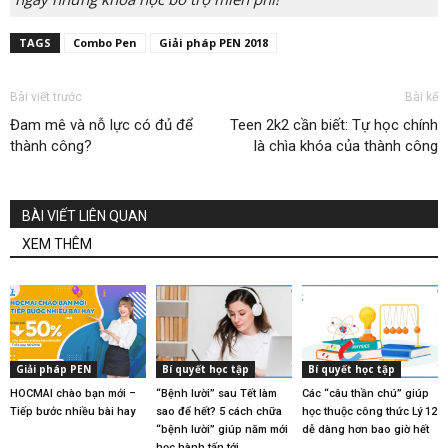
TAGS
Combo Pen
Giải pháp PEN 2018
Bài viết trước
Bài kế
Đam mê và nỗ lực có đủ để
Teen 2k2 cần biết: Tự học chính
thành công?
là chìa khóa của thành công
BÀI VIẾT LIÊN QUAN
XEM THÊM
Giải pháp PEN
Bí quyết học tập
Bí quyết học tập
HOCMAI chào bạn mới –
“Bệnh lười” sau Tết làm
Các “câu thần chú” giúp
Tiếp bước nhiều bài hay
sao để hết? 5 cách chữa
học thuộc công thức Lý 12
“bệnh lười” giúp năm mới
dễ dàng hơn bao giờ hết
học hành tấn tới