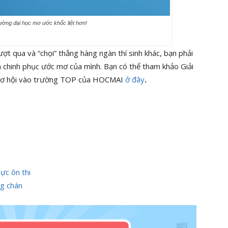
ường đại học mơ ước khốc liệt hơn!
ượt qua và “chọi” thắng hàng ngàn thí sinh khác, bạn phải
tin chinh phục ước mơ của mình. Bạn có thể tham khảo
Giải
c cơ hội vào trường TOP
của HOCMAI
ở đây
.
ực ôn thi
ng chán