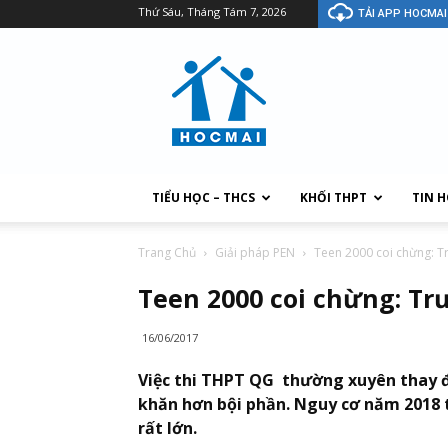
Thứ Sáu, Tháng Tám 7, 2026
TẢI APP HOCMAI
TIỂU HỌC – THCS
KHỐI THPT
TIN 
Trang Chủ
Giải pháp PEN
Teen 2000 coi chừng: Tr
Teen 2000 coi chừng: Trư
16/06/2017
Việc thi THPT QG thường xuyên thay đ
khăn hơn bội phần. Nguy cơ năm 2018 tới
rất lớn.