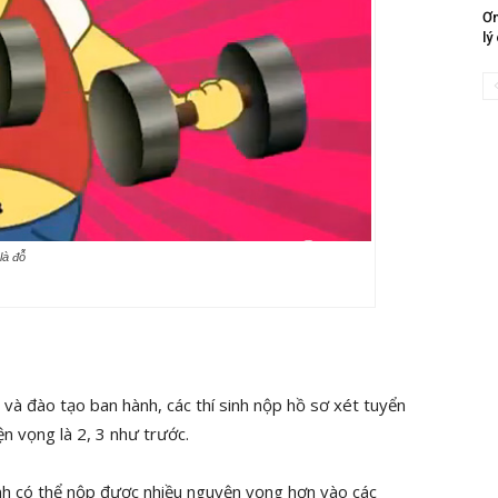
Ơn
lý
là đỗ
và đào tạo ban hành, các thí sinh nộp hồ sơ xét tuyển
ện vọng là 2, 3 như trước.
inh có thể nộp được nhiều nguyện vọng hơn vào các