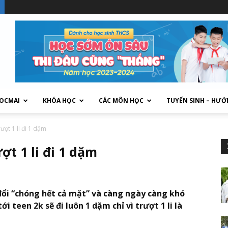
HOCMAI
KHÓA HỌC
CÁC MÔN HỌC
TUYỂN SINH – HƯỚ
ượt 1 li đi 1 dặm
ợt 1 li đi 1 dặm
ổi “chóng hết cả mặt” và càng ngày càng khó
 teen 2k sẽ đi luôn 1 dặm chỉ vì trượt 1 li là