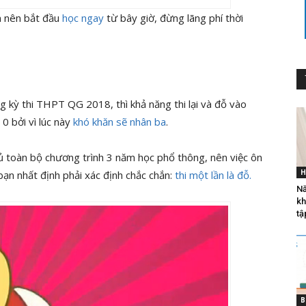
n nên bắt đầu
học ngay
từ bây giờ, đừng lãng phí thời
g kỳ thi THPT QG 2018, thì khả năng thi lại và đỗ vào
0 bởi vì lúc này
khó khăn sẽ nhân ba
.
 toàn bộ chương trình 3 năm học phổ thông, nên việc ôn
H
c bạn nhất định phải xác định chắc chắn:
thi một lần là đỗ.
Nă
kh
tậ
B