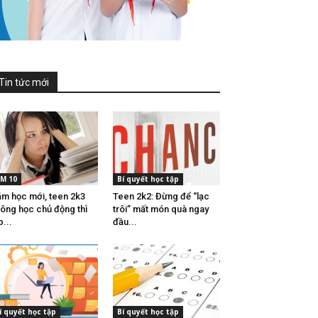
Tin tức mới
M 10
Bí quyết học tập
m học mới, teen 2k3
Teen 2k2: Đừng để “lạc
ông học chủ động thì
trôi” mất món quà ngay
p...
đầu...
í quyết học tập
Bí quyết học tập