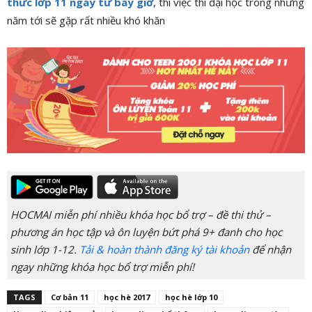
thức lớp 11 ngay từ bây giờ
, thì việc thi đại học trong những
năm tới sẽ gặp rất nhiều khó khăn
HOCMAI miễn phí nhiều khóa học bổ trợ – đề thi thử –
phương án học tập và ôn luyện bứt phá 9+ đanh cho học
sinh lớp 1-12.
Tải & hoàn thành đăng ký tài khoản
để nhận
ngay những khóa học bổ trợ miễn phí!
TAGS
Cơ bản 11
học hè 2017
học hè lớp 10