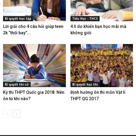
Bí quyết học tập
Tiểu Học - THCS
Lời giải cho 4 câu hỏi giúp teen
4 lí do khiến bạn học mãi mà
2k “thổi bay”...
không giỏi
Bí quyết thi cử
Bí quyết học thi
Kỳ thi THPT Quốc gia 2018: Nên
Định hướng ôn thi môn Vật lí
ôn từ khi nào?
THPT QG 2017