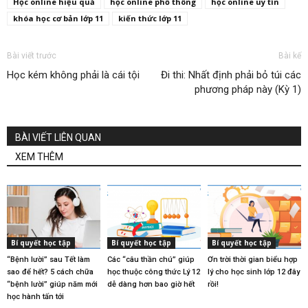
Học online hiệu quả
học online phổ thông
học online uy tín
khóa học cơ bản lớp 11
kiến thức lớp 11
Bài viết trước
Bài kế
Học kém không phải là cái tội
Đi thi: Nhất định phải bỏ túi các
phương pháp này (Kỳ 1)
BÀI VIẾT LIÊN QUAN
XEM THÊM
Bí quyết học tập
Bí quyết học tập
Bí quyết học tập
“Bệnh lười” sau Tết làm
Các “câu thần chú” giúp
Ơn trời thời gian biểu hợp
sao để hết? 5 cách chữa
học thuộc công thức Lý 12
lý cho học sinh lớp 12 đây
“bệnh lười” giúp năm mới
dễ dàng hơn bao giờ hết
rồi!
học hành tấn tới