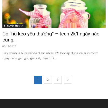
Bí quyết học thi
Có “hũ kẹo yêu thương” – teen 2k1 ngày nào
cũng...
03/11/2017
Đây chính là bí quyết đã được nhiều lớp học áp dụng và giúp cô trò
ngày càng gần gũi, gắn kết, hiệu quả...
1
2
3