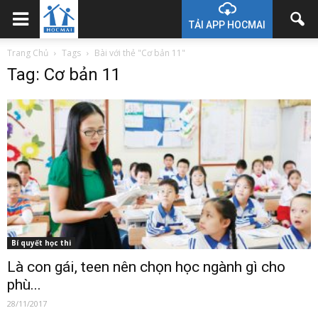
TẢI APP HOCMAI
Trang Chủ
Tags
Bài với thẻ "Cơ bản 11"
Tag: Cơ bản 11
Bí quyết học thi
Là con gái, teen nên chọn học ngành gì cho
phù...
28/11/2017