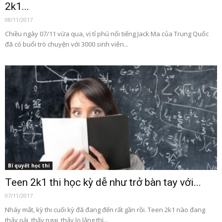
2k1...
08/11/2017
Chiều ngày 07/11 vừa qua, vị tỉ phú nổi tiếng Jack Ma của Trung Quốc
đã có buổi trò chuyện với 3000 sinh viên...
Bí quyết học thi
Teen 2k1 thi học kỳ dễ như trở bàn tay với...
07/11/2017
Nháy mắt, kỳ thi cuối kỳ đã đang đến rất gần rồi. Teen 2k1 nào đang
thấy oải, thấy ngại, thấy lo lắng thì...