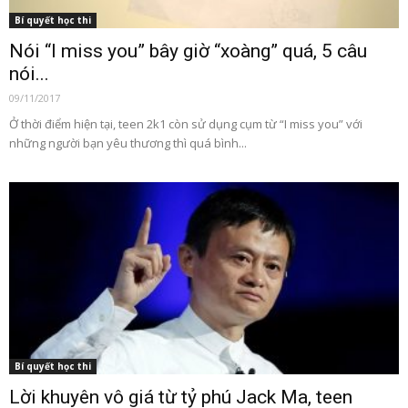
Bí quyết học thi
Nói “I miss you” bây giờ “xoàng” quá, 5 câu
nói...
09/11/2017
Ở thời điểm hiện tại, teen 2k1 còn sử dụng cụm từ “I miss you” với
những người bạn yêu thương thì quá bình...
Bí quyết học thi
Lời khuyên vô giá từ tỷ phú Jack Ma, teen