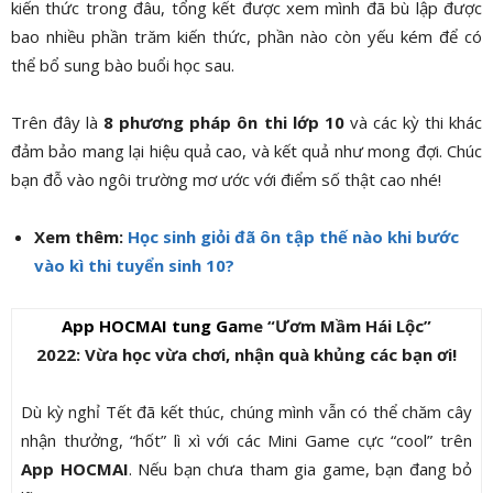
kiến thức trong đâu, tổng kết được xem mình đã bù lập được
bao nhiều phần trăm kiến thức, phần nào còn yếu kém để có
thể bổ sung bào buổi học sau.
Trên đây là
8 phương pháp ôn thi lớp 10
và các kỳ thi khác
đảm bảo mang lại hiệu quả cao, và kết quả như mong đợi. Chúc
bạn đỗ vào ngôi trường mơ ước với điểm số thật cao nhé!
Xem thêm:
Học sinh giỏi đã ôn tập thế nào khi bước
vào kì thi tuyển sinh 10?
App HOCMAI tung Ga
me
“Ươm Mầm Hái Lộc”
2022:
Vừa học vừa chơi, nhận quà khủng các bạn ơi!
Dù kỳ nghỉ Tết đã kết thúc, chúng mình vẫn có thể chăm cây
nhận thưởng, “hốt” lì xì với các Mini Game cực “cool” trên
App HOCMAI
. Nếu bạn chưa tham gia game, bạn đang bỏ