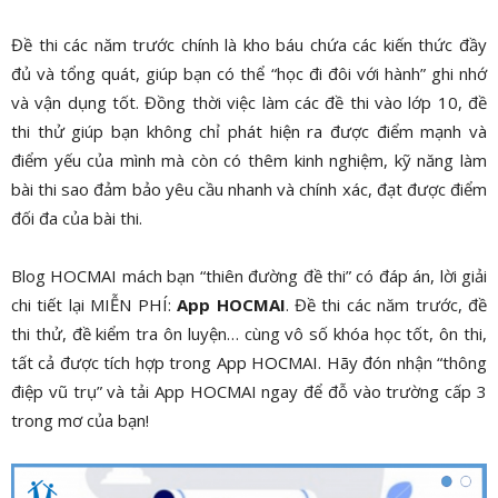
Đề thi các năm trước chính là kho báu chứa các kiến thức đầy
đủ và tổng quát, giúp bạn có thể “học đi đôi với hành” ghi nhớ
và vận dụng tốt. Đồng thời việc làm các đề thi vào lớp 10, đề
thi thử giúp bạn không chỉ phát hiện ra được điểm mạnh và
điểm yếu của mình mà còn có thêm kinh nghiệm, kỹ năng làm
bài thi sao đảm bảo yêu cầu nhanh và chính xác, đạt được điểm
đối đa của bài thi.
Blog HOCMAI mách bạn “thiên đường đề thi” có đáp án, lời giải
chi tiết lại MIỄN PHÍ:
App HOCMAI
. Đề thi các năm trước, đề
thi thử, đề kiểm tra ôn luyện… cùng vô số khóa học tốt, ôn thi,
tất cả được tích hợp trong App HOCMAI. Hãy đón nhận “thông
điệp vũ trụ” và tải App HOCMAI ngay để đỗ vào trường cấp 3
trong mơ của bạn!