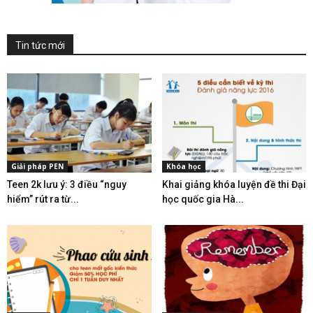
Tin tức mới
Giải pháp PEN
Khóa học
Teen 2k lưu ý: 3 điều “nguy
Khai giảng khóa luyện đề thi Đại
hiểm” rút ra từ...
học quốc gia Hà...