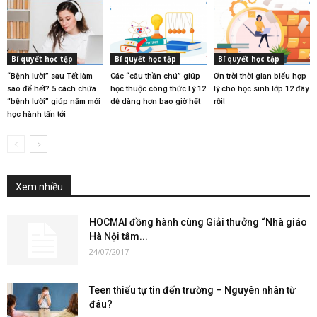
Bí quyết học tập
Bí quyết học tập
Bí quyết học tập
“Bệnh lười” sau Tết làm
Các “câu thần chú” giúp
Ơn trời thời gian biểu hợp
sao để hết? 5 cách chữa
học thuộc công thức Lý 12
lý cho học sinh lớp 12 đây
“bệnh lười” giúp năm mới
dễ dàng hơn bao giờ hết
rồi!
học hành tấn tới
Xem nhiều
HOCMAI đồng hành cùng Giải thưởng “Nhà giáo
Hà Nội tâm...
24/07/2017
Teen thiếu tự tin đến trường – Nguyên nhân từ
đâu?