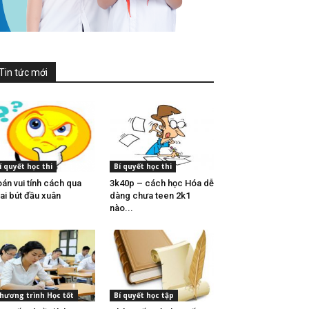
Tin tức mới
í quyết học thi
Bí quyết học thi
án vui tính cách qua
3k40p – cách học Hóa dễ
ai bút đầu xuân
dàng chưa teen 2k1
nào...
hương trình Học tốt
Bí quyết học tập