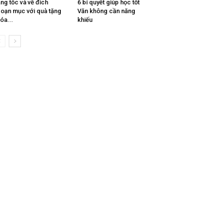
ng tốc và về đích
6 bí quyết giúp học tốt
oạn mục với quà tặng
Văn không cần năng
óa...
khiếu