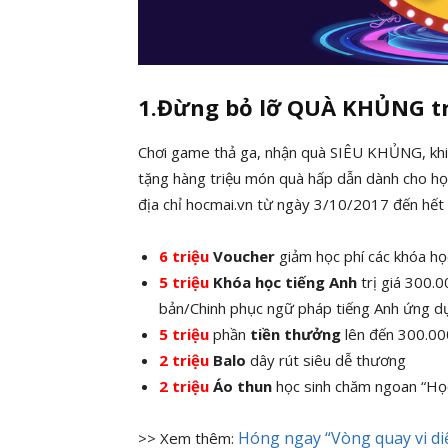
1.Đừng bỏ lỡ QUÀ KHỦNG t
Chơi game thả ga, nhận quà SIÊU KHỦNG, khi 
tặng hàng triệu món quà hấp dẫn dành cho họ
địa chỉ hocmai.vn
từ ngày 3/10/2017 đến hết
6 triệu
Voucher
giảm học phí các khóa h
5 triệu
Khóa học tiếng Anh
trị giá 300.
bản/Chinh phục ngữ pháp tiếng Anh ứng d
5 triệu
phần
tiền thưởng
lên đến 300.0
2 triệu
Balo
dây rút siêu dễ thương
2 triệu
Áo thun
học sinh chăm ngoan “Học
Hóng ngay “Vòng quay vi di
>> Xem thêm: