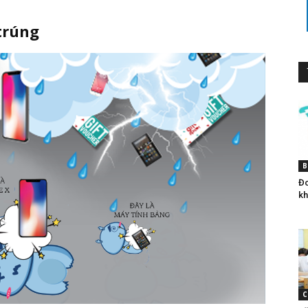
trúng
B
Đo
kh
C