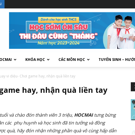
I
HOCMAI
KHÓA HỌC
CÁC MÔN HỌC
TUYỂN SINH – HƯỚ
ay vi diệu- Chơi game hay, nhận quà liền tay
 game hay, nhận quà liền tay
uổi và chào đón thành viên 3 triệu,
HOCMAI
tưng bừng
 ân các phụ huynh và học sinh đã tin tưởng và đồng
 được quà, hãy đón nhận những phần quà vô cùng hấp dẫn