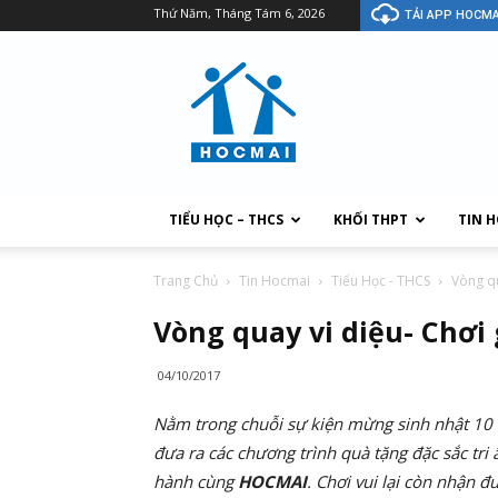
Thứ Năm, Tháng Tám 6, 2026
TẢI APP HOCMA
TIỂU HỌC – THCS
KHỐI THPT
TIN 
Trang Chủ
Tin Hocmai
Tiểu Học - THCS
Vòng qu
Vòng quay vi diệu- Chơi
04/10/2017
Nằm trong chuỗi sự kiện mừng sinh nhật 10 t
đưa ra các chương trình quà tặng đặc sắc tri
hành cùng
HOCMAI
. Chơi vui lại còn nhận