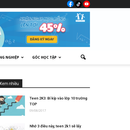
NG NGHIỆP
GÓC HỌC TẬP
Xem nhiều
Teen 2K3: Bí kíp vào lớp 10 trường
TOP
09/08/2017
Nhớ 3 điều này, teen 2k1 sẽ lấy