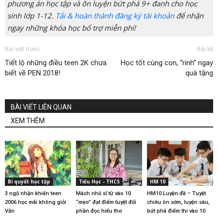
phương án học tập và ôn luyện bứt phá 9+ đanh cho học
sinh lớp 1-12.
Tải & hoàn thành đăng ký tài khoản
để nhận
ngay những khóa học bổ trợ miễn phí!
Bài viết trước
Bài kế
Tiết lộ những điều teen 2K chưa
Học tốt cùng con, “rinh” ngay
biết về PEN 2018!
quà tặng
BÀI VIẾT LIÊN QUAN
XEM THÊM
Bí quyết học tập
Tiểu Học - THCS
HM 10
3 ngộ nhận khiến teen
Mách nhỏ sĩ tử vào 10
HM10 Luyện đề – Tuyệt
2006 học mãi không giỏi
“mẹo” đạt điểm tuyệt đối
chiêu ôn sớm, luyện sâu,
Văn
phần đọc hiểu thơ
bứt phá điểm thi vào 10