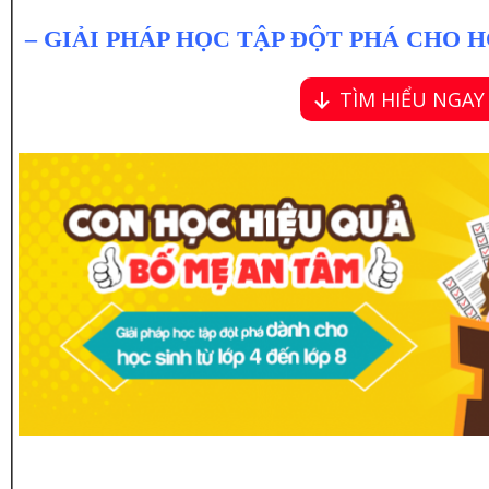
– GIẢI PHÁP HỌC TẬP ĐỘT PHÁ CHO HỌC 
TÌM HIỂU NGA
—————