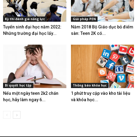
Kỳ thi đánh giá năng lực
Giải pháp PEN
Tuyển sinh đại học năm 2022:
Năm 2018 Bộ Giáo dục bỏ điểm
Những trường đại học lấy...
sàn: Teen 2K có...
Bí quyết học tập
Thông báo khóa học
Nếu một ngày teen 2k2 chán
1 phút truy cập vào kho tài liệu
học, hãy làm ngay 6...
và khóa học...