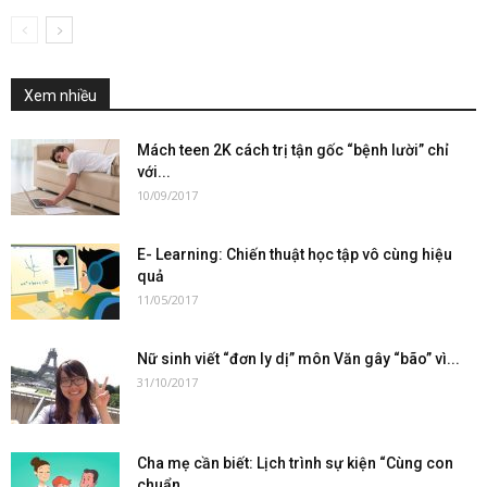
Xem nhiều
Mách teen 2K cách trị tận gốc “bệnh lười” chỉ
với...
10/09/2017
E- Learning: Chiến thuật học tập vô cùng hiệu
quả
11/05/2017
Nữ sinh viết “đơn ly dị” môn Văn gây “bão” vì...
31/10/2017
Cha mẹ cần biết: Lịch trình sự kiện “Cùng con
chuẩn...