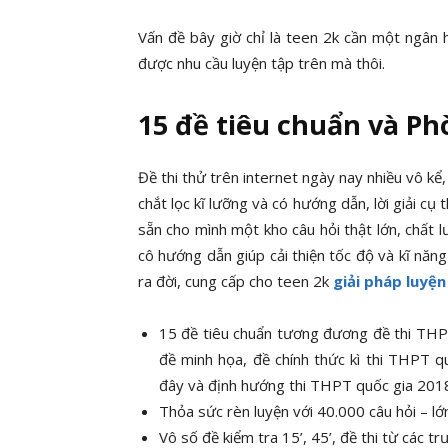
Vấn đề bây giờ chỉ là teen 2k cần một ngân h
được nhu cầu luyện tập trên mà thôi.
15 đề tiêu chuẩn và Ph
Đề thi thử trên internet ngày nay nhiều vô kể
chắt lọc kĩ lưỡng và có hướng dẫn, lời giải cụ
sẵn cho mình một kho câu hỏi thật lớn, chất lư
cô hướng dẫn giúp cải thiện tốc độ và kĩ năng
ra đời, cung cấp cho teen 2k
giải pháp luyệ
15 đề tiêu chuẩn tương đương đề thi THP
đề minh họa, đề chính thức kì thi THPT 
đây và định hướng thi THPT quốc gia 20
Thỏa sức rèn luyện với 40.000 câu hỏi – lớ
Vô số đề kiểm tra 15’, 45’, đề thi từ các t