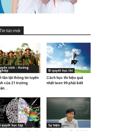
Tin tức mới
uyển sinh - Hướng
ghiệp
Bí quyết học thi
t tần tật thông tin tuyển
Cách học thi hiệu quả
nh của 21 trường
nhất teen 99 phải biết
ân...
í quyết học tập
Sự kiện