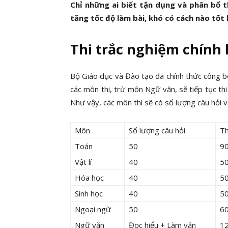
Chỉ những ai biết tận dụng và phân bổ t
tăng tốc độ làm bài, khó có cách nào tốt 
Thi trắc nghiệm
chính 
Bộ Giáo dục và Đào tạo đã chính thức công 
các môn thi, trừ môn Ngữ văn, sẽ tiếp tục th
Như vậy, các môn thi sẽ có số lượng câu hỏi v
Môn
Số lượng câu hỏi
Th
Toán
50
90
Vật lí
40
50
Hóa học
40
5
Sinh học
40
50
Ngoại ngữ
50
60
Ngữ văn
Đọc hiểu + Làm văn
12