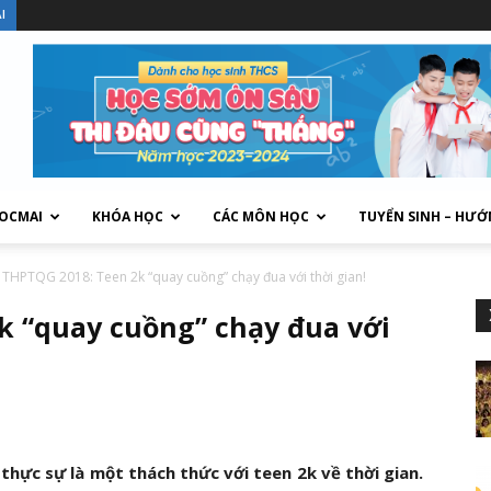
I
HOCMAI
KHÓA HỌC
CÁC MÔN HỌC
TUYỂN SINH – HƯỚ
 THPTQG 2018: Teen 2k “quay cuồng” chạy đua với thời gian!
k “quay cuồng” chạy đua với
hực sự là một thách thức với teen 2k về thời gian.