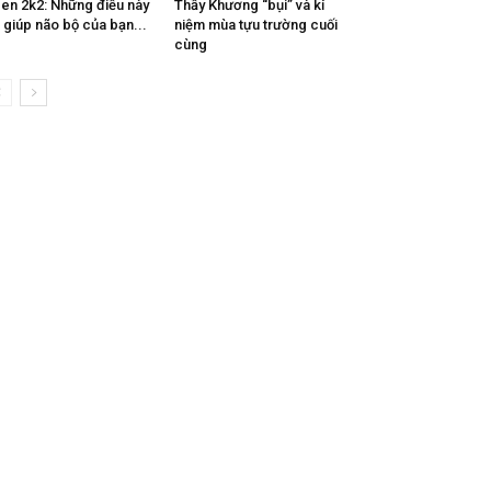
en 2k2: Những điều này
Thầy Khương “bụi” và kỉ
 giúp não bộ của bạn...
niệm mùa tựu trường cuối
cùng