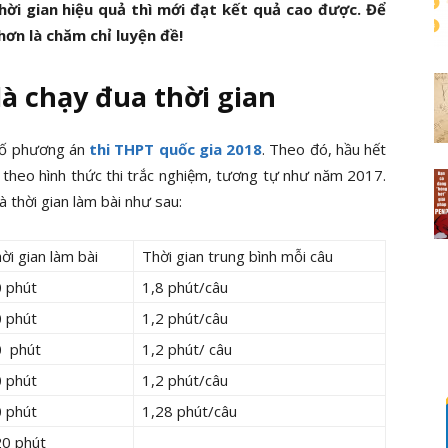
hời gian hiệu quả thì mới đạt kết quả cao được. Để
hơn là chăm chỉ luyện đề!
là chạy đua thời gian
bố phương án
thi THPT quốc gia 2018
. Theo đó, hầu hết
i theo hình thức thi trắc nghiệm, tương tự như năm 2017.
à thời gian làm bài như sau:
ời gian làm bài
Thời gian trung bình mỗi câu
 phút
1,8 phút/câu
 phút
1,2 phút/câu
0 phút
1,2 phút/ câu
 phút
1,2 phút/câu
 phút
1,28 phút/câu
0 phút