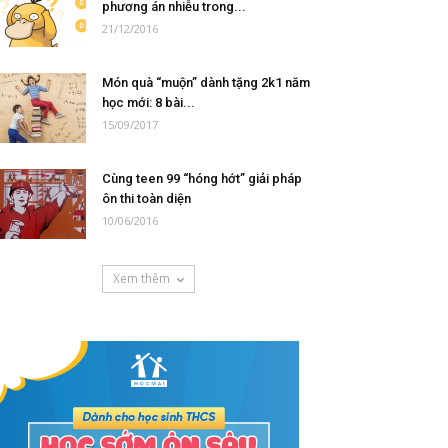
phương án nhiễu trong...
21/12/2016
Món quà “muộn” dành tặng 2k1 năm
học mới: 8 bài...
15/09/2017
Cùng teen 99 “hóng hớt” giải pháp
ôn thi toàn diện
10/06/2016
Xem thêm