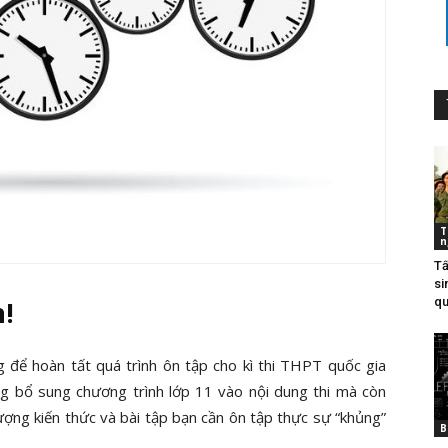
T
n
Tấ
si
qu
!
 để hoàn tất quá trình ôn tập cho kì thi THPT quốc gia
g bổ sung chương trình lớp 11 vào nội dung thi mà còn
ượng kiến thức và bài tập bạn cần ôn tập thực sự “khủng”
B