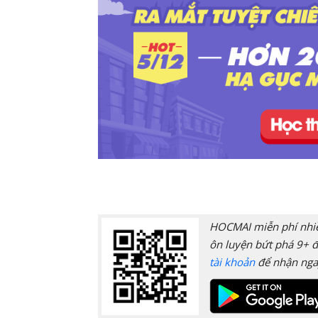
HOCMAI miễn phí nhiều
ôn luyện bứt phá 9+ đ
tài khoản
để nhận nga