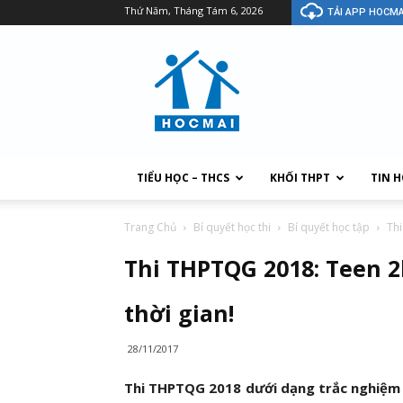
Thứ Năm, Tháng Tám 6, 2026
TẢI APP HOCMA
TIỂU HỌC – THCS
KHỐI THPT
TIN 
Trang Chủ
Bí quyết học thi
Bí quyết học tập
Thi
Thi THPTQG 2018: Teen 2
thời gian!
28/11/2017
Thi THPTQG 2018 dưới dạng trắc nghiệm t