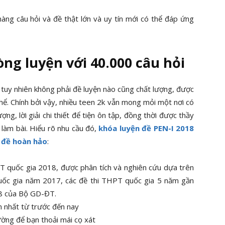
àng câu hỏi và đề thật lớn và uy tín mới có thể đáp ứng
òng luyện
với 40.000 câu hỏi
, tuy nhiên không phải đề luyện nào cũng chất lượng, được
 thể. Chính bởi vậy, nhiều teen 2k vẫn mong mỏi một nơi có
ợng, lời giải chi thiết để tiện ôn tập, đồng thời được thầy
 làm bài. Hiểu rõ nhu cầu đó,
khóa luyện đề PEN-I 2018
n đề hoàn hảo
:
T quốc gia 2018, được phân tích và nghiên cứu dựa trên
quốc gia năm 2017, các đề thi THPT quốc gia 5 năm gần
18 của Bộ GD-ĐT.
n nhất từ trước đến nay
rường để bạn thoải mái cọ xát