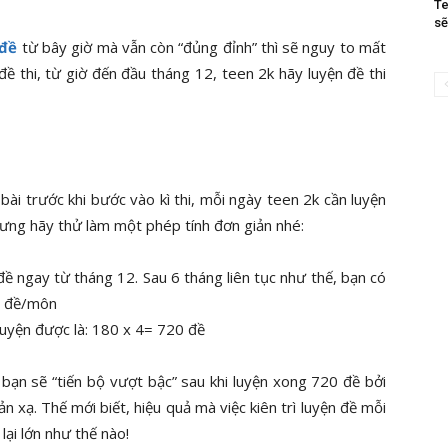
Te
sẽ
 đề
từ bây giờ mà vẫn còn “đủng đỉnh” thì sẽ nguy to mất
đề thi, từ giờ đến đầu tháng 12, teen 2k hãy luyện đề thi
ài trước khi bước vào kì thi, mỗi ngày teen 2k cần luyện
hưng hãy thử làm một phép tính đơn giản nhé:
đề ngay từ tháng 12. Sau 6 tháng liên tục như thế, bạn có
80 đề/môn
 luyện được là: 180 x 4= 720 đề
a bạn sẽ “tiến bộ vượt bậc” sau khi luyện xong 720 đề bởi
n xạ. Thế mới biết, hiệu quả mà việc kiên trì luyện đề mỗi
ại lớn như thế nào!