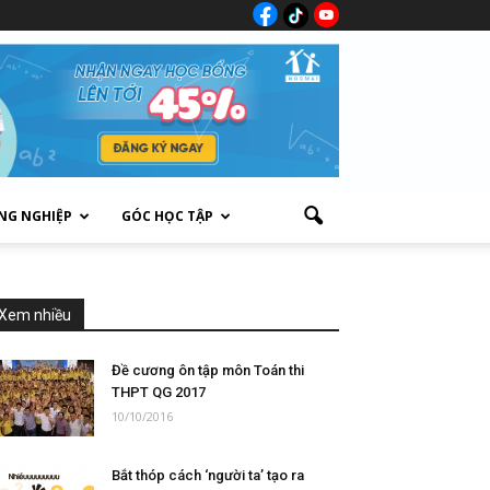
NG NGHIỆP
GÓC HỌC TẬP
Xem nhiều
Đề cương ôn tập môn Toán thi
THPT QG 2017
10/10/2016
Bắt thóp cách ‘người ta’ tạo ra