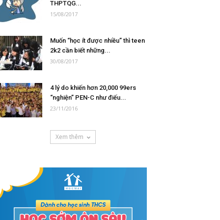
THPTQG...
15/08/2017
Muốn “học ít được nhiều” thì teen
2k2 cần biết những...
30/08/2017
4 lý do khiến hơn 20,000 99ers
“nghiện” PEN-C như điếu...
23/11/2016
Xem thêm