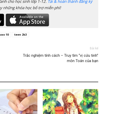
anh cho học sinh lớp 1-12.
Tải & hoàn thành đăng ký
y những khóa học bổ trợ miễn phí!
vao 10
teen 2k3
Bài kế
Trắc nghiệm tính cách – Truy tìm “vị cứu tinh”
môn Toán của bạn