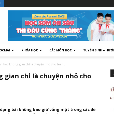
I
HOCMAI
KHÓA HỌC
CÁC MÔN HỌC
TUYỂN SINH – HƯỚ
h học không gian chỉ là chuyện nhỏ cho teen...
 gian chỉ là chuyện nhỏ cho
 dạng bài không bao giờ vắng mặt trong các đề