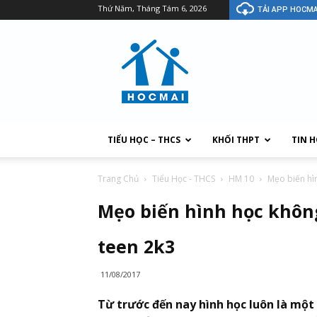
Thứ Năm, Tháng Tám 6, 2026
TẢI APP HOCMA
TIỂU HỌC – THCS
KHỐI THPT
TIN 
Trang Chủ
Tiểu Học - THCS
HM 10
Mẹo biến hìn
Mẹo biến hình học không
teen 2k3
11/08/2017
Từ trước đến nay hình học luôn là một