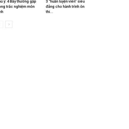
ú ý: 4 Bẫy thường gặp
3 “huấn luyện viên” siêu
ong trắc nghiệm môn
đẳng cho hành trình ôn
nh
thi...