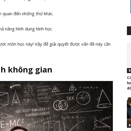
ên quan đến những thứ khác.
khả năng hình dung hình học.
ược môn học này! Vậy để giải quyết được vấn đề này cần
nh không gian
B
Có
họ
dố
B