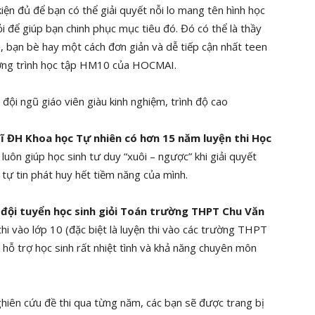
kiện đủ để bạn có thể giải quyết nỗi lo mang tên hình học
 để giúp bạn chinh phục mục tiêu đó. Đó có thể là thầy
m, bạn bè hay một cách đơn giản và dễ tiếp cận nhất teen
hương trình học tập HM10 của HOCMAI.
đội ngũ giáo viên giàu kinh nghiệm, trình độ cao
ĩ ĐH Khoa học Tự nhiên có hơn 15 năm luyện thi Học
 luôn giúp học sinh tư duy “xuôi – ngược” khi giải quyết
tự tin phát huy hết tiềm năng của mình.
n
đội tuyển học sinh giỏi Toán trường THPT Chu Văn
thi vào lớp 10 (đặc biệt là luyện thi vào các trường THPT
hỗ trợ học sinh rất nhiệt tình và khả năng chuyên môn
ghiên cứu đề thi qua từng năm, các bạn sẽ được trang bị