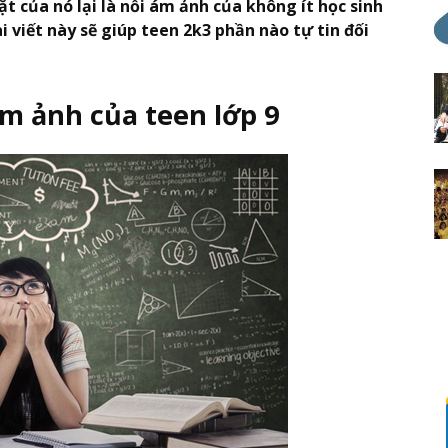
ặt của nó lại là nỗi ám ảnh của không ít học sinh
i viết này sẽ giúp teen 2k3 phần nào tự tin đối
m ảnh của teen lớp 9