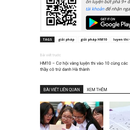
ôn luyện bứt phá 9+ đ
tài khoản
để nhận nga
TAGS
giải pháp
giải pháp HM10
luyen thi 
Bài viết trước
HM10 – Cơ hội vàng luyện thi vào 10 cùng các
thầy cô trứ danh Hà thành
BÀI VIẾT LIÊN QUAN
XEM THÊM