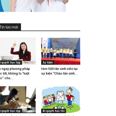
Tin tức mới
í quyết học tập
Sự kiện
 ngay phương pháp
Hơn 500 tân sinh viên tại
c tốt, không lo “tuột
sự kiện “Chào tân sinh...
c” cho...
í quyết học tập
Bí quyết học thi