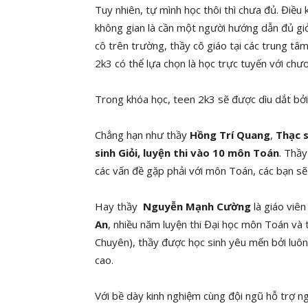
Tuy nhiên, tự mình học thôi thì chưa đủ. Điều 
không gian là cần một người hướng dẫn đủ giỏi
cô trên trường, thầy cô giáo tại các trung tâ
2k3 có thể lựa chọn là học trực tuyến với c
Trong khóa học, teen 2k3 sẽ được dìu dắt bởi 
Chẳng hạn như thầy
Hồng Trí Quang
,
Thạc s
sinh Giỏi, luyện thi vào 10 môn Toán
. Thầy
các vấn đề gặp phải với môn Toán, các bạn sẽ 
Hay thầy
Nguyễn Mạnh Cường
là giáo viê
An
, nhiều năm luyện thi Đại học môn Toán và 
Chuyên), thầy được học sinh yêu mến bởi luôn 
cao.
Với bề dày kinh nghiệm cùng đội ngũ hỗ trợ n