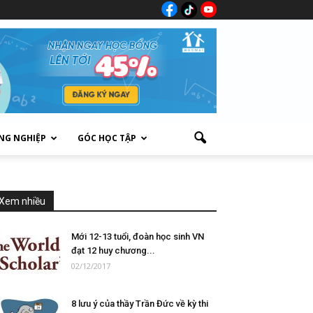
NG NGHIỆP
GÓC HỌC TẬP
Xem nhiều
Mới 12-13 tuổi, đoàn học sinh VN
đạt 12 huy chương...
02/12/2017
8 lưu ý của thầy Trần Đức về kỳ thi