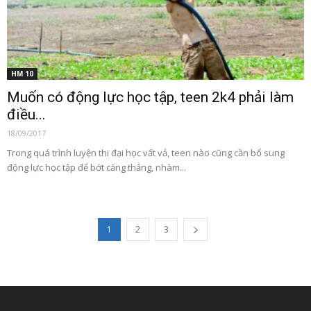
HM 10
Muốn có động lực học tập, teen 2k4 phải làm
điều...
18/09/2017
Trong quá trình luyện thi đại học vất vả, teen nào cũng cần bổ sung
động lực học tập để bớt căng thẳng, nhàm...
1
2
3