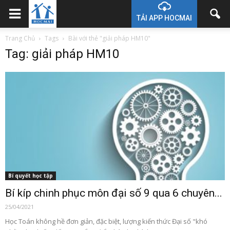
TẢI APP HOCMAI
Trang Chủ
Tags
Bài với thẻ "giải pháp HM10"
Tag: giải pháp HM10
Bí quyết học tập
Bí kíp chinh phục môn đại số 9 qua 6 chuyên...
25/04/2021
Học Toán không hề đơn giản, đặc biệt, lượng kiến thức Đại số "khó