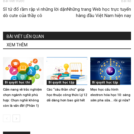
Bài viết trước
Bài kế
Sĩ tử đổ rầm rập vì những lời dặn
Những trang Web học trực tuyến
dò cute của thầy cô
hàng đầu Việt Nam hiện nay
BÀI VIẾT LIÊN QUAN
XEM THÊM
Bí quyết học thi
Bí quyết học tập
Bí quyết học tập
Cẩm nang về trắc nghiệm
Các “câu thần chú” giúp
Mẹo học cấu hình
chọn ngành nghề phù
học thuộc công thức Lý 12
electron hóa học 10: sáng
hợp: Chọn nghề không
dễ dàng hơn bao giờ hết
sớm pha sữa… rồi gì nữa?
còn là vấn đề! (Phần 1)