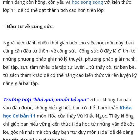
mình đang còn hổng, còn yếu và
học song song
với kiến thức
lớp 11 để có thể đạt thành tích cao hơn trên lớp.
–
Đầu tư về công sức:
Ngoài việc dành nhiều thời gian hơn cho việc học môn này, bạn
cũng cần đầu tư thêm về công sức. Công sức ở đây là đi tìm tòi
những phương pháp ghi nhớ lý thuyết, phương pháp giải nhanh
bài tập, sưu tầm nhiều bài tập tự luyện… từ thầy cô, từ bạn bè,
từ sách tham khảo để có thể nâng cao kiến thức và rèn luyện kỹ
năng giải bài tập.
Trường hợp “khó quá, muốn bỏ qua”
vì học không tài nào
vào đầu được, không hiểu gì hết, bạn có thể tham khảo
Khóa
học Cơ bản 11
môn Hóa của thầy Vũ Khắc Ngọc. Thầy không
chỉ giúp bạn hiểu vững kiến thức Hóa học từ những vấn đề cốt
lõi, gốc rễ nhất mà còn dạy bạn “tư duy môn Hóa” để dễ dàng