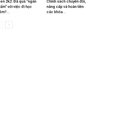
en 2k2: Đã quá “ngán
Chính sách chuyển đổi,
ẩm” với việc đi học
nâng cấp và hoàn tiền
êm?...
các khóa...