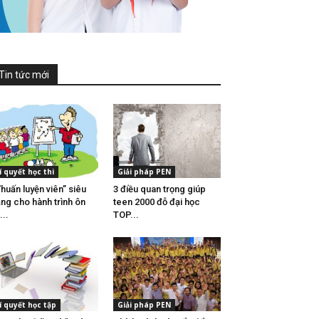
Tin tức mới
í quyết học thi
Giải pháp PEN
“huấn luyện viên” siêu
3 điều quan trọng giúp
ng cho hành trình ôn
teen 2000 đỗ đại học
...
TOP...
í quyết học tập
Giải pháp PEN