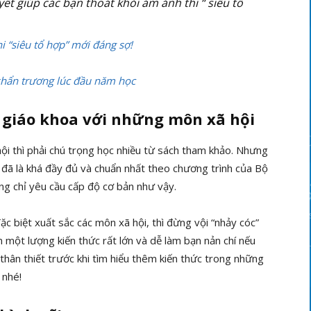
ết giúp các bạn thoát khỏi ám ảnh thi “ siêu tổ
hi “siêu tổ hợp” mới đáng sợ!
 khẩn trương lúc đầu năm học
 giáo khoa với những môn xã hội
ội thì phải chú trọng học nhiều từ sách tham khảo. Nhưng
a đã là khá đầy đủ và chuẩn nhất theo chương trình của Bộ
ng chỉ yêu cầu cấp độ cơ bản như vậy.
c biệt xuất sắc các môn xã hội, thì đừng vội “nhảy cóc”
 một lượng kiến thức rất lớn và dễ làm bạn nản chí nếu
thân thiết trước khi tìm hiểu thêm kiến thức trong những
 nhé!