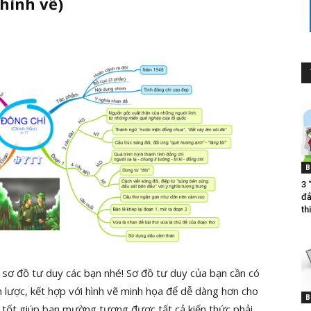
 hình vẽ)
B
3 
đẳ
thi
sơ đồ tư duy các bạn nhé! Sơ đồ tư duy của bạn cần có
 lược, kết hợp với hình vẽ minh họa để dễ dàng hơn cho
B
 tốt giúp bạn mường tượng được tất cả kiến thức phải