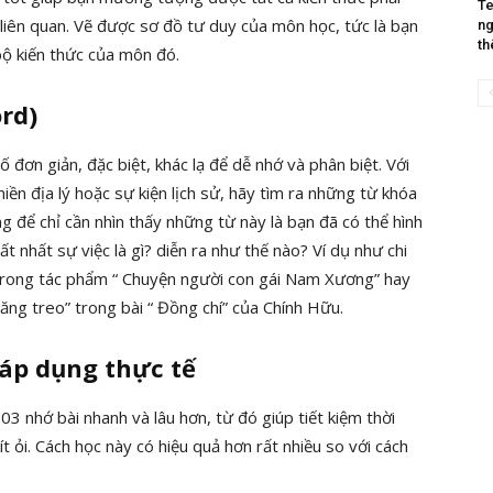
Te
 liên quan. Vẽ được sơ đồ tư duy của môn học, tức là bạn
ng
th
bộ kiến thức của môn đó.
rd)
đơn giản, đặc biệt, khác lạ để dễ nhớ và phân biệt. Với
n địa lý hoặc sự kiện lịch sử, hãy tìm ra những từ khóa
g để chỉ cần nhìn thấy những từ này là bạn đã có thể hình
 nhất sự việc là gì? diễn ra như thế nào? Ví dụ như chi
 trong tác phẩm “ Chuyện người con gái Nam Xương” hay
trăng treo” trong bài “ Đồng chí” của Chính Hữu.
 áp dụng thực tế
3 nhớ bài nhanh và lâu hơn, từ đó giúp tiết kiệm thời
 ít ỏi. Cách học này có hiệu quả hơn rất nhiều so với cách