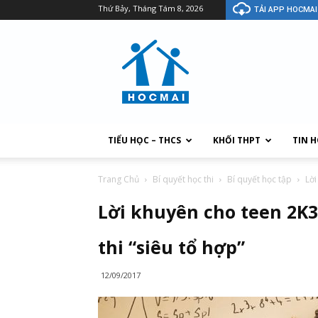
Thứ Bảy, Tháng Tám 8, 2026
TẢI APP HOCMAI
TIỂU HỌC – THCS
KHỐI THPT
TIN 
Trang Chủ
Bí quyết học thi
Bí quyết học tập
Lời
Lời khuyên cho teen 2K3
thi “siêu tổ hợp”
12/09/2017