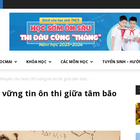
HOCMAI
KHÓA HỌC
CÁC MÔN HỌC
TUYỂN SINH – HƯỚ
 khuyên cho teen 2K3 vững tin ôn thi giữa tâm bão...
 vững tin ôn thi giữa tâm bão