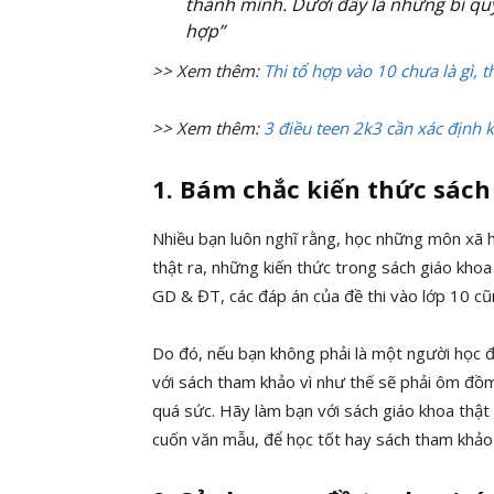
thành mình. Dưới đây là những bí quy
hợp”
>> Xem thêm:
Thi tổ hợp vào 10 chưa là gì, t
>> Xem thêm:
3 điều teen 2k3 cần xác định
1. Bám chắc kiến thức sách
Nhiều bạn luôn nghĩ rằng, học những môn xã h
thật ra, những kiến thức trong sách giáo kho
GD & ĐT, các đáp án của đề thi vào lớp 10 cũ
Do đó, nếu bạn không phải là một người học đặ
với sách tham khảo vì như thế sẽ phải ôm đồm
quá sức. Hãy làm bạn với sách giáo khoa thật 
cuốn văn mẫu, để học tốt hay sách tham khảo