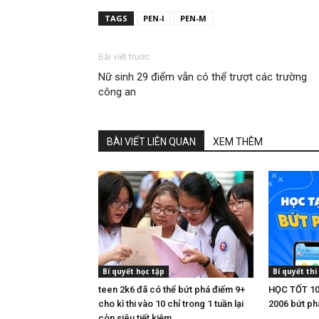
TAGS
PEN-I
PEN-M
Bài viết trước
Nữ sinh 29 điểm vẫn có thể trượt các trường
công an
BÀI VIẾT LIÊN QUAN
XEM THÊM
Bí quyết học tập
Bí quyết thi
teen 2k6 đã có thể bứt phá điểm 9+
HỌC TỐT 10 
cho kì thi vào 10 chỉ trong 1 tuần lại
2006 bứt ph
còn siêu tiết kiệm