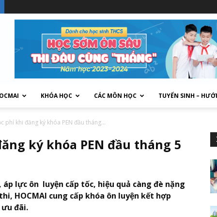
HOCMAI
KHÓA HỌC
CÁC MÔN HỌC
TUYỂN SINH – HƯỚ
c phí khi đăng ký khóa PEN đầu tháng...
đăng ký khóa PEN đầu tháng 5
 áp lực ôn luyện cấp tốc, hiệu quả càng đè nặng
ôn thi, HOCMAI cung cấp khóa ôn luyện kết hợp
 ưu đãi.