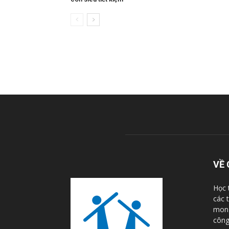
VỀ 
Học 
các 
mong
công