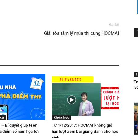
Bài kế
Giải tỏa tâm lý mùa thi cùng HOCMAI
T
Te
vớ
 cử
Khóa học
– Bí quyết giúp teen
Từ 1/12/2017: HOCMAI không giới
á điểm số năm học tới
hạn lượt xem bài giảng dành cho học
T
sinh