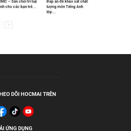
MC – Sân chơi trí tuệ
Đáp án đề khảo sát chất
nh cho các bạn trẻ...
lượng môn Tiếng Anh
lớp...
HEO DÕI HOCMAI TRÊN
ẢI ỨNG DỤNG