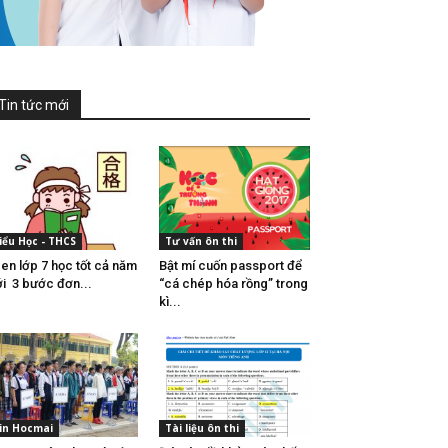
Tin tức mới
iểu Học - THCS
Tư vấn ôn thi
en lớp 7 học tốt cả năm
Bật mí cuốn passport để
i 3 bước đơn...
“cá chép hóa rồng” trong
kì...
in Hocmai
Tài liệu ôn thi