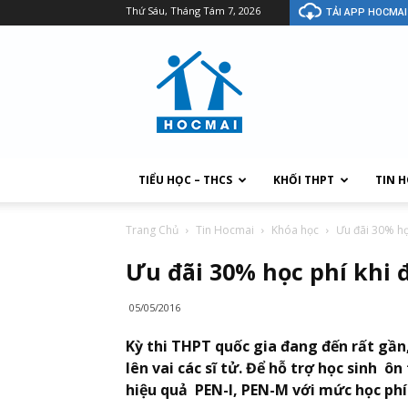
Thứ Sáu, Tháng Tám 7, 2026
TẢI APP HOCMAI
TIỂU HỌC – THCS
KHỐI THPT
TIN 
Trang Chủ
Tin Hocmai
Khóa học
Ưu đãi 30% họ
Ưu đãi 30% học phí khi 
05/05/2016
Kỳ thi THPT quốc gia đang đến rất gần,
lên vai các sĩ tử. Để hỗ trợ học sinh 
hiệu quả PEN-I, PEN-M với mức học phí