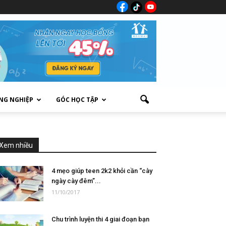
NG NGHIỆP
GÓC HỌC TẬP
Xem nhiều
4 mẹo giúp teen 2k2 khỏi cần “cày
ngày cày đêm”...
11/10/2017
Chu trình luyện thi 4 giai đoạn bạn