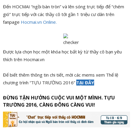
Đến HOCMAI “ngồi bàn tròn” và lên sóng trực tiếp để “chém
gió” trực tiếp với các thầy cô tới gần 1 triệu cư dân trên
fanpage
Hocmai.vn Online.
Được lựa chọn học một khóa học bất kỳ từ thầy cô bạn yêu
thích trên Hocmai.vn
Để biết thêm thông tin chi tiết, mời các mems xem Thể lệ
chương trình “TỰU TRƯỜNG 2016”
TẠI ĐÂY
ĐỪNG TẬN HƯỞNG CUỘC VUI MỘT MÌNH. TỰU
TRƯỜNG 2016, CÀNG ĐÔNG CÀNG VUI!