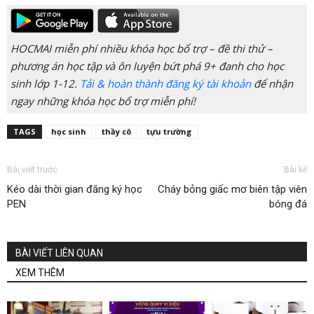
HOCMAI miễn phí nhiều khóa học bổ trợ – đề thi thử –
phương án học tập và ôn luyện bứt phá 9+ đanh cho học
sinh lớp 1-12.
Tải & hoàn thành đăng ký tài khoản
để nhận
ngay những khóa học bổ trợ miễn phí!
TAGS
học sinh
thầy cô
tựu trường
Bài viết trước
Bài kế
Kéo dài thời gian đăng ký học
Cháy bỏng giấc mơ biên tập viên
PEN
bóng đá
BÀI VIẾT LIÊN QUAN
XEM THÊM