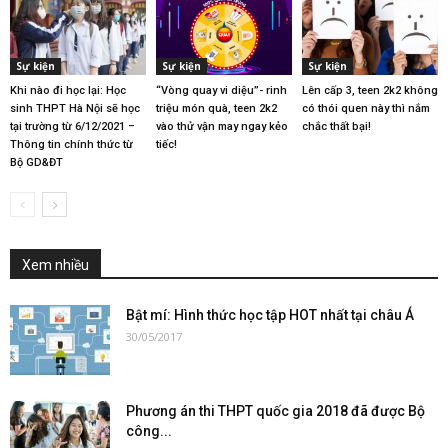
Sự kiện
Sự kiện
Sự kiện
Khi nào đi học lại: Học
“Vòng quay vi diệu”- rinh
Lên cấp 3, teen 2k2 không
sinh THPT Hà Nội sẽ học
triệu món quà, teen 2k2
có thói quen này thì nắm
tại trường từ 6/12/2021 –
vào thử vận may ngay kẻo
chắc thất bại!
Thông tin chính thức từ
tiếc!
Bộ GD&ĐT
Xem nhiều
Bật mí: Hình thức học tập HOT nhất tại châu Á
30/05/2017
Phương án thi THPT quốc gia 2018 đã được Bộ
công...