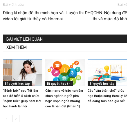
Bài viết trước
Bài kế
Đăng kí nhận đề thi minh họa và
Luyện thi ĐHQGHN: Nội dung đề
video lời giải từ thầy cô Hocmai
thi và mức độ khó
BÀI VIẾT LIÊN QUAN
XEM THÊM
Bí quyết học tập
Bí quyết học thi
Bí quyết học tập
“Bệnh lười” sau Tết làm
Cẩm nang về trắc nghiệm
Các “câu thần chú” giúp
sao để hết? 5 cách chữa
chọn ngành nghề phù
học thuộc công thức Lý 12
“bệnh lười” giúp năm mới
hợp: Chọn nghề không
dễ dàng hơn bao giờ hết
học hành tấn tới
còn là vấn đề! (Phần 1)