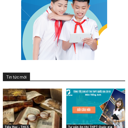
Tin tức mới
Tiểu Học - THCS
Tư vấn ôn thi THPT Quốc gia