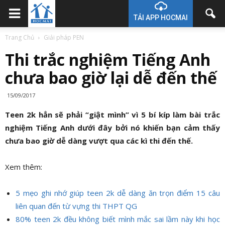
TẢI APP HOCMAI
Trang Chủ
Giải pháp PEN
Thi trắc nghiệm Tiếng Anh
chưa bao giờ lại dễ đến thế
15/09/2017
Teen 2k hẳn sẽ phải “giật mình” vì 5 bí kíp làm bài trắc
nghiệm Tiếng Anh dưới đây bởi nó khiến bạn cảm thấy
chưa bao giờ dễ dàng vượt qua các kì thi đến thế.
Xem thêm:
5 mẹo ghi nhớ giúp teen 2k dễ dàng ăn trọn điểm 15 câu
liên quan đến từ vựng thi THPT QG
80% teen 2k đều không biết mình mắc sai lầm này khi học