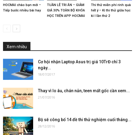
HOCMAI chào bạn mới –
TUẦN LỄ TRI ÂN – GIẢM
Thi thử miễn phí rinh quà
Tiếp bước nhiều bài hay
GIÁ 30% TOÀN BỘ KHÓA
hết ý – Kì thi thử giữa học
HỌC TRÊN APP HOCMAI
kì I lần thứ 2
Xem nhiều
Cơ hội nhận Laptop Asus trị giá 10TrĐ chỉ 3
ngày...
18/07/2017
Thay vì lo âu, chán nản, teen mất gốc cần xem...
21/07/2016
Bộ sẽ công bố 14 đề thi thử nghiệm cuối tháng...
28/12/2016