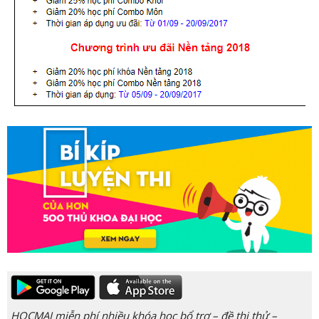
HOCMAI miễn phí nhiều khóa học bổ trợ – đề thi thử –