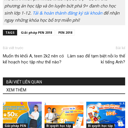
phương án học tập và ôn luyện bứt phá 9+ đanh cho học
sinh lớp 1-12.
Tải & hoàn thành đăng ký tài khoản
để nhận
ngay những khóa học bổ trợ miễn phí!
TAGS
Giải pháp PEN 2018
PEN 2018
Bài viết trước
Bài kế
Muốn thi khối A, teen 2k2 nên có
Làm sao để tạm biệt nỗi lo thế
kế hoạch học tập như thế nào?
kỉ tiếng Anh?
BÀI VIẾT LIÊN QUAN
XEM THÊM
Giải pháp PEN
Bí quyết học tập
Bí quyết học tập