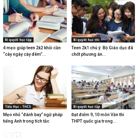
Bí quyết học tập
Bí quyết học thi
4 mẹo giúp teen 2k2 khỏi cần
Teen 2k1 chú ý: Bộ Giáo dục đã
“cày ngày cày đêm”...
chốt phương án...
Tiểu Học - THCS
Bí quyết học tập
Mẹo nhỏ “đánh bay” ngữ pháp
Đạt điểm 9, 10 môn Văn thi
tiếng Anh trong tích tắc
THPT quốc gia trong...