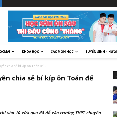
HOCMAI
KHÓA HỌC
CÁC MÔN HỌC
TUYỂN SINH – HƯỚ
yên chia sẻ bí kíp ôn Toán để...
ên chia sẻ bí kíp ôn Toán để
 thi vào 10 vừa qua đã đỗ vào trường THPT chuyên