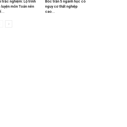
i trắc nghiệm: Lộ trình
Bóc trần 5 ngành học có
 luyện môn Toán nên
nguy cơ thất nghiệp
ế...
cao...