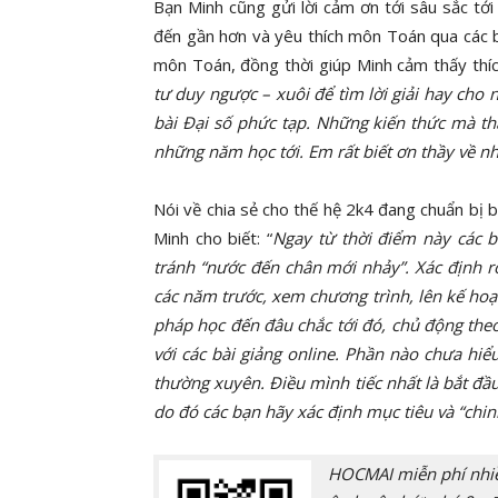
Bạn Minh cũng gửi lời cảm ơn tới sâu sắc tớ
đến gần hơn và yêu thích môn Toán qua các bà
môn Toán, đồng thời giúp Minh cảm thấy thích 
tư duy ngược – xuôi để tìm lời giải hay cho 
bài Đại số phức tạp. Những kiến thức mà th
những năm học tới. Em rất biết ơn thầy về n
Nói về chia sẻ cho thế hệ 2k4 đang chuẩn bị 
Minh cho biết: “
Ngay từ thời điểm này các 
tránh “nước đến chân mới nhảy”. Xác định rõ
các năm trước, xem chương trình, lên kế hoạ
pháp học đến đâu chắc tới đó, chủ động theo 
với các bài giảng online. Phần nào chưa hiể
thường xuyên. Điều mình tiếc nhất là bắt đ
do đó các bạn hãy xác định mục tiêu và “chinh
HOCMAI miễn phí nhiều