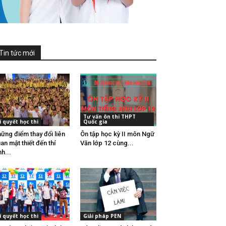
Tin tức mới
Tư vấn ôn thi THPT
í quyết học thi
Quốc gia
ững điểm thay đổi liên
Ôn tập học kỳ II môn Ngữ
an mật thiết đến thí
Văn lớp 12 cùng...
nh...
í quyết học thi
Giải pháp PEN