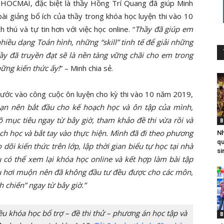
i HOCMAI, đặc biệt là thầy Hồng Trí Quang đã giúp Minh
i giảng bổ ích của thầy trong khóa học luyện thi vào 10
thú và tự tin hơn với việc học online. “
Thầy đã giúp em
nhiều dạng Toán hình, những “skill” tinh tế để giải những
ầy đã truyền đạt sẽ là nền tàng vững chãi cho em trong
hững kiến thức ấy!
” – Minh chia sẻ.
bước vào công cuộc ôn luyện cho kỳ thi vào 10 năm 2019,
bạn nên bắt đầu cho kế hoạch học và ôn tập của mình,
 mục tiêu ngay từ bây giờ, tham khảo đề thi vừa rồi và
B
ch học và bắt tay vào thực hiện. Mình đã đi theo phương
Nh
qu
dõi kiến thức trên lớp, lập thời gian biểu tự học tại nhà
si
u có thể xem lại khóa học online và kết hợp làm bài tập
ầu hơi muộn nên đã không đầu tư đều được cho các môn,
 chiến” ngay từ bây giờ.”
 khóa học bổ trợ – đề thi thử – phương án học tập và
B