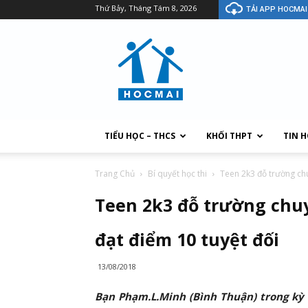
Thứ Bảy, Tháng Tám 8, 2026
TẢI APP HOCMAI
TIỂU HỌC – THCS
KHỐI THPT
TIN 
Trang Chủ
Bí quyết học thi
Teen 2k3 đỗ trường chu
Teen 2k3 đỗ trường chuy
đạt điểm 10 tuyệt đối
13/08/2018
Bạn Phạm.L.Minh (Bình Thuận) trong kỳ