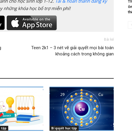
anh cho học sinh lớp 1-12.
Tải & hoàn thành đăng ký
Th
ôn
y những khóa học bổ trợ miễn phí!
th
Bài kế
g
Teen 2k1 – 3 nét vẽ giải quyết mọi bài toán
khoảng cách trong không gian
c tập
Bí quyết học tập