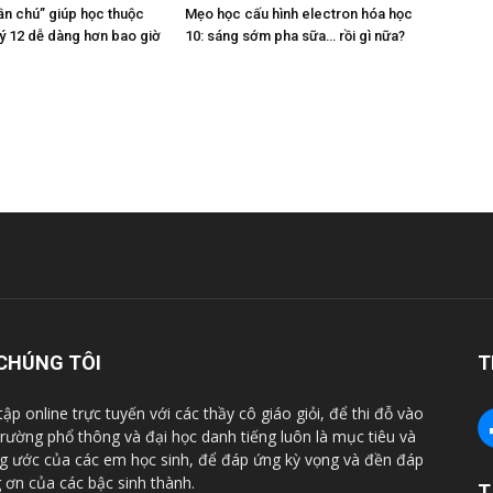
ần chú” giúp học thuộc
Mẹo học cấu hình electron hóa học
ý 12 dễ dàng hơn bao giờ
10: sáng sớm pha sữa… rồi gì nữa?
CHÚNG TÔI
T
tập online trực tuyến với các thầy cô giáo giỏi, để thi đỗ vào
trường phổ thông và đại học danh tiếng luôn là mục tiêu và
 ước của các em học sinh, để đáp ứng kỳ vọng và đền đáp
 ơn của các bậc sinh thành.
T