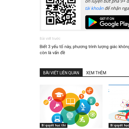
ôn luyện bứt phá 9+ đ
tài khoản
để nhận nga
Bài viết trước
Biết 3 yếu tố này, phương trình lượng giác khôn
còn là vấn đề
BÀI VIẾT LIÊN QUAN
XEM THÊM
Bí quyết học thi
Bí quyết họ