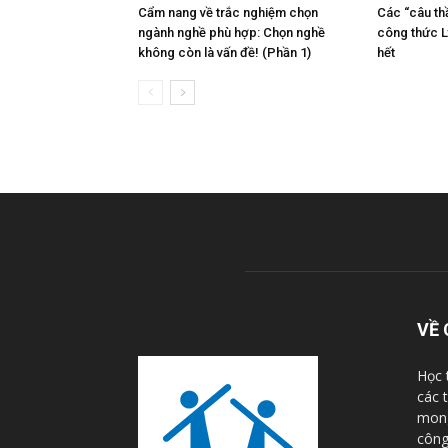
Cẩm nang về trắc nghiệm chọn
Các “câu th
ngành nghề phù hợp: Chọn nghề
công thức L
không còn là vấn đề! (Phần 1)
hết
VỀ 
Học 
các 
mong
công