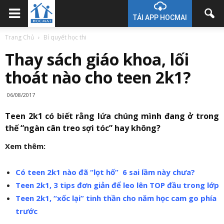
TẢI APP HOCMAI
Trang Chủ
Bí quyết học thi
Thay sách giáo khoa, lối
thoát nào cho teen 2k1?
06/08/2017
Teen 2k1 có biết rằng lứa chúng mình đang ở trong
thế “ngàn cân treo sợi tóc” hay không?
Xem thêm:
Có teen 2k1 nào đã “lọt hố” 6 sai lầm này chưa?
Teen 2k1, 3 tips đơn giản để leo lên TOP đầu trong lớp
Teen 2k1, “xốc lại” tinh thần cho năm học cam go phía
trước