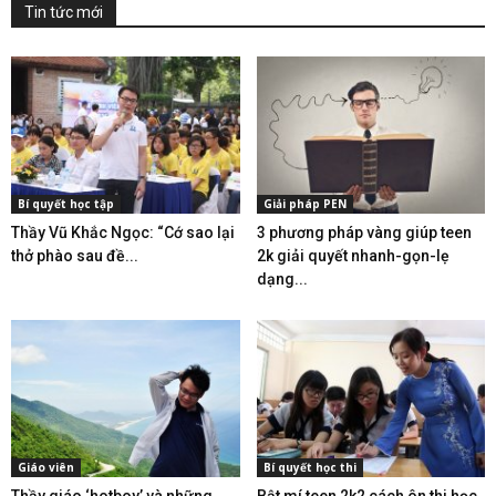
Tin tức mới
Bí quyết học tập
Giải pháp PEN
Thầy Vũ Khắc Ngọc: “Cớ sao lại
3 phương pháp vàng giúp teen
thở phào sau đề...
2k giải quyết nhanh-gọn-lẹ
dạng...
Giáo viên
Bí quyết học thi
Thầy giáo ‘hotboy’ và những
Bật mí teen 2k2 cách ôn thi học