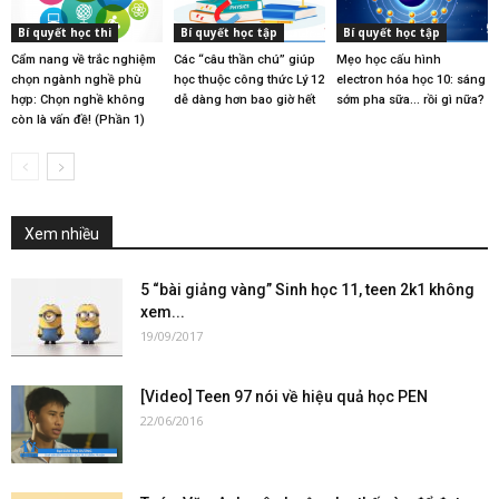
Bí quyết học thi
Bí quyết học tập
Bí quyết học tập
Cẩm nang về trắc nghiệm
Các “câu thần chú” giúp
Mẹo học cấu hình
chọn ngành nghề phù
học thuộc công thức Lý 12
electron hóa học 10: sáng
hợp: Chọn nghề không
dễ dàng hơn bao giờ hết
sớm pha sữa… rồi gì nữa?
còn là vấn đề! (Phần 1)
Xem nhiều
5 “bài giảng vàng” Sinh học 11, teen 2k1 không
xem...
19/09/2017
[Video] Teen 97 nói về hiệu quả học PEN
22/06/2016