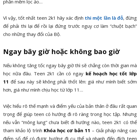
phần mềm lọc ảo…
Vì vậy, tốt nhất teen 2k1 hãy xác định
thi một lần là đỗ
, đừng
để phải thi lại để rồi lại đứng trước nguy cơ làm “chuột bạch”
cho những thay đổi của Bộ.
Ngay bây giờ hoặc không bao giờ
Nếu không tăng tốc ngay bây giờ thì sẽ chẳng còn thời gian mà
học nữa đâu. Teen 2k1 cần có ngay
kế hoạch học tốt lớp
11
để sau này sẽ không phải thốt lên: giá như mình biết sớm
hơn, giá như mình chịu học từ lớp 11…
Việc hiểu rõ thế mạnh và điểm yếu của bản thân ở đâu rất quan
trọng để giúp teen có hướng đi rõ ràng trong học tập. Nhưng
nếu vẫn “mông lung” chưa biết đi hướng nào, teen 2k1 có thể
tham khảo lộ trình
Khóa học cơ bản 11
– Giải pháp nâng cao
điểm số để có được hướng đi cụ thể và nhanh đến đích teen