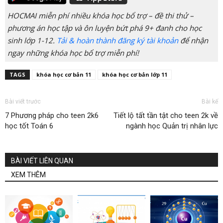
HOCMAI miễn phí nhiều khóa học bổ trợ – đề thi thử –
phương án học tập và ôn luyện bứt phá 9+ đanh cho học
sinh lớp 1-12.
Tải & hoàn thành đăng ký tài khoản
để nhận
ngay những khóa học bổ trợ miễn phí!
TAGS
khóa học cơ bản 11
khóa học cơ bản lớp 11
Bài viết trước
Bài kế
7 Phương pháp cho teen 2k6
Tiết lộ tất tần tật cho teen 2k về
học tốt Toán 6
ngành học Quản trị nhân lực
BÀI VIẾT LIÊN QUAN
XEM THÊM