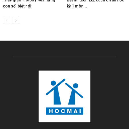
con số ‘biết nói’
kỳ 1 môn...