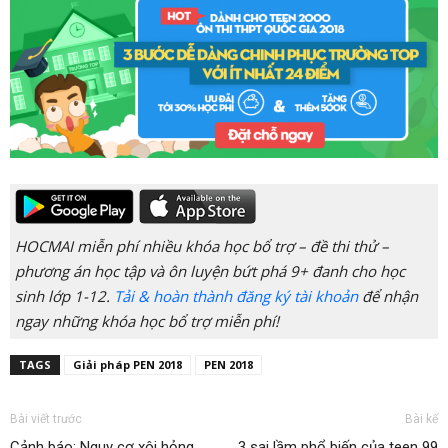
HOCMAI miễn phí nhiều khóa học bổ trợ – đề thi thử –
phương án học tập và ôn luyện bứt phá 9+ đanh cho học
sinh lớp 1-12.
Tải & hoàn thành đăng ký tài khoản
để nhận
ngay những khóa học bổ trợ miễn phí!
TAGS
Giải pháp PEN 2018
PEN 2018
Bài viết trước
Bài kế
Cảnh báo: Nguy cơ xôi hỏng
3 sai lầm phổ biến của teen 99