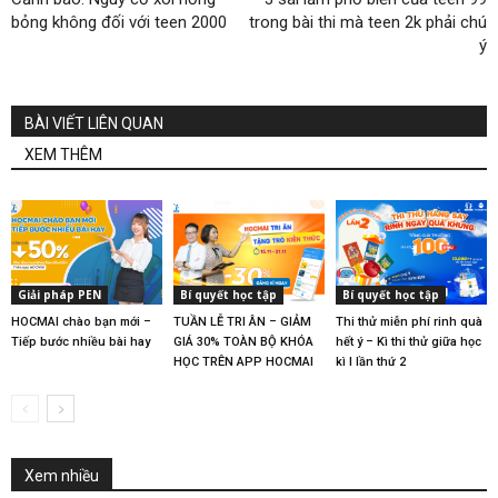
bỏng không đối với teen 2000
trong bài thi mà teen 2k phải chú
ý
BÀI VIẾT LIÊN QUAN
XEM THÊM
Giải pháp PEN
Bí quyết học tập
Bí quyết học tập
HOCMAI chào bạn mới –
TUẦN LỄ TRI ÂN – GIẢM
Thi thử miễn phí rinh quà
Tiếp bước nhiều bài hay
GIÁ 30% TOÀN BỘ KHÓA
hết ý – Kì thi thử giữa học
HỌC TRÊN APP HOCMAI
kì I lần thứ 2
Xem nhiều