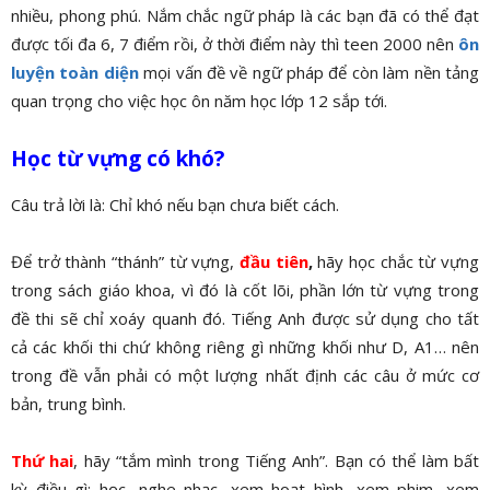
nhiều, phong phú. Nắm chắc ngữ pháp là các bạn đã có thể đạt
được tối đa 6, 7 điểm rồi, ở thời điểm này thì teen 2000 nên
ôn
luyện toàn diện
mọi vấn đề về ngữ pháp để còn làm nền tảng
quan trọng cho việc học ôn năm học lớp 12 sắp tới.
Học từ vựng có khó?
Câu trả lời là: Chỉ khó nếu bạn chưa biết cách.
Để trở thành “thánh” từ vựng,
đầu tiên
,
hãy học chắc từ vựng
trong sách giáo khoa, vì đó là cốt lõi, phần lớn từ vựng trong
đề thi sẽ chỉ xoáy quanh đó. Tiếng Anh được sử dụng cho tất
cả các khối thi chứ không riêng gì những khối như D, A1… nên
trong đề vẫn phải có một lượng nhất định các câu ở mức cơ
bản, trung bình.
Thứ hai
, hãy “tắm mình trong Tiếng Anh”. Bạn có thể làm bất
kỳ điều gì: học, nghe nhạc, xem hoạt hình, xem phim, xem