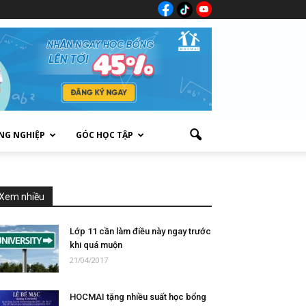
NG NGHIỆP
GÓC HỌC TẬP
Xem nhiều
Lớp 11 cần làm điều này ngay trước
khi quá muộn
21/04/2017
HOCMAI tặng nhiều suất học bổng