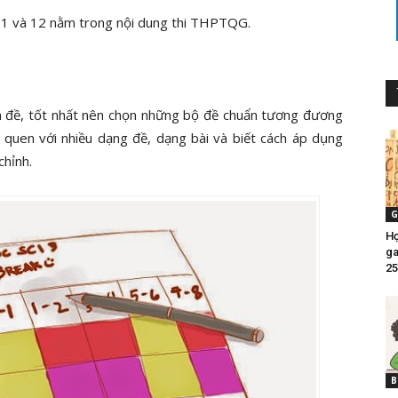
 11 và 12 nằm trong nội dung thi THPTQG.
ên đề, tốt nhất nên chọn những bộ đề chuẩn tương đương
 quen với nhiều dạng đề, dạng bài và biết cách áp dụng
chỉnh.
G
Họ
ga
25
B