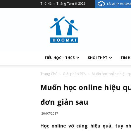
Thứ Năm, Tháng Tám 6, 2026
TẢI APP HOCMA
TIỂU HỌC – THCS
KHỐI THPT
TIN 
Trang Chủ
Giải pháp PEN
Muốn học online hiệu quả
Muốn học online hiệu quả
đơn giản sau
30/07/2017
Học online vô cùng hiệu quả, tuy nh