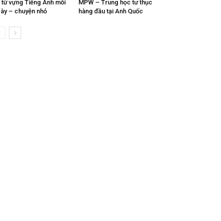
 từ vựng Tiếng Anh mỗi
MPW – Trung học tư thục
ày – chuyện nhỏ
hàng đầu tại Anh Quốc