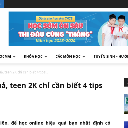
I
HOCMAI
KHÓA HỌC
CÁC MÔN HỌC
TUYỂN SINH – HƯỚ
, teen 2K chỉ cần biết 4 tips...
, teen 2K chỉ cần biết 4 tips
iên, để học online hiệu quả bạn nhất định có