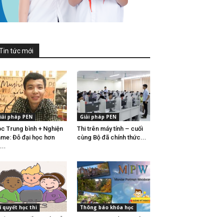
Tin tức mới
iải pháp PEN
Giải pháp PEN
c Trung bình + Nghiện
Thi trên máy tính – cuối
me: Đỗ đại học hơn
cùng Bộ đã chính thức...
...
í quyết học thi
Thông báo khóa học