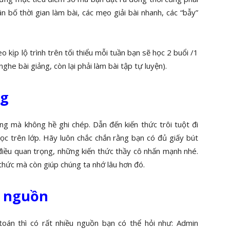
n bố thời gian làm bài, các mẹo giải bài nhanh, các “bẫy”
o kịp lộ trình trên tối thiểu mỗi tuần bạn sẽ học 2 buổi /1
he bài giảng, còn lại phải làm bài tập tự luyện).
ng
ng mà không hề ghi chép. Dẫn đến kiến thức trôi tuột đi
ọc trên lớp. Hãy luôn chắc chắn rằng bạn có đủ giấy bút
g điều quan trọng, những kiến thức thầy cô nhấn mạnh nhé.
 thức mà còn giúp chúng ta nhớ lâu hơn đó.
u nguồn
toán thì có rất nhiều nguồn bạn có thể hỏi như: Admin