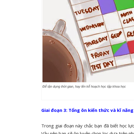
Để tận dụng thời gian, hay lên kế hoạch học tập khoa học
Giai đoạn 3: Tổng ôn kiến thức và kĩ năng 
Trong giai đoạn này chắc bạn đã biết học lự
Vậy nên bạn sẽ ôn luyện chọn lọc dựa trên n