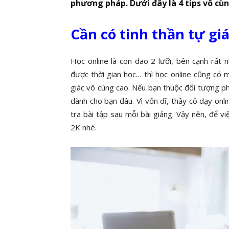
phương pháp. Dưới đây là 4 tips vô cùn
Cần có tinh thần tự gi
Học online là con dao 2 lưỡi, bên cạnh rất n
được thời gian học… thì học online cũng có mộ
giác vô cùng cao. Nếu bạn thuộc đối tượng phải
dành cho bạn đâu. Vì vốn dĩ, thầy cô dạy onl
tra bài tập sau mỗi bài giảng. Vậy nên, để v
2K nhé.