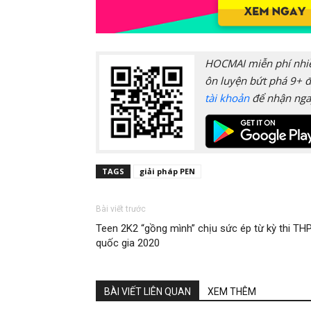
HOCMAI miễn phí nhiều
ôn luyện bứt phá 9+ đ
tài khoản
để nhận nga
TAGS
giải pháp PEN
Bài viết trước
Teen 2K2 “gồng mình” chịu sức ép từ kỳ thi TH
quốc gia 2020
BÀI VIẾT LIÊN QUAN
XEM THÊM