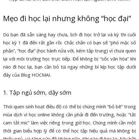
Mẹo đi học lại nhưng không “học đại”
Dù bạn đã sẵn sàng hay chưa, lịch đi học trở lại và kỳ thi cuối
học kỳ 1 đã đến rất gần rồi. Chắc chắn có bạn sẽ “phó mặc số
phận”, “học đại” (học hành nửa vời, kém tập trung) vì chưa quen
lại với môi trường học trực tiếp. Để không bị “sốc văn hóa” khi
nào đi học lại, bạn cần bỏ túi ngay những bí kíp học tập dưới
đây của Blog HOCMAI.
1. Tập ngủ sớm, dậy sớm
Thói quen sinh hoạt điều độ có thể bị chúng mình “bỏ bê” trong
mùa dịch vì học online không cần phải đi đến trường, hoặc “tắt
cam tắt mic” làm việc riêng trong giờ học. Chúng mình cần một
thời gian biểu hợp lý để có thể học tập hiệu quả mà không bị
thiếu ngủ, và tăng sức đề kháng nữa. Khi nào đi học lại, hãy bắt