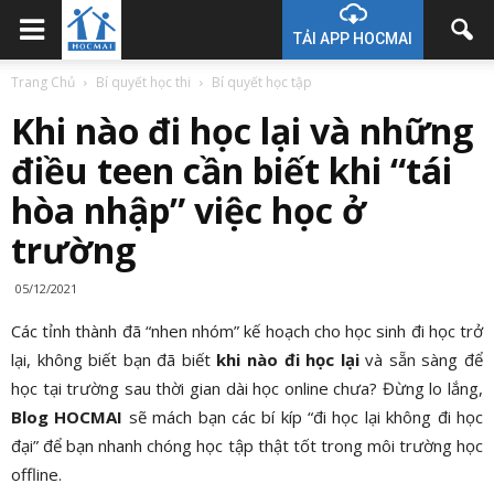
TẢI APP HOCMAI
Trang Chủ
Bí quyết học thi
Bí quyết học tập
Khi nào đi học lại và những
điều teen cần biết khi “tái
hòa nhập” việc học ở
trường
05/12/2021
Các tỉnh thành đã “nhen nhóm” kế hoạch cho học sinh đi học trở
lại, không biết bạn đã biết
khi nào đi học lại
và sẵn sàng để
học tại trường sau thời gian dài học online chưa? Đừng lo lắng,
Blog HOCMAI
sẽ mách bạn các bí kíp “đi học lại không đi học
đại” để bạn nhanh chóng học tập thật tốt trong môi trường học
offline.