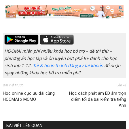
HOCMAI miễn phí nhiều khóa học bổ trợ – đề thi thử –
phương án học tập và ôn luyện bứt phá 9+ đanh cho học
sinh lớp 1-12.
Tải & hoàn thành đăng ký tài khoản
để nhận
ngay những khóa học bổ trợ miễn phí!
Bài viết trước
Bài kế
Học online cực ưu đãi cùng
Học cách phát âm ED ẵm trọn
HOCMAI x MOMO
điểm tối đa bài kiểm tra tiếng
Anh
BÀI VIẾT LIÊN QUAN