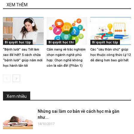
XEM THÊM
Bí quyết học tập
Bí quyết học thi
Bí quyết học tập
“Bệnh lười” sau Tết làm
Cẩm nang về trắc nghiệm
Các “câu thần chú” giúp
sao để hết? 5 cách chữa
chọn ngành nghề phù
học thuộc công thức Lý 12
“bệnh lười” giúp năm mới
hợp: Chọn nghề không
dễ dàng hơn bao giờ hết
học hành tấn tới
còn là vấn đề! (Phần 1)
Xem nhiều
Những sai lầm cơ bản về cách học mà gần
như...
14/10/2017