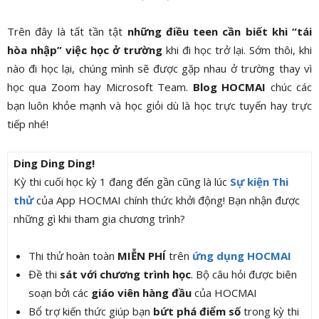
Trên đây là tất tần tật
những điều teen cần biết khi “tái
hòa nhập” việc học ở trường
khi đi học trở lại. Sớm thôi, khi
nào đi học lại, chúng mình sẽ được gặp nhau ở trường thay vì
học qua Zoom hay Microsoft Team.
Blog HOCMAI
chúc các
bạn luôn khỏe mạnh và học giỏi dù là học trực tuyến hay trực
tiếp nhé!
Ding Ding Ding!
Kỳ thi cuối học kỳ 1 đang đến gần cũng là lúc
Sự kiện Thi
thử
của App HOCMAI chính thức khởi động! Bạn nhận được
những gì khi tham gia chương trình?
Thi thử hoàn toàn
MIỄN PHÍ
trên
ứng dụng HOCMAI
Đề thi
sát với chương trình học
. Bộ câu hỏi được biên
soạn bởi các
giáo viên hàng đầu
của HOCMAI
Bổ trợ kiến thức giúp bạn
bứt phá điểm số
trong kỳ thi