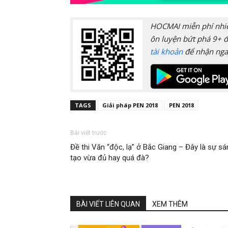
HOCMAI miễn phí nhiều
ôn luyện bứt phá 9+ đ
tài khoản
để nhận nga
TAGS
Giải pháp PEN 2018
PEN 2018
Bài viết trước
Đề thi Văn “độc, lạ” ở Bắc Giang – Đây là sự sá
tạo vừa đủ hay quá đà?
BÀI VIẾT LIÊN QUAN
XEM THÊM