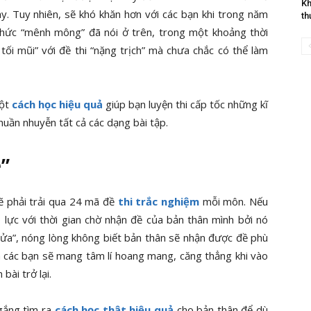
Kh
ay. Tuy nhiên, sẽ khó khăn hơn với các bạn khi trong năm
th
 thức “mênh mông” đã nói ở trên, trong một khoảng thời
 tối mũi” với đề thi “nặng trịch” mà chưa chắc có thể làm
một
cách học hiệu quả
giúp bạn luyện thi cấp tốc những kĩ
 nhuần nhuyễn tất cả các dạng bài tập.
ề”
ẽ phải trải qua 24 mã đề
thi trắc nghiệm
mỗi môn
.
Nếu
 lực với thời gian chờ nhận đề của bản thân mình bởi nó
lửa”, nóng lòng không biết bản thân sẽ nhận được đề phù
à các bạn sẽ mang tâm lí hoang mang, căng thẳng khi vào
bài trở lại.
 gắng tìm ra
cách học thật hiệu quả
cho bản thân để dù