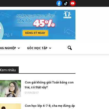
NG NGHIỆP
GÓC HỌC TẬP
Xem nhiều
Con gái không giỏi Toán bằng con
trai, có thật vậy?
01/09/2017
Con học lớp 6-7-8, cha mẹ đừng áp