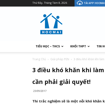
Thứ Bảy, Tháng Tám 8, 2026
TẢI APP HOCMAI
TIỂU HỌC – THCS
KHỐI THPT
TIN 
Trang Chủ
Giải pháp PEN
3 điều khó khăn khi làm 
3 điều khó khăn khi làm 
cần phải giải quyết!
23/09/2017
Thi trắc nghiệm sẽ là một nỗi khó khăn 