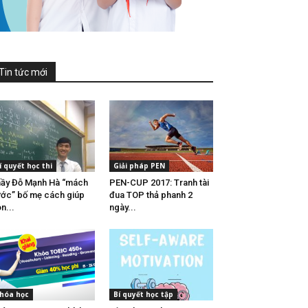
Tin tức mới
í quyết học thi
Giải pháp PEN
ầy Đỗ Mạnh Hà “mách
PEN-CUP 2017: Tranh tài
ớc” bố mẹ cách giúp
đua TOP thả phanh 2
n...
ngày...
hóa học
Bí quyết học tập