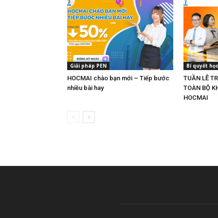
Giải pháp PEN
Bí quyết họ
HOCMAI chào bạn mới – Tiếp bước
TUẦN LỄ TR
nhiều bài hay
TOÀN BỘ K
HOCMAI