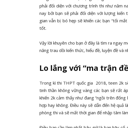
phải đối diện với chương trình thi như năm n
nay bởi bạn sẽ phải đối diện với lượng kiến
gian vẫn bị bó hẹp sẽ khiến các bạn “tối mắt
tốt.
Vậy lời khuyên cho bạn ở đây là tìm ra ngay 
năng trau dồi kiến thức, hiểu đề, luyện đề và
Lo lắng với “ma trận đ
Trong kì thi THPT quốc gia 2018, teen 2k s
tinh thần không vững vàng
các bạn sẽ rất áp
khiến 2k cảm thấy như đang “ngồi trên đống 
hợp hay không. Điều này sẽ dẫn đến hệ quả l
phòng thi và sẽ mất thời gian để nhập tâm làm 
Điều bạn cần làm nhất bây giờ là bạn hãy cố