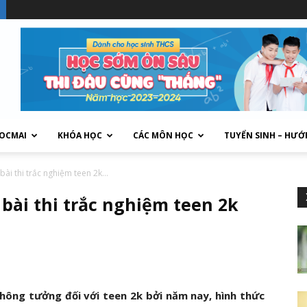
HOCMAI
KHÓA HỌC
CÁC MÔN HỌC
TUYỂN SINH – HƯỚ
bài thi trắc nghiệm teen 2k...
bài thi trắc nghiệm teen 2k
không tưởng đối với teen 2k bởi năm nay, hình thức