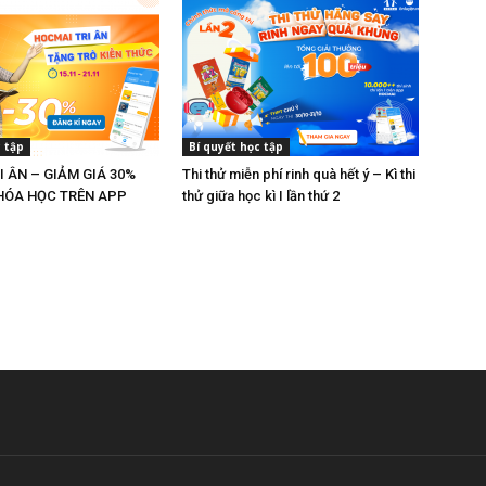
c tập
Bí quyết học tập
I ÂN – GIẢM GIÁ 30%
Thi thử miễn phí rinh quà hết ý – Kì thi
HÓA HỌC TRÊN APP
thử giữa học kì I lần thứ 2