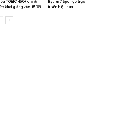
óa TOEIC 450+ chính
Bật mí 7 tips học trực
ức khai giảng vào 15/09
tuyến hiệu quả