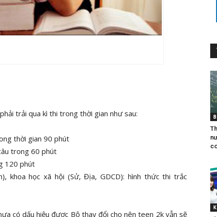
hải trải qua kì thi trong thời gian như sau:
B
Th
nư
ong thời gian 90 phút
co
câu trong 60 phút
ng 120 phút
), khoa học xã hội (Sử, Địa, GDCD): hình thức thi trắc
K
hưa có dấu hiệu được Bộ thay đổi cho nên teen 2k vẫn sẽ