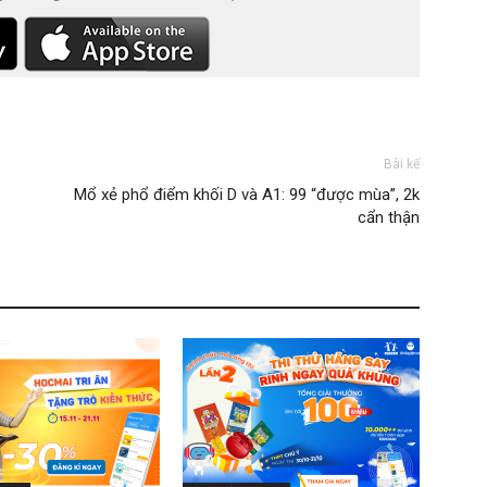
Bài kế
Mổ xẻ phổ điểm khối D và A1: 99 “được mùa”, 2k
cẩn thận