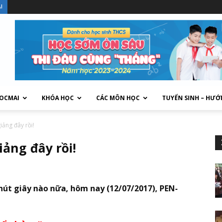
I
HOCMAI
KHÓA HỌC
CÁC MÔN HỌC
TUYỂN SINH – HƯỚ
iảng đây rồi!
iảng đây rồi!
út giây nào nữa, hôm nay (12/07/2017), PEN-