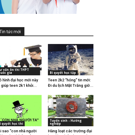
Tin tức mới
ư vấn ôn thi THPT
uốc gia
Bí quyết học tập
 hình đại học mới này
Teen 2k2 “hóng” tin mới:
 giúp teen 2k1 khỏi...
Đi du lịch Mặt Trăng giờ...
Tuyển sinh - Hướng
í quyết học thi
nghiệp
i sao “con nhà người
Hàng loạt các trường đại