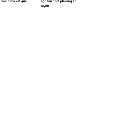
” học ít mà kết quả...
học lớn chốt phương án
tuyển...