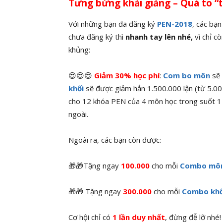
Tưng bừng khải giảng – Quà to “
Với những bạn đã đăng ký
PEN-2018
, các bạ
chưa đăng ký thì
nhanh tay lên nhé,
vì chỉ c
khủng:
😍
😍😍
Giảm 30% học phí
:
Com bo môn
sẽ
khối
sẽ được giảm hẳn 1.500.000 lận (từ 5.00
cho 12 khóa PEN của 4 môn học trong suốt 1 n
ngoài.
Ngoài ra, các bạn còn được:
🎁🎁Tặng ngay
100.000
cho mỗi
Combo mô
🎁🎁 Tặng ngay
300.000
cho mỗi
Combo khố
Cơ hội chỉ có
1 lần duy nhất
, đừng đễ lỡ nhé!