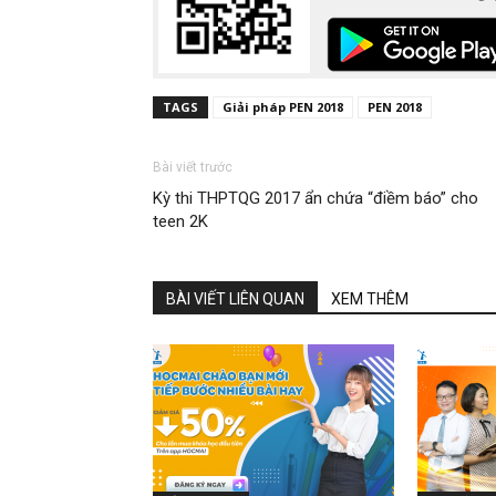
TAGS
Giải pháp PEN 2018
PEN 2018
Bài viết trước
Kỳ thi THPTQG 2017 ẩn chứa “điềm báo” cho
teen 2K
BÀI VIẾT LIÊN QUAN
XEM THÊM