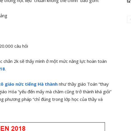
hệ thống học liệu “chuẩn không thể chỉnh” bao gồm:
ta
iảng
20.000 câu hỏi
ắc chắn 2k sẽ thấy mình ở một mức năng lực hoàn toàn
018
.
cô giáo nức tiếng Hà thành
như thầy giáo Toán “thay
giáo Hóa “yếu đến mấy mà chăm cũng trở thành khá giỏi”
ững phương pháp “chỉ đúng trong lớp học của thầy và