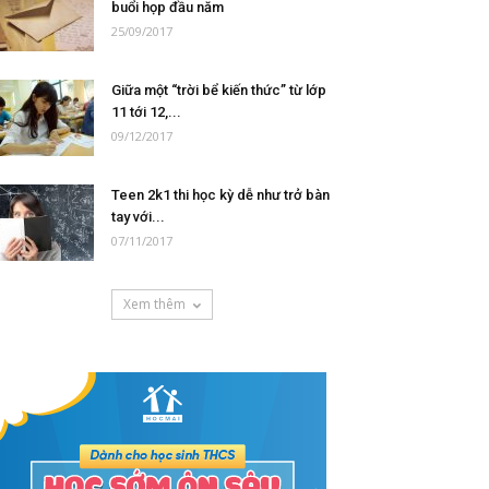
buổi họp đầu năm
25/09/2017
Giữa một “trời bể kiến thức” từ lớp
11 tới 12,...
09/12/2017
Teen 2k1 thi học kỳ dễ như trở bàn
tay với...
07/11/2017
Xem thêm