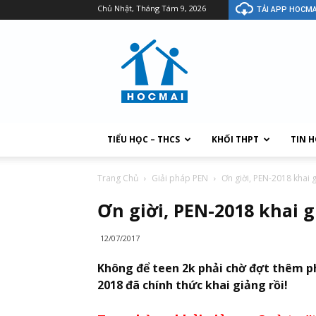
Chủ Nhật, Tháng Tám 9, 2026
TẢI APP HOCMA
TIỂU HỌC – THCS
KHỐI THPT
TIN 
Trang Chủ
Giải pháp PEN
Ơn giời, PEN-2018 khai g
Ơn giời, PEN-2018 khai g
12/07/2017
Không để teen 2k phải chờ đợt thêm ph
2018 đã chính thức khai giảng rồi!