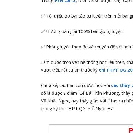
Trong
PEN-2018
, teen 2k sẽ được cung cấp 
✅ Tối thiểu 30 bài tập tự luyện trên mỗi bài g
✅ Hướng dẫn giải 100% bài tập tự luyện
✅ Phòng luyện theo đề và chuyên đề với hơn 
Làm được trọn vẹn hệ thống học liệu trên, ch
vượt trội, rất tự tin trước kỳ
thi THPT QG 2
Chưa kể, các bạn còn được học với
các thầy 
số là được 8 điểm” Lê Bá Trần Phương, thầy 
Vũ Khắc Ngọc, hay thầy giáo Vật lí tạo ra nh
trong kỳ thi THPT QG” Đỗ Ngọc Hà…