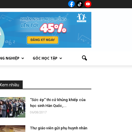
NG NGHIỆP
GÓC HỌC TẬP
Xem nhiều
“Sức ép” thi cử khủng khiếp của
học sinh Hàn Quốc,...
06/08/2017
Thư giáo viên gửi phụ huynh nhân