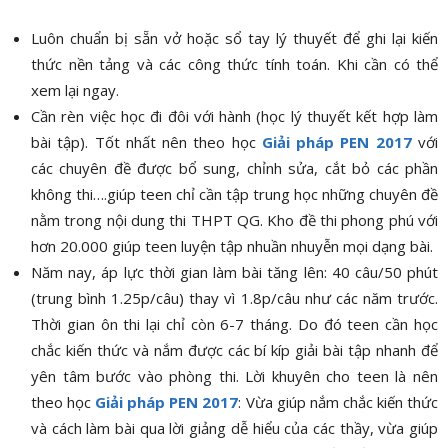
Luôn chuẩn bị sẵn vở hoặc sổ tay lý thuyết để ghi lại kiến
thức nền tảng và các công thức tính toán. Khi cần có thể
xem lại ngay.
Cần rèn việc học đi đôi với hành (học lý thuyết kết hợp làm
bài tập). Tốt nhất nên theo học
Giải pháp PEN 2017
với
các chuyên đề được bổ sung, chỉnh sửa, cắt bỏ các phần
không thi….giúp teen chỉ cần tập trung học những chuyên đề
nằm trong nội dung thi THPT QG. Kho đề thi phong phú với
hơn 20.000 giúp teen luyện tập nhuần nhuyễn mọi dạng bài.
Năm nay, áp lực thời gian làm bài tăng lên: 40 câu/50 phút
(trung bình 1.25p/câu) thay vì 1.8p/câu như các năm trước.
Thời gian ôn thi lại chỉ còn 6-7 tháng. Do đó teen cần học
chắc kiến thức và nắm được các bí kíp giải bài tập nhanh để
yên tâm bước vào phòng thi. Lời khuyên cho teen là nên
theo học
Giải pháp PEN 2017
: Vừa giúp nắm chắc kiến thức
và cách làm bài qua lời giảng dễ hiểu của các thầy, vừa giúp