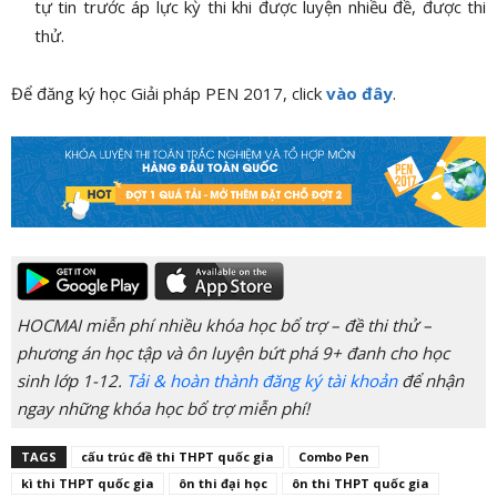
tự tin trước áp lực kỳ thi khi được luyện nhiều đề, được thi
thử.
Để đăng ký học Giải pháp PEN 2017, click
vào đây
.
HOCMAI miễn phí nhiều khóa học bổ trợ – đề thi thử –
phương án học tập và ôn luyện bứt phá 9+ đanh cho học
sinh lớp 1-12.
Tải & hoàn thành đăng ký tài khoản
để nhận
ngay những khóa học bổ trợ miễn phí!
TAGS
cấu trúc đề thi THPT quốc gia
Combo Pen
kì thi THPT quốc gia
ôn thi đại học
ôn thi THPT quốc gia