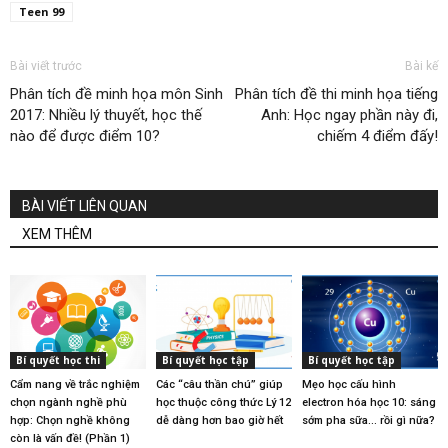
Teen 99
Bài viết trước
Bài kế
Phân tích đề minh họa môn Sinh
Phân tích đề thi minh họa tiếng
2017: Nhiều lý thuyết, học thế
Anh: Học ngay phần này đi,
nào để được điểm 10?
chiếm 4 điểm đấy!
BÀI VIẾT LIÊN QUAN
XEM THÊM
Bí quyết học thi
Bí quyết học tập
Bí quyết học tập
Cẩm nang về trắc nghiệm
Các “câu thần chú” giúp
Mẹo học cấu hình
chọn ngành nghề phù
học thuộc công thức Lý 12
electron hóa học 10: sáng
hợp: Chọn nghề không
dễ dàng hơn bao giờ hết
sớm pha sữa… rồi gì nữa?
còn là vấn đề! (Phần 1)