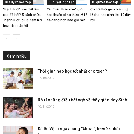
Bí quyết học tập
Bí quyết học tập
Bí quyết học tập
“Bệnh lười” sau Tết làm
Các “câu thần chú” giúp
Ơn trời thời gian biểu hợp
sao để hết? 5 cách chữa
học thuộc công thức Lý 12
lý cho học sinh lớp 12 đây
“bệnh lười” giúp năm mới
dễ dàng hơn bao giờ hết
rồi!
học hành tấn tới
Xem nhiều
Thời gian nào học tốt nhất cho teen?
06/10/2017
Rò rỉ những điều bất ngờ về thầy giáo dạy Sinh...
10/11/2017
Đề thi Vật lí ngày càng “khoai”, teen 2k phải