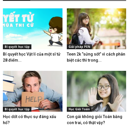
Bí quyết học tập
Giải pháp PEN
Bí quyết học Vật lí của một sĩ tử
Teen 2k “sửng sốt” vì cách phân
28 điểm...
biệt các thì trong...
Bí quyết học tập
Học Giỏi Toán
Học dốt có thực sự đáng xấu
Con gái không giỏi Toán bằng
hổ?
con trai, có thật vậy?