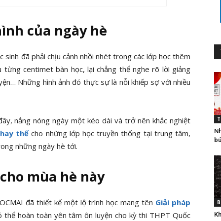
hình của ngày hè
c sinh đã phải chịu cảnh nhồi nhét trong các lớp học thêm
từng centimet bàn học, lại chẳng thể nghe rõ lời giảng
uyện… Những hình ảnh đó thực sự là nỗi khiếp sợ với nhiều
đây, nắng nóng ngày một kéo dài và trở nên khắc nghiệt
T
Nh
thay thế
cho những lớp học truyền thống tại trung tâm,
bú
rong những ngày hè tới.
p cho mùa hè này
HOCMAI đã thiết kế một lộ trình học mang tên
Giải pháp
B
ó thể hoàn toàn
yên tâm ôn luyện cho kỳ thi THPT Quốc
Kh