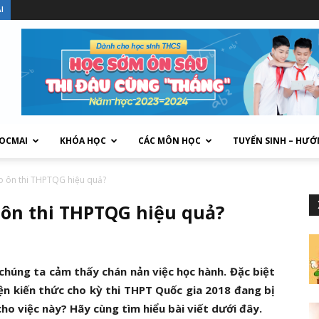
I
HOCMAI
KHÓA HỌC
CÁC MÔN HỌC
TUYỂN SINH – HƯỚ
o ôn thi THPTQG hiệu quả?
 ôn thi THPTQG hiệu quả?
húng ta cảm thấy chán nản việc học hành. Đặc biệt
uyện kiến thức cho kỳ thi THPT Quốc gia 2018 đang bị
cho việc này? Hãy cùng tìm hiểu bài viết dưới đây.