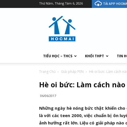
Thứ Năm, Tháng Tám 6, 2026
TẢI APP HOCMA
TIỂU HỌC – THCS
KHỐI THPT
TIN 
Trang Chủ
Giải pháp PEN
Hè oi bức: Làm cách nà
Hè oi bức: Làm cách nào
06/06/2017
Những ngày hè nóng bức thật khiến cho c
là với các teen 2000, việc chuẩn bị ôn l
ảnh hưởng rất lớn. Liệu có giải pháp nào 