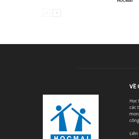
HOCMAI
VỀ 
Học 
các 
mong
công
Liên