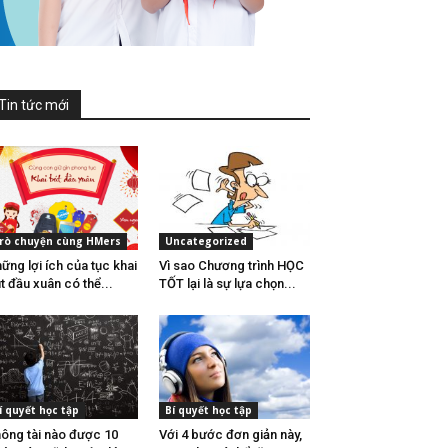
Tin tức mới
rò chuyện cùng HMers
Uncategorized
ững lợi ích của tục khai
Vì sao Chương trình HỌC
t đầu xuân có thể...
TỐT lại là sự lựa chọn...
í quyết học tập
Bí quyết học tập
ông tài nào được 10
Với 4 bước đơn giản này,