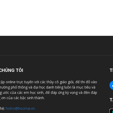
CHÚNG TÔI
T
tập online trực tuyến với các thầy cô giáo giỏi, để thi đỗ vào
trường phổ thông và đại học danh tiếng luôn là mục tiêu và
 ước của các em học sinh, để đáp ứng kỳ vọng và đền đáp
 ơn của các bậc sinh thành.
T
 hệ:
hotro@hocmai.vn