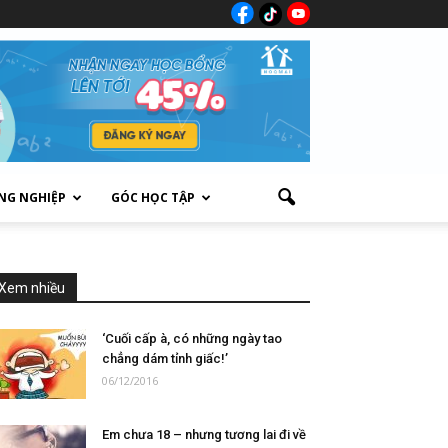
NG NGHIỆP
GÓC HỌC TẬP
Xem nhiều
‘Cuối cấp à, có những ngày tao
chẳng dám tỉnh giấc!’
06/12/2016
Em chưa 18 – nhưng tương lai đi về