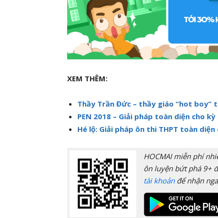
XEM THÊM:
Thầy Trần Đức – thầy giáo “hot boy” t
PEN 2018 – Giải pháp toàn diện cho kỳ
Hé lộ: Giải pháp ôn thi THPT toàn diện
HOCMAI miễn phí nhiều
ôn luyện bứt phá 9+ đ
tài khoản
để nhận nga