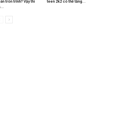
án tròn trĩnh? Vậy thì
teen 2k2 có thể tăng...
...