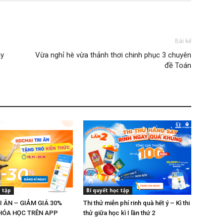
Bài kế
ay
Vừa nghỉ hè vừa thảnh thơi chinh phục 3 chuyên
đề Toán
c tập
Bí quyết học tập
I ÂN – GIẢM GIÁ 30%
Thi thử miễn phí rinh quà hết ý – Kì thi
HÓA HỌC TRÊN APP
thử giữa học kì I lần thứ 2