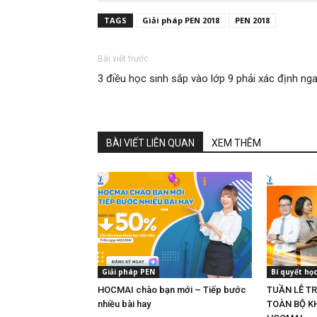
TAGS
Giải pháp PEN 2018
PEN 2018
Bài viết trước
3 điều học sinh sắp vào lớp 9 phải xác định ng
BÀI VIẾT LIÊN QUAN
XEM THÊM
Giải pháp PEN
Bí quyết họ
HOCMAI chào bạn mới – Tiếp bước
TUẦN LỄ TR
nhiều bài hay
TOÀN BỘ K