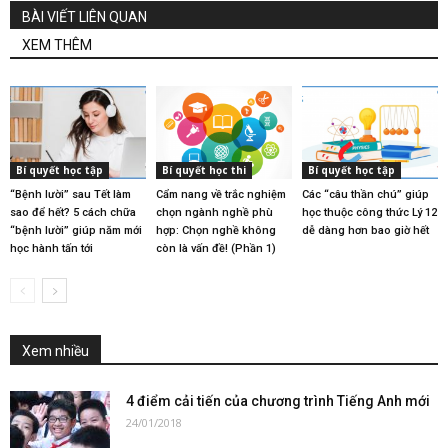
BÀI VIẾT LIÊN QUAN
XEM THÊM
Bí quyết học tập
Bí quyết học thi
Bí quyết học tập
“Bệnh lười” sau Tết làm
Cẩm nang về trắc nghiệm
Các “câu thần chú” giúp
sao để hết? 5 cách chữa
chọn ngành nghề phù
học thuộc công thức Lý 12
“bệnh lười” giúp năm mới
hợp: Chọn nghề không
dễ dàng hơn bao giờ hết
học hành tấn tới
còn là vấn đề! (Phần 1)
Xem nhiều
4 điểm cải tiến của chương trình Tiếng Anh mới
24/01/2018