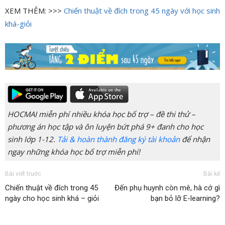
XEM THÊM: >>>
Chiến thuật về đích trong 45 ngày với học sinh
khá-giỏi
HOCMAI miễn phí nhiều khóa học bổ trợ – đề thi thử –
phương án học tập và ôn luyện bứt phá 9+ đanh cho học
sinh lớp 1-12.
Tải & hoàn thành đăng ký tài khoản
để nhận
ngay những khóa học bổ trợ miễn phí!
Bài viết trước
Bài kế
Chiến thuật về đích trong 45
Đến phụ huynh còn mê, hà cớ gì
ngày cho học sinh khá – giỏi
bạn bỏ lỡ E-learning?