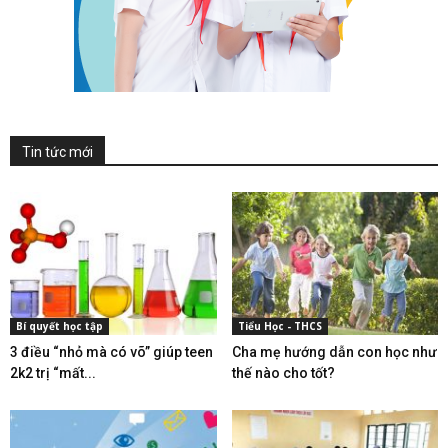
Tin tức mới
Bí quyết học tập
Tiểu Học - THCS
3 điều “nhỏ mà có võ” giúp teen
Cha mẹ hướng dẫn con học như
2k2 trị “mất...
thế nào cho tốt?