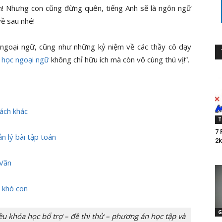
n! Nhưng con cũng đừng quên, tiếng Anh sẽ là ngôn ngữ
ề sau nhé!
c ngoại ngữ, cũng như những kỷ niệm về các thầy cô dạy
:
học ngoại ngữ
không chỉ hữu ích mà còn vô cùng thú vị!”.
cách khác
T
7 
n lý bài tập toán
2k
 Văn
 khó con
G
 khóa học bổ trợ – đề thi thử – phương án học tập và