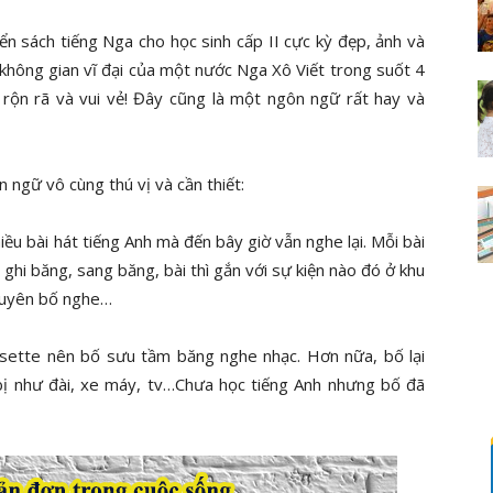
yển sách tiếng Nga cho học sinh cấp II cực kỳ đẹp, ảnh và
không gian vĩ đại của một nước Nga Xô Viết trong suốt 4
 rộn rã và vui vẻ! Đây cũng là một ngôn ngữ rất hay và
n ngữ vô cùng thú vị và cần thiết:
hiều bài hát tiếng Anh mà đến bây giờ vẫn nghe lại. Mỗi bài
đi ghi băng, sang băng, bài thì gắn với sự kiện nào đó ở khu
khuyên bố nghe…
ssette nên bố sưu tầm băng nghe nhạc. Hơn nữa, bố lại
t bị như đài, xe máy, tv…Chưa học tiếng Anh nhưng bố đã