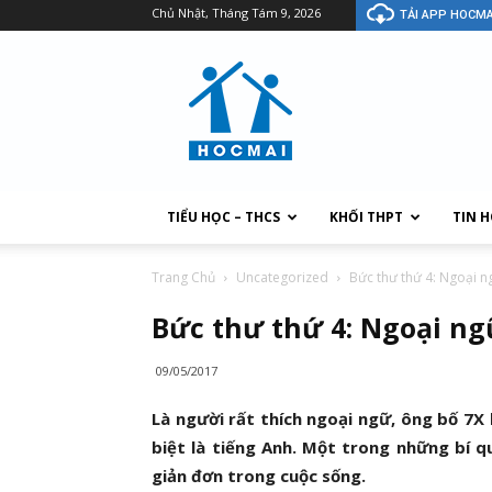
Chủ Nhật, Tháng Tám 9, 2026
TẢI APP HOCMA
TIỂU HỌC – THCS
KHỐI THPT
TIN 
Trang Chủ
Uncategorized
Bức thư thứ 4: Ngoại n
Bức thư thứ 4: Ngoại ng
09/05/2017
Là người rất thích ngoại ngữ, ông bố 7X 
biệt là tiếng Anh. Một trong những bí q
giản đơn trong cuộc sống.