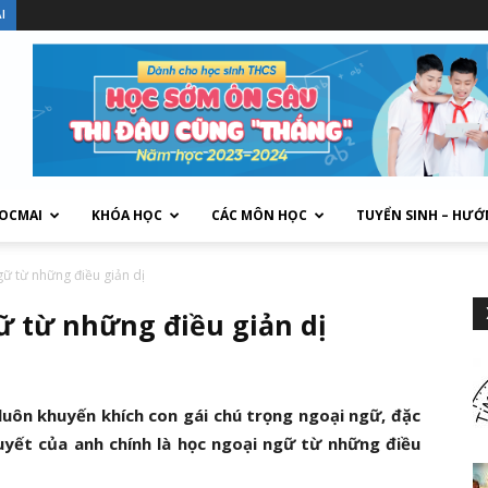
I
HOCMAI
KHÓA HỌC
CÁC MÔN HỌC
TUYỂN SINH – HƯỚ
gữ từ những điều giản dị
ữ từ những điều giản dị
luôn khuyến khích con gái chú trọng ngoại ngữ, đặc
uyết của anh chính là học ngoại ngữ từ những điều