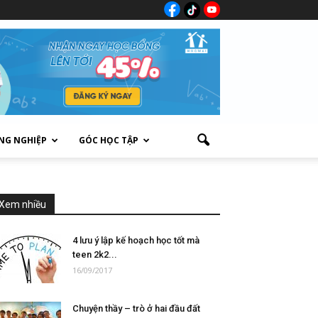
NG NGHIỆP
GÓC HỌC TẬP
Xem nhiều
4 lưu ý lập kế hoạch học tốt mà
teen 2k2...
16/09/2017
Chuyện thầy – trò ở hai đầu đất