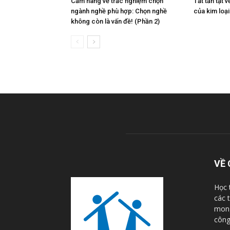
Cẩm nang về trắc nghiệm chọn
Tất tần tật 
ngành nghề phù hợp: Chọn nghề
của kim loạ
không còn là vấn đề! (Phần 2)
VỀ 
Học 
các 
mong
công