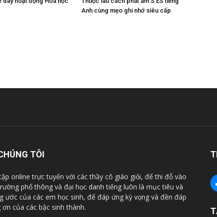
về dãy hoạt động Hóa học
Thuộc làu cách phát âm S ES tiếng
i
Anh cùng mẹo ghi nhớ siêu cấp
CHÚNG TÔI
T
tập online trực tuyến với các thầy cô giáo giỏi, để thi đỗ vào
trường phổ thông và đại học danh tiếng luôn là mục tiêu và
 ước của các em học sinh, để đáp ứng kỳ vọng và đền đáp
 ơn của các bậc sinh thành.
T