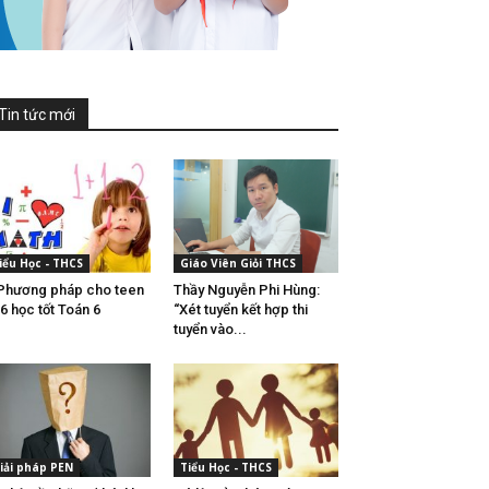
Tin tức mới
iểu Học - THCS
Giáo Viên Giỏi THCS
Phương pháp cho teen
Thầy Nguyễn Phi Hùng:
6 học tốt Toán 6
“Xét tuyển kết hợp thi
tuyển vào...
iải pháp PEN
Tiểu Học - THCS