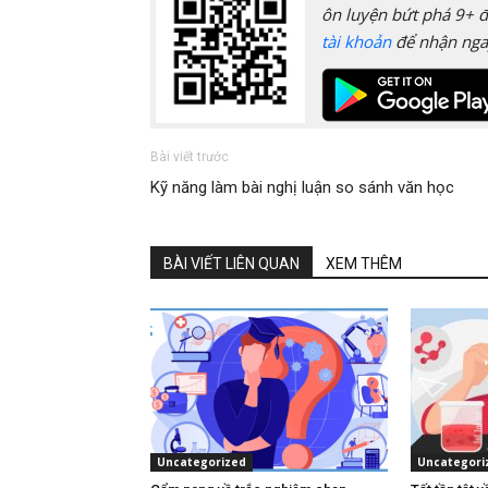
ôn luyện bứt phá 9+ đ
tài khoản
để nhận nga
Bài viết trước
Kỹ năng làm bài nghị luận so sánh văn học
BÀI VIẾT LIÊN QUAN
XEM THÊM
Uncategorized
Uncategori