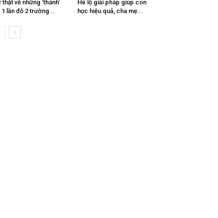
 thật về những ‘thánh’
Hé lộ giải pháp giúp con
i 1 lần đỗ 2 trường...
học hiệu quả, cha mẹ...