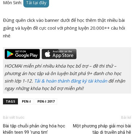
Môn Sinh:
Tải tại đây
Đừng quên click vào banner dưới để học thêm thật nhiều bài
giảng và luyện đề cực cool với phòng luyện 20.000++ câu hỏi
nhé
HOCMAI miễn phí nhiều khóa học bổ trợ – đề thi thử –
phương án học tập và ôn luyện bứt phá 9+ đanh cho học
sinh lớp 1-12.
Tải & hoàn thành đăng ký tài khoản
để nhận
ngay những khóa học bổ trợ miễn phí!
TAGS
PEN-I
PEN-I 2017
Bài viết trước
Bài kế
Bài tập chuỗi phản ứng hóa học
Một phương pháp giải mọi bài
khiến teen 99 ‘rụng tim’
tập di truyền phả hệ