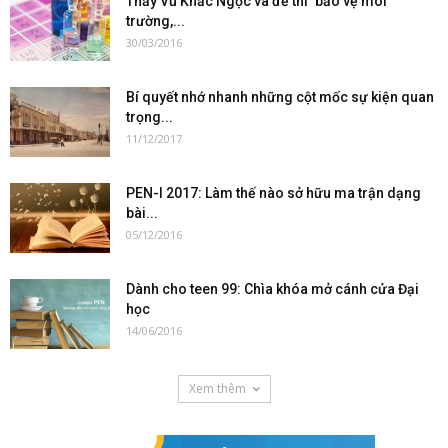
Thầy Vũ Khắc Ngọc và đề thi ‘bảo vệ môi
trường,...
30/03/2016
Bí quyết nhớ nhanh những cột mốc sự kiện quan
trọng...
11/12/2017
PEN-I 2017: Làm thế nào sở hữu ma trận dạng
bài...
05/12/2016
Dành cho teen 99: Chìa khóa mở cánh cửa Đại
học
14/06/2016
Xem thêm