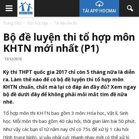
TẢI APP HOCMAI
Trang Chủ
Góc học tập
Tài liệu ôn thi
Bộ đề luyện thi tổ hợp môn
KHTN mới nhất (P1)
13/12/2016
Kỳ thi THPT quốc gia 2017 chỉ còn 5 tháng nữa là diễn
ra. Làm thế nào để có bộ đề luyện thi tổ hợp môn
KHTN chuẩn, chất mà lại có đáp án đầy đủ? Xem ngay
bộ đề dưới đây để không phải mỏi mắt tìm đề nữa
nhé.
Tổ hợp môn thi KHTN bao gồm 3 môn: Hóa học, Vật lí, Sinh
học. Mỗi môn thi bao gồm 40 câu hỏi, thời gian làm bài 50 phút.
Như vậy các bạn sĩ tử năm nay chỉ có 75s để xử lý 1 câu hỏi
(tính trung bình), vì vậy phải cực nhanh nhạy mới có thể xử lý