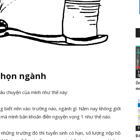
 chọn ngành
T
Q
Ôn
mô
 câu chuyện của mình như thế này:
g biết nên vào trường nào, ngành gì. Năm nay không giới
 mà mình băn khoăn điền nguyện vọng 1 như thế nào.
T
những trường đó thì tuyển sinh có hạn, số lượng nộp hồ
Đá