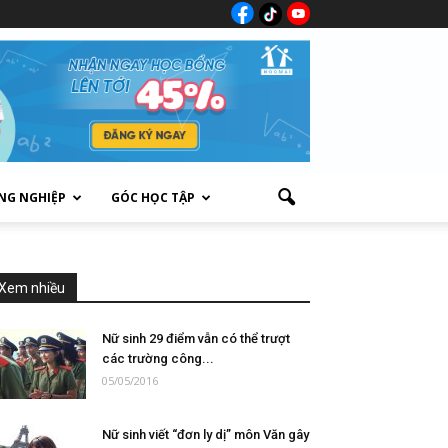
NG NGHIỆP
GÓC HỌC TẬP
Xem nhiều
Nữ sinh 29 điểm vẫn có thể trượt
các trường công...
05/05/2016
Nữ sinh viết “đơn ly dị” môn Văn gây