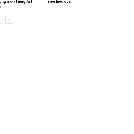
ợng môn Tiếng Anh
siêu hiệu quả
p...