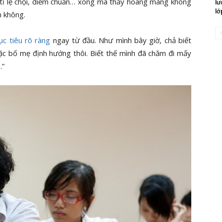
, tỉ lệ chọi, điểm chuẩn… xong mà thấy hoang mang không
lư
lớ
n không.
c tiêu rõ ràng
ngay từ đầu. Như mình bây giờ, chả biết
oặc bố mẹ định hướng thôi. Biết thế mình đã chăm đi mấy
.”