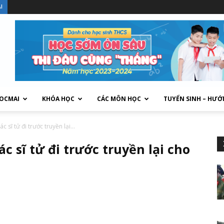
I
HOCMAI
KHÓA HỌC
CÁC MÔN HỌC
TUYỂN SINH – HƯỚ
 sĩ tử đi trước truyền lại...
c sĩ tử đi trước truyền lại cho