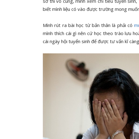
sơ thì vô cùng, mình xem chỉ tiêu tuyển sinh
biết mình liệu có vào được trường mong muố
Mình rút ra bài học từ bản thân là phải có
mụ
mình thích cái gì nên cứ học theo trào lưu h
cái ngày hội tuyển sinh để được tư vấn kĩ càng