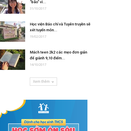
“bão” vì...
31/10/2017
Học viện Báo chí và Tuyên truyền sẽ
xét tuyển môn...
19/02/2017
Mách teen 2k2 các mẹo đơn giản
để giành 9,10 điểm...
14/10/2017
Xem thêm