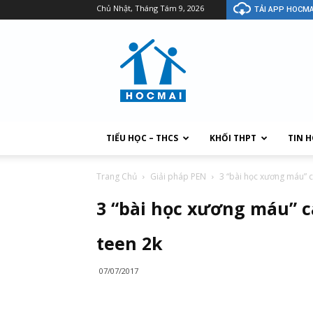
Chủ Nhật, Tháng Tám 9, 2026
TẢI APP HOCMA
TIỂU HỌC – THCS
KHỐI THPT
TIN 
Trang Chủ
Giải pháp PEN
3 “bài học xương máu” các
3 “bài học xương máu” cá
teen 2k
07/07/2017