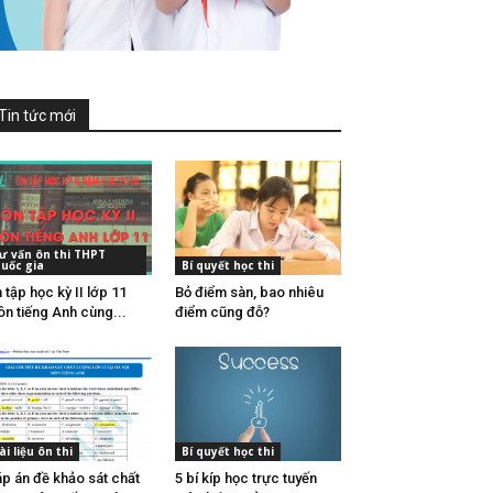
Tin tức mới
ư vấn ôn thi THPT
uốc gia
Bí quyết học thi
 tập học kỳ II lớp 11
Bỏ điểm sàn, bao nhiêu
n tiếng Anh cùng...
điểm cũng đỗ?
ài liệu ôn thi
Bí quyết học thi
p án đề khảo sát chất
5 bí kíp học trực tuyến