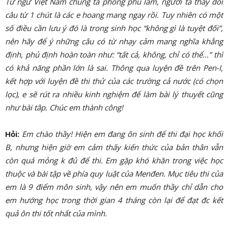
Từ ngữ Việt Nam chúng ta phong phú lắm, người ta thay đổi
câu từ 1 chút là các e hoang mang ngay rồi. Tuy nhiên có một
số điều cần lưu ý đó là trong sinh học “không gì là tuyệt đối”,
nên hãy để ý những câu có từ nhạy cảm mang nghĩa khẳng
định, phủ định hoàn toàn như: “tất cả, không, chỉ có thể…” thì
có khả năng phần lớn là sai. Thông qua luyện đề trên Pen-I,
kết hợp với luyện đề thi thử của các trường cả nước (có chọn
lọc), e sẽ rút ra nhiều kinh nghiệm để làm bài lý thuyết cũng
như bài tâp. Chúc em thành công!
Hỏi:
E
m chào thầy! Hiện em đang ôn sinh để thi đại học khối
B, nhưng hiện giờ em cảm thấy kiến thức của bản thân vẫn
còn quá mỏng k đủ để thi. Em gặp khó khăn trong việc học
thuộc và bài tập về phía quy luật của Menđen. Mục tiêu thi của
em là 9 điểm môn sinh, vậy nên em muốn thầy chỉ dẫn cho
em hướng học trong thời gian 4 tháng còn lại để đạt đc kết
quả ôn thi tốt nhất của mình.