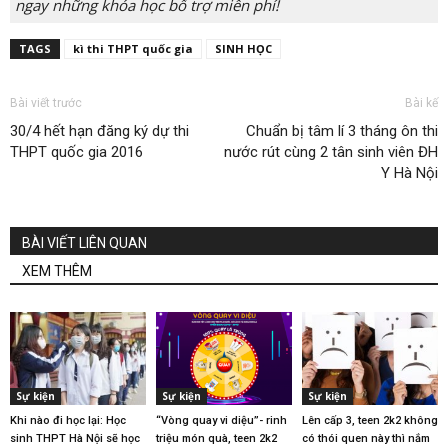
ngay những khóa học bổ trợ miễn phí!
TAGS
kì thi THPT quốc gia
SINH HỌC
Bài viết trước
Bài kế
30/4 hết hạn đăng ký dự thi
Chuẩn bị tâm lí 3 tháng ôn thi
THPT quốc gia 2016
nước rút cùng 2 tân sinh viên ĐH
Y Hà Nội
BÀI VIẾT LIÊN QUAN
XEM THÊM
Sự kiện
Sự kiện
Sự kiện
Khi nào đi học lại: Học
“Vòng quay vi diệu”- rinh
Lên cấp 3, teen 2k2 không
sinh THPT Hà Nội sẽ học
triệu món quà, teen 2k2
có thói quen này thì nắm