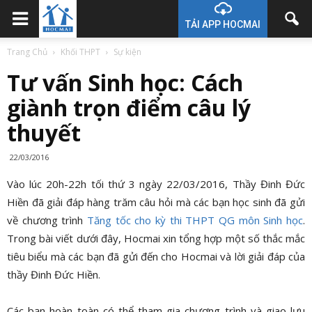
TẢI APP HOCMAI
Trang Chủ
Khối THPT
Sự kiện
Tư vấn Sinh học: Cách
giành trọn điểm câu lý
thuyết
22/03/2016
Vào lúc 20h-22h tối thứ 3 ngày 22/03/2016, Thầy Đinh Đức
Hiền đã giải đáp hàng trăm câu hỏi mà các bạn học sinh đã gửi
về chương trình
Tăng tốc cho kỳ thi THPT QG môn Sinh học
.
Trong bài viết dưới đây, Hocmai xin tổng hợp một số thắc mắc
tiêu biểu mà các bạn đã gửi đến cho Hocmai và lời giải đáp của
thầy Đinh Đức Hiền.
Các bạn hoàn toàn có thể tham gia chương trình và giao lưu