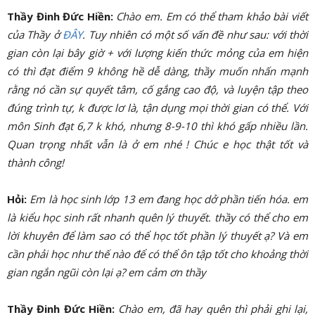
Thầy Đinh Đức Hiền:
Chào em. Em có thể tham khảo bài viết
của Thầy ở
ĐÂY
. Tuy nhiên có một số vấn đề như sau: với thời
gian còn lại bây giờ + với lượng kiến thức mỏng của em hiện
có thì đạt điểm 9 không hề dễ dàng, thầy muốn nhấn mạnh
rằng nó cần sự quyết tâm, cố gắng cao độ, và luyện tập theo
đúng trình tự, k được lơ là, tận dụng mọi thời gian có thể. Với
môn Sinh đạt 6,7 k khó, nhưng 8-9-10 thì khó gấp nhiều lần.
Quan trọng nhất vẫn là ở em nhé ! Chúc e học thật tốt và
thành công!
Hỏi:
Em là học sinh lớp 13 em đang học dở phần tiến hóa. em
là kiểu học sinh rất nhanh quên lý thuyết. thầy có thể cho em
lời khuyên để làm sao có thể học tốt phần lý thuyết ạ? Và em
cần phải học như thế nào để có thể ôn tập tốt cho khoảng thời
gian ngắn ngũi còn lại ạ? em cảm ơn thầy
Thầy Đinh Đức Hiền:
Chào em, đã hay quên thì phải ghi lại,