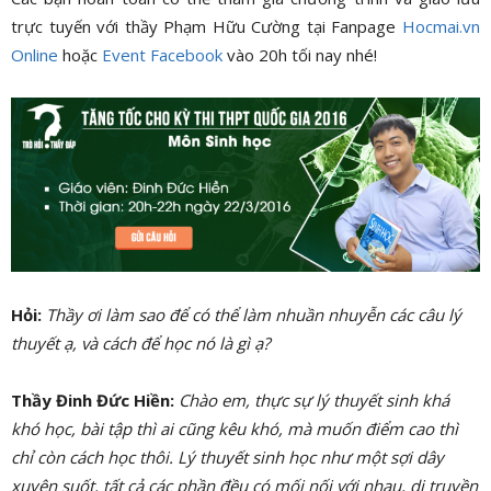
trực tuyến với thầy Phạm Hữu Cường tại Fanpage
Hocmai.vn
Online
hoặc
Event Facebook
vào 20h tối nay nhé!
Hỏi:
Thầy ơi làm sao để có thể làm nhuần nhuyễn các câu lý
thuyết ạ, và cách để học nó là gì ạ?
Thầy Đinh Đức Hiền:
Chào em, thực sự lý thuyết sinh khá
khó học, bài tập thì ai cũng kêu khó, mà muốn điểm cao thì
chỉ còn cách học thôi. Lý thuyết sinh học như một sợi dây
xuyên suốt, tất cả các phần đều có mối nối với nhau, di truyền