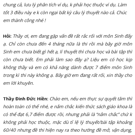
chung cả, lưu lý phân tích ví dụ, k phải học thuộc ví dụ. Làm
tốt 3 điều này e k còn ngại bất kỳ câu lý thuyết nào cả. Chúc
em thành công nhé !
Hỏi:
Thầy ơi, em đang gặp vấn đề rất rắc rối với môn Sinh đấy
ạ. Chỉ còn chưa đến 4 tháng nữa là thi rồi mà bây giờ môn
Sinh em chưa biết gì hết ạ, lí thuyết thì chưa học và bài tập thì
còn chưa biết. Em phải làm sao đây ạ? Liệu em có học kịp
không thầy và em có khả năng dành được 7 điểm môn Sinh
trong kì thi này không ạ. Bây giờ em đang rất rối, xin thầy cho
em lời khuyên.
Thầy Đinh Đức Hiền:
Chào em, nếu em thực sự quyết tâm thì
hoàn toàn có thể nhé, e nắm chắc kiến thức sách giáo khoa là
có thể đạt 6,7 điểm được rồi, nhưng phải là “nắm chắc” chứ k
không phải học thuộc, mặc dù tỉ lệ lý thuyết/bài tập khoảng
60/40 nhưng đề thi hiện nay ra theo hướng đề mở, vận dụng,