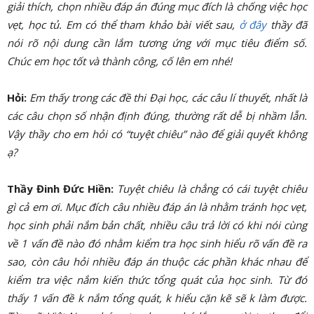
giải thích, chọn nhiều đáp án đúng mục đích là chống việc học
vẹt, học tủ. Em có thể tham khảo bài viết sau,
ở đây
thầy đã
nói rõ nội dung cần lắm tương ứng với mục tiêu điểm số.
Chúc em học tốt và thành công, cố lên em nhé!
Hỏi:
Em thấy trong các đề thi Đại học, các câu lí thuyết, nhất là
các câu chọn số nhận định đúng, thường rất dễ bị nhầm lẫn.
Vậy thầy cho em hỏi có “tuyệt chiêu” nào để giải quyết không
ạ?
Thầy Đinh Đức Hiền:
Tuyệt chiêu là chẳng có cái tuyệt chiêu
gì cả em ơi. Mục đích câu nhiều đáp án là nhằm tránh học vẹt,
học sinh phải nắm bản chất, nhiều câu trả lời có khi nói cùng
về 1 vấn đề nào đó nhằm kiểm tra học sinh hiểu rõ vấn đề ra
sao, còn câu hỏi nhiều đáp án thuộc các phần khác nhau để
kiểm tra việc nắm kiến thức tổng quát của học sinh. Từ đó
thấy 1 vấn đề k nắm tổng quát, k hiểu cặn kẽ sẽ k làm được.