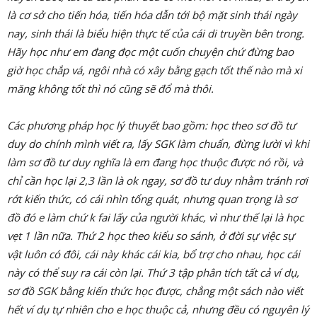
là cơ sở cho tiến hóa, tiến hóa dẫn tới bộ mặt sinh thái ngày
nay, sinh thái là biểu hiện thực tế của cái di truyền bên trong.
Hãy học như em đang đọc một cuốn chuyện chứ đừng bao
giờ học chắp vá, ngôi nhà có xây bằng gạch tốt thế nào mà xi
măng không tốt thì nó cũng sẽ đổ mà thôi.
Các phương pháp học lý thuyết bao gồm: học theo sơ đồ tư
duy do chính mình viết ra, lấy SGK làm chuẩn, đừng lười vì khi
làm sơ đồ tư duy nghĩa là em đang học thuộc được nó rồi, và
chỉ cần học lại 2,3 lần là ok ngay, sơ đồ tư duy nhằm tránh rơi
rớt kiến thức, có cái nhìn tổng quát, nhưng quan trọng là sơ
đồ đó e làm chứ k fai lấy của người khác, vì như thế lại là học
vẹt 1 lần nữa. Thứ 2 học theo kiểu so sánh, ở đời sự việc sự
vật luôn có đôi, cái này khác cái kia, bổ trợ cho nhau, học cái
này có thể suy ra cái còn lại. Thứ 3 tập phân tích tất cả ví dụ,
sơ đồ SGK bằng kiến thức học được, chẳng một sách nào viết
hết ví dụ tự nhiên cho e học thuộc cả, nhưng đều có nguyên lý