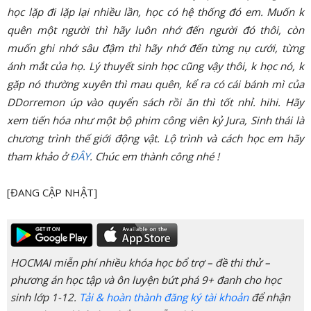
học lặp đi lặp lại nhiều lần, học có hệ thống đó em. Muốn k
quên một người thì hãy luôn nhớ đến người đó thôi, còn
muốn ghi nhớ sâu đậm thì hãy nhớ đến từng nụ cưới, từng
ánh mắt của họ. Lý thuyết sinh học cũng vậy thôi, k học nó, k
gặp nó thường xuyên thì mau quên, kể ra có cái bánh mì của
DDorremon úp vào quyển sách rồi ăn thì tốt nhỉ. hihi. Hãy
xem tiến hóa như một bộ phim công viên kỷ Jura, Sinh thái là
chương trình thế giới động vật. Lộ trình và cách học em hãy
tham khảo ở
ĐÂY
. Chúc em thành công nhé !
[ĐANG CẬP NHẬT]
HOCMAI miễn phí nhiều khóa học bổ trợ – đề thi thử –
phương án học tập và ôn luyện bứt phá 9+ đanh cho học
sinh lớp 1-12.
Tải & hoàn thành đăng ký tài khoản
để nhận