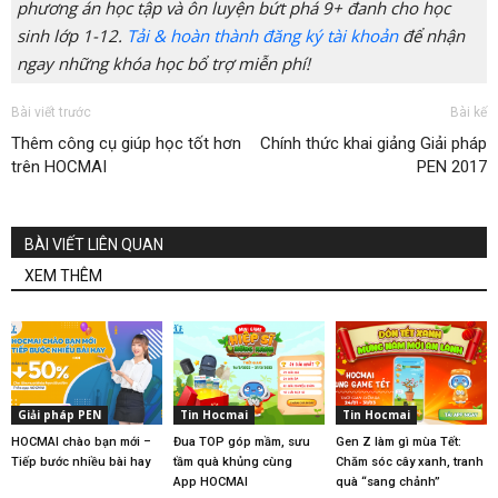
phương án học tập và ôn luyện bứt phá 9+ đanh cho học
sinh lớp 1-12.
Tải & hoàn thành đăng ký tài khoản
để nhận
ngay những khóa học bổ trợ miễn phí!
Bài viết trước
Bài kế
Thêm công cụ giúp học tốt hơn
Chính thức khai giảng Giải pháp
trên HOCMAI
PEN 2017
BÀI VIẾT LIÊN QUAN
XEM THÊM
Giải pháp PEN
Tin Hocmai
Tin Hocmai
HOCMAI chào bạn mới –
Đua TOP góp mầm, sưu
Gen Z làm gì mùa Tết:
Tiếp bước nhiều bài hay
tầm quà khủng cùng
Chăm sóc cây xanh, tranh
App HOCMAI
quà “sang chảnh”