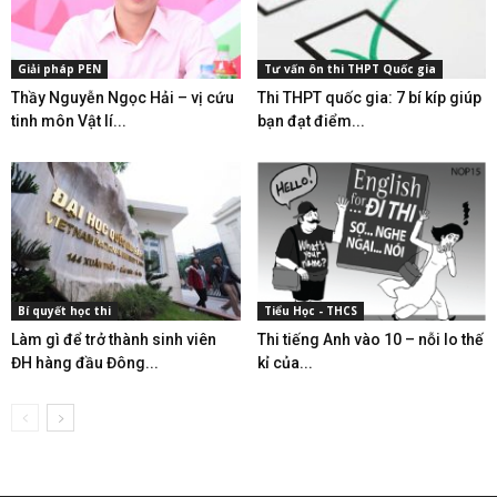
Giải pháp PEN
Tư vấn ôn thi THPT Quốc gia
Thầy Nguyễn Ngọc Hải – vị cứu
Thi THPT quốc gia: 7 bí kíp giúp
tinh môn Vật lí...
bạn đạt điểm...
Bí quyết học thi
Tiểu Học - THCS
Làm gì để trở thành sinh viên
Thi tiếng Anh vào 10 – nỗi lo thế
ĐH hàng đầu Đông...
kỉ của...