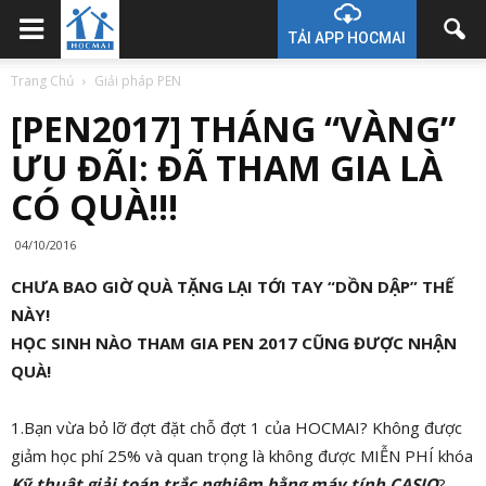
TẢI APP HOCMAI
Trang Chủ
Giải pháp PEN
[PEN2017] THÁNG “VÀNG”
ƯU ĐÃI: ĐÃ THAM GIA LÀ
CÓ QUÀ!!!
04/10/2016
CHƯA BAO GIỜ QUÀ TẶNG LẠI TỚI TAY “DỒN DẬP” THẾ
NÀY!
HỌC SINH NÀO THAM GIA PEN 2017 CŨNG ĐƯỢC NHẬN
QUÀ!
1.Bạn vừa bỏ lỡ đợt đặt chỗ đợt 1 của HOCMAI? Không được
giảm học phí 25% và quan trọng là không được MIỄN PHÍ khóa
Kỹ thuật giải toán trắc nghiệm bằng máy tính CASIO
?