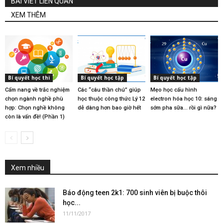
BÀI VIẾT LIÊN QUAN
XEM THÊM
Bí quyết học thi
Bí quyết học tập
Bí quyết học tập
Cẩm nang về trắc nghiệm
Các “câu thần chú” giúp
Mẹo học cấu hình
chọn ngành nghề phù
học thuộc công thức Lý 12
electron hóa học 10: sáng
hợp: Chọn nghề không
dễ dàng hơn bao giờ hết
sớm pha sữa… rồi gì nữa?
còn là vấn đề! (Phần 1)
Xem nhiều
Báo động teen 2k1: 700 sinh viên bị buộc thôi
học...
11/11/2017