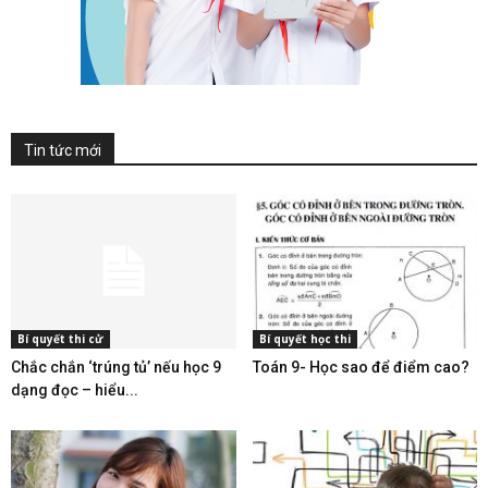
Tin tức mới
Bí quyết thi cử
Bí quyết học thi
Chắc chắn ‘trúng tủ’ nếu học 9
Toán 9- Học sao để điểm cao?
dạng đọc – hiểu...