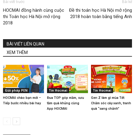
Bài viết trước
Bài kế
HOCMAI đồng hành cùng cuộc
Đề thi toán học Hà Nội mở rộng
thi Toán học Hà Nội mở rộng
2018 hoàn toàn bằng tiếng Anh
2018
BÀI VIẾT LIÊN QUAN
XEM THÊM
Giải pháp PEN
Tin Hocmai
Tin Hocmai
HOCMAI chào bạn mới –
Đua TOP góp mầm, sưu
Gen Z làm gì mùa Tết:
Tiếp bước nhiều bài hay
tầm quà khủng cùng
Chăm sóc cây xanh, tranh
App HOCMAI
quà “sang chảnh”