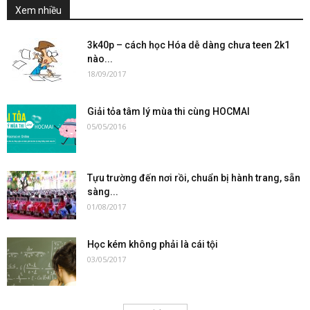
Xem nhiều
3k40p – cách học Hóa dễ dàng chưa teen 2k1
nào...
18/09/2017
Giải tỏa tâm lý mùa thi cùng HOCMAI
05/05/2016
Tựu trường đến nơi rồi, chuẩn bị hành trang, sẵn
sàng...
01/08/2017
Học kém không phải là cái tội
03/05/2017