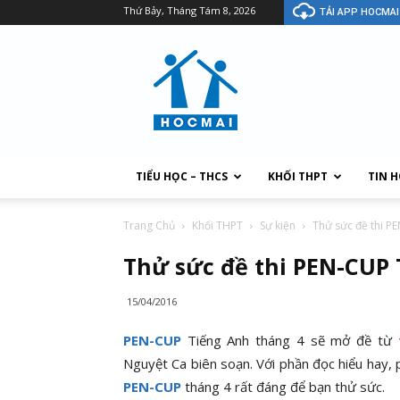
Thứ Bảy, Tháng Tám 8, 2026
TẢI APP HOCMAI
TIỂU HỌC – THCS
KHỐI THPT
TIN 
Trang Chủ
Khối THPT
Sự kiện
Thử sức đề thi P
Thử sức đề thi PEN-CUP 
15/04/2016
PEN-CUP
Tiếng Anh tháng 4 sẽ mở đề từ
Nguyệt Ca biên soạn. Với phần đọc hiểu hay, p
PEN-CUP
tháng 4 rất đáng để bạn thử sức.