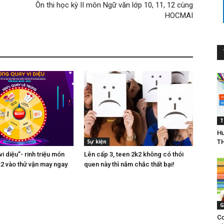
Ôn thi học kỳ II môn Ngữ văn lớp 10, 11, 12 cùng
HOCMAI
T
Hư
Sự kiện
TH
i diệu”- rinh triệu món
Lên cấp 3, teen 2k2 không có thói
k2 vào thử vận may ngay
quen này thì nắm chắc thất bại!
G
Cơ