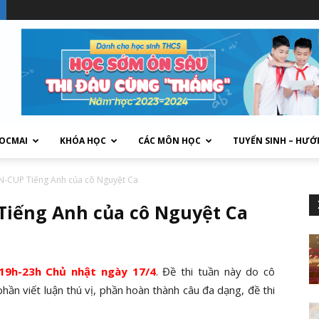
HOCMAI
KHÓA HỌC
CÁC MÔN HỌC
TUYỂN SINH – HƯỚ
EN-CUP Tiếng Anh của cô Nguyệt Ca
Tiếng Anh của cô Nguyệt Ca
19h-23h Chủ nhật ngày 17/4
. Đề thi tuần này do cô
hần viết luận thú vị, phần hoàn thành câu đa dạng, đề thi