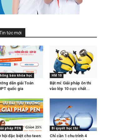
Tin tức mới
hông báo khóa học
HM 10
ớng dẫn giải Toán
Bật mí: Giải pháp ôn thi
PT quốc gia
vào lớp 10 cực chất...
iải pháp PEN
Bí quyết học thi
 hội đặc biệt cho teen:
Chỉ cần 1 chu trình 4