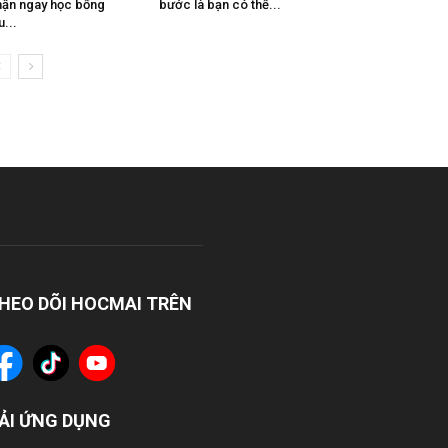
ận ngay học bổng
bước là bạn có thể...
u...
HEO DÕI HOCMAI TRÊN
ẢI ỨNG DỤNG