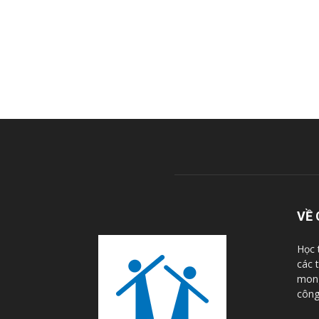
VỀ 
Học 
các 
mong
công