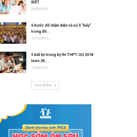
BIẾT
28/03/2018
6 bước để nhận diện và xử lí “bẫy”
trong đề...
12/12/2016
5 bất lợi trong kỳ thi THPT QG 2018
teen 2K...
13/08/2017
Xem thêm