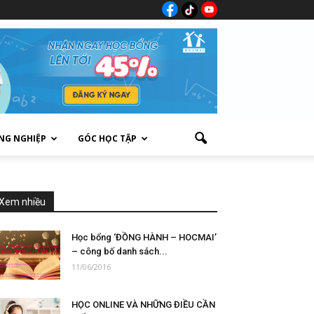
NG NGHIỆP
GÓC HỌC TẬP
Xem nhiều
Học bổng ‘ĐỒNG HÀNH – HOCMAI’
– công bố danh sách...
11/06/2016
HỌC ONLINE VÀ NHỮNG ĐIỀU CẦN