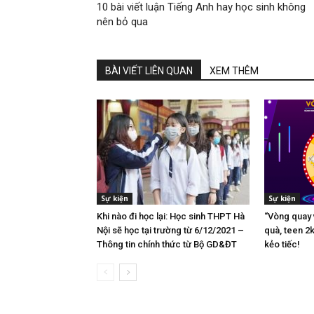
10 bài viết luận Tiếng Anh hay học sinh không
nên bỏ qua
BÀI VIẾT LIÊN QUAN
XEM THÊM
Sự kiện
Sự kiện
Khi nào đi học lại: Học sinh THPT Hà
“Vòng quay v
Nội sẽ học tại trường từ 6/12/2021 –
quà, teen 2
Thông tin chính thức từ Bộ GD&ĐT
kẻo tiếc!