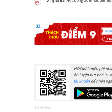
01 giải ba
: Học bổng 50% học phí một
HOCMAI miễn phí nhiều
ôn luyện bứt phá 9+ đ
tài khoản
để nhận nga
Bài viết trước