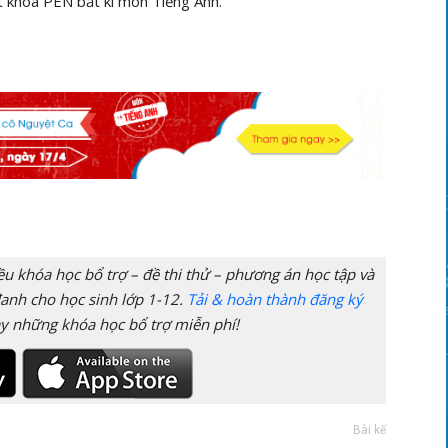
 khóa PEN bất kì môn Tiếng Anh.
 khóa học bổ trợ – đề thi thử – phương án học tập và
anh cho học sinh lớp 1-12.
Tải & hoàn thành đăng ký
y những khóa học bổ trợ miễn phí!
Bài kế