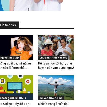
Tin tức mới
í quyết học tập
Chương trình Học tốt
ững soái ca, mỹ nữ xứ
Để teen học tốt hơn, phụ
n nào là “con nhà...
huynh cần vào cuộc ngay!
ncategorized
Tư vấn tuyển sinh
c Online: Hãy để con
6 hành trang khiến đại