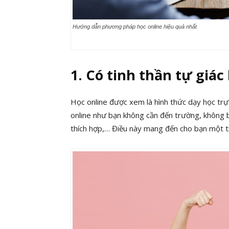
Hướng dẫn phương pháp học online hiệu quả nhất
1. Có tinh thần tự giá
Học online được xem là hình thức dạy học trực t
online như bạn không cần đến trường, không bị
thích hợp,… Điều này mang đến cho bạn một tin