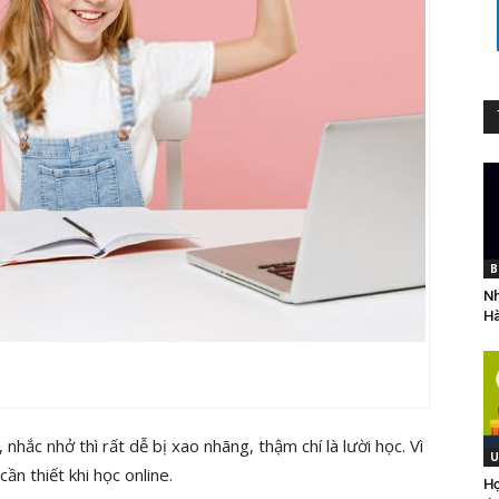
B
Nh
Hà
ắc nhở thì rất dễ bị xao nhãng, thậm chí là lười học. Vì
U
cần thiết khi học online.
Họ