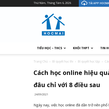
Thứ Năm, Tháng Tám 6, 2026
TẢI APP HOCMA
TIỂU HỌC – THCS
KHỐI THPT
TIN 
Trang Chủ
Bí quyết học thi
Bí quyết học tập
Các
Cách học online hiệu quả
đâu chỉ với 8 điều sau
24/09/2021
Ngày nay, việc học online đã dần trở nên phổ 