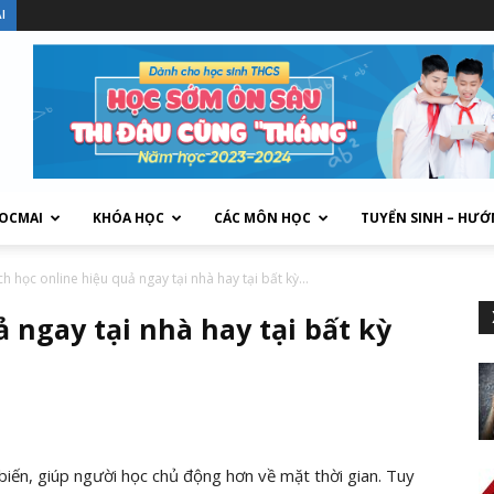
I
HOCMAI
KHÓA HỌC
CÁC MÔN HỌC
TUYỂN SINH – HƯỚ
h học online hiệu quả ngay tại nhà hay tại bất kỳ...
 ngay tại nhà hay tại bất kỳ
biến, giúp người học chủ động hơn về mặt thời gian. Tuy