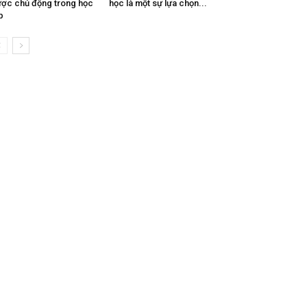
ợc chủ động trong học
học là một sự lựa chọn...
p