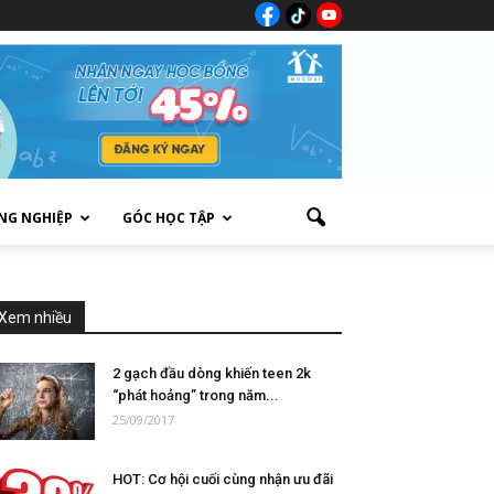
NG NGHIỆP
GÓC HỌC TẬP
Xem nhiều
2 gạch đầu dòng khiến teen 2k
“phát hoảng” trong năm...
25/09/2017
HOT: Cơ hội cuối cùng nhận ưu đãi