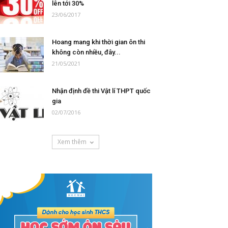
lên tới 30%
23/06/2017
Hoang mang khi thời gian ôn thi
không còn nhiều, đây...
21/05/2021
Nhận định đề thi Vật lí THPT quốc
gia
02/07/2016
Xem thêm