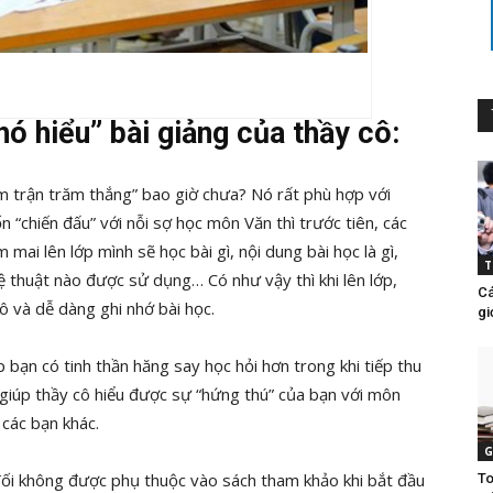
hó hiểu” bài giảng của thầy cô:
ăm trận trăm thắng” bao giờ chưa? Nó rất phù hợp với
“chiến đấu” với nỗi sợ học môn Văn thì trước tiên, các
 mai lên lớp mình sẽ học bài gì, nội dung bài học là gì,
T
ệ thuật nào được sử dụng… Có như vậy thì khi lên lớp,
Cá
cô và dễ dàng ghi nhớ bài học.
gi
p bạn có tinh thần hăng say học hỏi hơn trong khi tiếp thu
 giúp thầy cô hiểu được sự “hứng thú” của bạn với môn
 các bạn khác.
G
đối không được phụ thuộc vào sách tham khảo khi bắt đầu
To