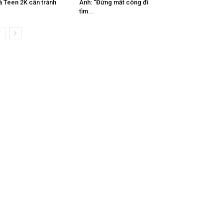
 Teen 2K cần tránh
Anh: “Đừng mất công đi
tìm...