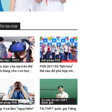
Tin tức mới
iểu Học - THCS
Giải pháp PEN
c bậc cha mẹ trên thế
PEN 2017 đã “tiến hóa”
ới đang cho con học...
thế nào để phù hợp với...
Tư vấn ôn thi THPT
iải pháp PEN
Quốc gia
p 4 sai lầm “nguy hiểm”
Thi THPT quốc gia Tiếng