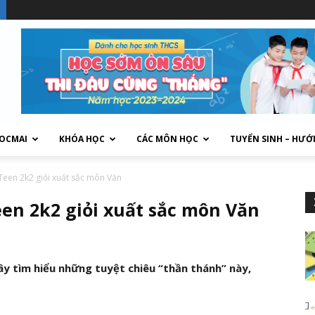
HOCMAI
KHÓA HỌC
CÁC MÔN HỌC
TUYỂN SINH – HƯỚ
Teen 2k2 giỏi xuất sắc môn Văn
een 2k2 giỏi xuất sắc môn Văn
ây tìm hiểu những tuyệt chiêu “thần thánh” này,