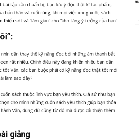
mà
bài tập cần chuẩn bị, bạn lưu ý đọc thật kĩ tác phẩm,
 bản thân và cuối cùng, khi mọi việc xong xuôi, sách
 thiếu sót và “làm giàu” cho “kho tàng ý tưởng của bạn”.
ôi”:
, nhìn dần thay thế kỹ năng đọc bởi những âm thanh bắt
teen rất nhiều.
Chính điều này đang khiến nhiều bạn dần
 tốt Văn, các bạn buộc phải có kỹ năng đọc thật tốt mới
hải làm sao đây?
cuốn sách thuộc lĩnh vực bạn yêu thích. Giả sử như bạn
y chọn cho mình những cuốn sách yêu thích giúp bạn thỏa
ối hành Văn, dùng dừ cũng từ đó mà được cải thiện thêm
ài giảng