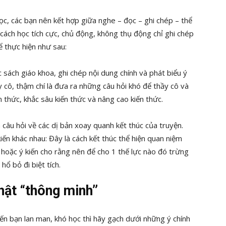
ọc, các bạn nên kết hợp giữa nghe – đọc – ghi chép – thể
 cách học tích cực, chủ động, không thụ động chỉ ghi chép
hể thực hiện như sau:
c sách giáo khoa, ghi chép nội dung chính và phát biểu ý
ầy cô, thậm chí là đưa ra những câu hỏi khó để thầy cô và
 thức, khắc sâu kiến thức và nâng cao kiến thức.
 câu hỏi về các dị bản xoay quanh kết thúc của truyện.
iến khác nhau: Đây là cách kết thúc thể hiện quan niệm
, hoặc ý kiến cho rằng nên để cho 1 thế lực nào đó trừng
ổ bỏ đi biệt tích.
hật “thông minh”
ến bạn lan man, khó học thì hãy gạch dưới những ý chính