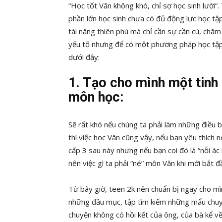
“Học tốt Văn không khó, chỉ sợ học sinh lười”.
phần lớn học sinh chưa có đủ động lực học tậ
tài năng thiên phú mà chỉ cần sự cần cù, chăm c
yếu tố nhưng để có một phương pháp học tập
dưới đây:
1. Tạo cho mình một tinh 
môn học:
Sẽ rất khó nếu chúng ta phải làm những điều 
thì việc học Văn cũng vậy, nếu bạn yêu thích
cấp 3 sau này nhưng nếu bạn coi đó là “nỗi ác
nên việc gì ta phải “né” môn Văn khi mới bắt 
Từ bây giờ, teen 2k nên chuẩn bị ngay cho m
những đầu mục, tập tìm kiếm những mẩu chuy
chuyện không có hồi kết của ông, của bà kể về