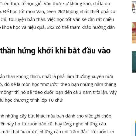
 Trên thực tế học giỏi Văn thực sự không khó, chỉ là do
p. Để học tốt môn Văn, teen 2k2 không nhất thiết phải có
hỉ, tôi luyện bản thân. Việc học tốt Văn sẽ cần rất nhiều
 khoa học và hiệu quả, 2k2 có thể tham khảo hướng dẫn
thần hứng khởi khi bắt đầu vào
bản thân không thích, nhất là phải làm thường xuyên nữa
 nó, đó sẽ là môn học “mơ ước” theo bạn những năm tháng
 mộng” thì nó sẽ “đeo đuổi” bạn đến cả 3 năm trời lận. Vậy
đầu học chương trình lớp 10 chứ!
ình những cây bút khác màu bạn dành cho việc ghi chép
ện hay ho từ cuốn báo cũ, hay lắng nghe những câu
 một thời “xa xưa”, những câu nói “tâm đắc” từ cuốn lịch