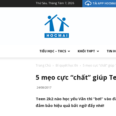
Thứ Sáu, Tháng Tám 7, 2026
TẢI APP HOCMAI
TIỂU HỌC – THCS
KHỐI THPT
TIN 
Trang Chủ
Bí quyết học thi
5 mẹo cực “chất” giúp 
5 mẹo cực “chất” giúp T
24/08/2017
Teen 2k2 nào học yếu Văn thì “bơi” vào đ
đảm bảo hiệu quả bất ngờ đấy nhé!