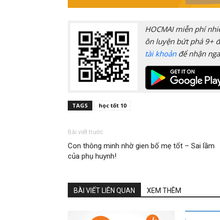
HOCMAI miễn phí nhiều
ôn luyện bứt phá 9+ đ
tài khoản
để nhận nga
TAGS
học tốt 10
Bài viết trước
Con thông minh nhờ gien bố mẹ tốt – Sai lầm
của phụ huynh!
BÀI VIẾT LIÊN QUAN
XEM THÊM