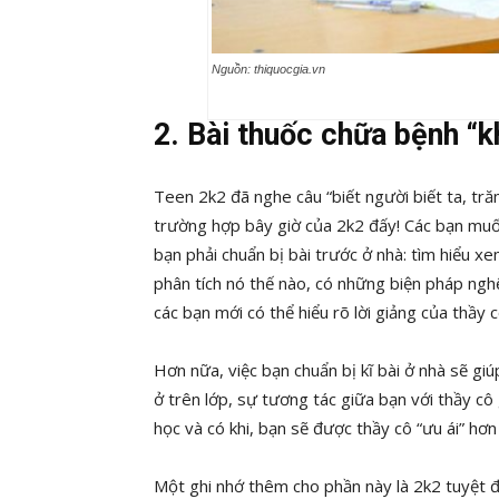
Nguồn: thiquocgia.vn
2. Bài thuốc chữa bệnh “k
Teen 2k2 đã nghe câu “biết người biết ta, tr
trường hợp bây giờ của 2k2 đấy! Các bạn muốn 
bạn phải
chuẩn bị bài trước ở nhà: tìm hiểu xem
phân tích nó thế nào, có những biện pháp ngh
các bạn mới có thể hiểu rõ lời giảng của thầy 
Hơn nữa, việc bạn chuẩn bị kĩ bài ở nhà sẽ giú
ở trên lớp, sự tương tác giữa bạn với thầy cô
học và có khi, bạn sẽ được thầy cô “ưu ái” hơn
Một ghi nhớ thêm cho phần này là 2k2 tuyệt 