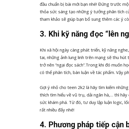
đầu chuẩn bị bài mới bạn nhé! Đứng trước một 
thỏa sức sáng tạo những ý tưởng phân tích của
tham khảo sẽ giúp bạn bổ sung thêm các ý còn
3. Khi kỹ năng đọc “lên ng
Khi xã hội ngày càng phát triển, kỹ năng nghe
tai, những ảnh lung linh trên mạng sẽ thu hút 
trở nên “ngại đọc sách”.Trong khi đó muốn học
có thể phân tích, bàn luận về tác phẩm. Vậy p
Gợi ý nhỏ cho teen 2k2 là hãy tìm kiếm những 
thích tìm hiểu
về vũ trụ, dải ngân hà,… thì hã
sức khám phá. Từ đó, tư duy lập luận logic, l
rất nhiều đấy nhé!
4. Phương pháp tiếp cận b