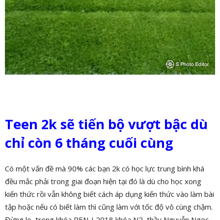
Teen 2k sẽ tiến bộ vượt bậc dù
chỉ còn 6 tháng cuối cùng
Có một vấn đề mà 90% các bạn 2k có học lực trung bình khá
đều mắc phải trong giai đoạn hiện tại đó là dù cho học xong
kiến thức rồi vẫn không biết cách áp dụng kiến thức vào làm bài
tập hoặc nếu có biết làm thì cũng làm với tốc độ vô cùng chậm.
Đừng lo, trong khóa PEN-I 2018 khóa N2, thầy Nguyễn Ngọc