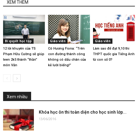
XEM THÊM
Bí quyết học tập
Giáo viên
Giáo viên
12 lời khuyên của TS
Cô Hương Fiona: “Trên
Làm sao để đạt 9,10 thi
Phạm Hữu Cường sẽ giúp
con đường thành công
THPT quốc gia Tiếng Anh
teen 2k5 thành “thần”
không có dấu chân của
từ con số 0?
môn Văn
kẻ lười biếng!”
Xem nhiều
Khóa học ôn thi toàn diện cho học sinh lớp...
13/06/2016