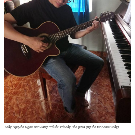
Thầy Nguyễn Ngọc Anh đang “trổ tài” với cây đàn guita (nguồn facebook thầy)