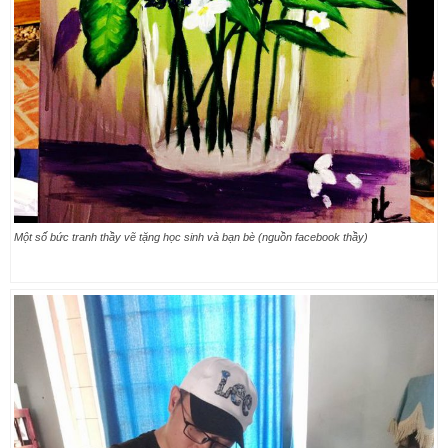
Một số bức tranh thầy vẽ tặng học sinh và bạn bè (nguồn facebook thầy)