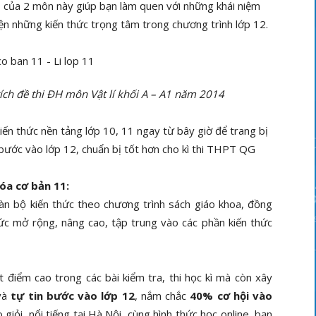
11 của 2 môn này giúp bạn làm quen với những khái niệm
uyện những kiến thức trọng tâm trong chương trình lớp 12.
rích đề thi ĐH môn Vật lí khối A – A1 năm 2014
kiến thức nền tảng lớp 10, 11 ngay từ bây giờ để trang bị
bước vào lớp 12, chuẩn bị tốt hơn cho kì thi THPT QG
óa cơ bản 11:
n bộ kiến thức theo chương trình sách giáo khoa, đồng
hức mở rộng, nâng cao, tập trung vào các phần kiến thức
t điểm cao trong các bài kiểm tra, thi học kì mà còn xây
 và
tự tin bước vào lớp 12
, nắm chắc
40% cơ hội vào
 giỏi, nổi tiếng tại Hà Nội, cùng hình thức học online, bạn