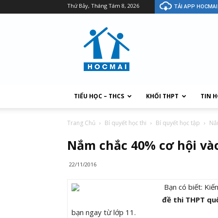
Thứ Bảy, Tháng Tám 8, 2026
TẢI APP HOCMAI
TIỂU HỌC – THCS
KHỐI THPT
TIN 
Trang Chủ
Bí quyết học thi
Bí quyết học tập
Nắm
Nắm chắc 40% cơ hội vào
22/11/2016
Bạn có biết: Kiế
đề thi THPT qu
bạn ngay từ lớp 11.