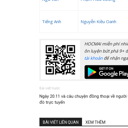
Tiếng Anh
Nguyễn Kiều Oanh
HOCMAI miễn phí nhiều
ôn luyện bứt phá 9+ đ
tài khoản
để nhận nga
Bài viết trước
Ngày 20.11 và câu chuyện đồng thoại về người l
đò trực tuyến
BÀI VIẾT LIÊN QUAN
XEM THÊM