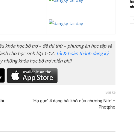
họ
nh
 khóa học bổ trợ – đề thi thử – phương án học tập và
anh cho học sinh lớp 1-12.
Tải & hoàn thành đăng ký
y những khóa học bổ trợ miễn phí!
Bài kế
ái
‘Hạ gục’ 4 dạng bài khó của chương Nitơ –
Photpho