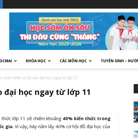
HOCMAI
KHÓA HỌC
CÁC MÔN HỌC
TUYỂN SINH – HƯỚ
 chắc 40% cơ hội vào đại học ngay từ lớp 11
 đại học ngay từ lớp 11
n thức lớp 11 sẽ chiếm khoảng
40% kiến thức trong
ốc gia
.
Vì vậy
,
hãy nắm lấy 40% cơ hội đỗ đại học của