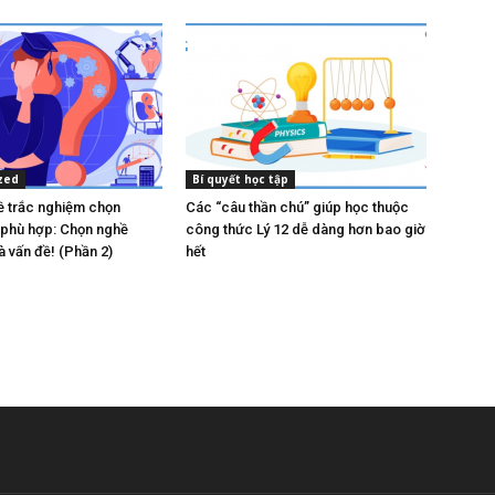
zed
Bí quyết học tập
 trắc nghiệm chọn
Các “câu thần chú” giúp học thuộc
phù hợp: Chọn nghề
công thức Lý 12 dễ dàng hơn bao giờ
à vấn đề! (Phần 2)
hết