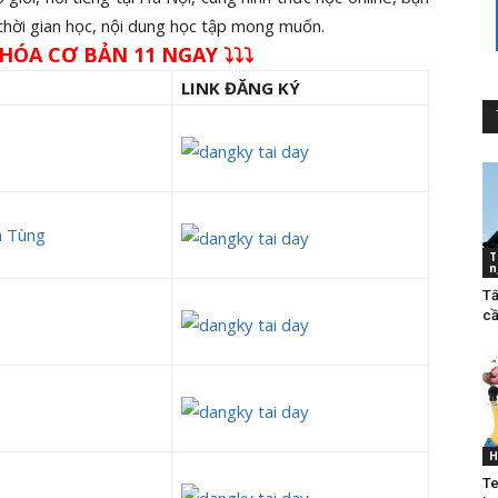
 thời gian học, nội dung học tập mong muốn.
HÓA CƠ BẢN 11 NGAY ⤵⤵⤵
LINK ĐĂNG KÝ
 Tùng
T
n
Tấ
cầ
H
Te