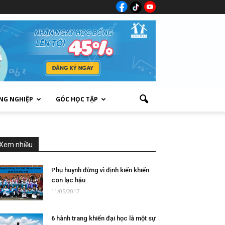
NG NGHIỆP
GÓC HỌC TẬP
Xem nhiều
Phụ huynh đừng vì định kiến khiến
con lạc hậu
11/05/2017
6 hành trang khiến đại học là một sự