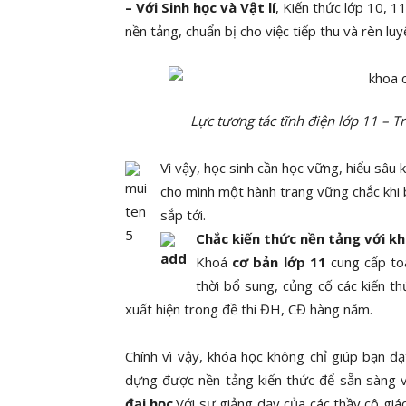
– Với Sinh học và Vật lí
, Kiến thức lớp 10, 
nền tảng, chuẩn bị cho việc tiếp thu và rèn l
Lực tương tác tĩnh điện lớp 11 – T
Vì vậy, học sinh cần học vững, hiểu sâu 
cho mình một hành trang vững chắc khi 
sắp tới.
Chắc kiến thức nền tảng với kh
Khoá
cơ bản lớp 11
cung cấp toà
thời bổ sung, củng cố các kiến t
xuất hiện trong đề thi ĐH, CĐ hàng năm.
Chính vì vậy, khóa học không chỉ giúp bạn đạ
dựng được nền tảng kiến thức để sẵn sàng
đại học
.Với sự giảng dạy của các thầy cô giáo