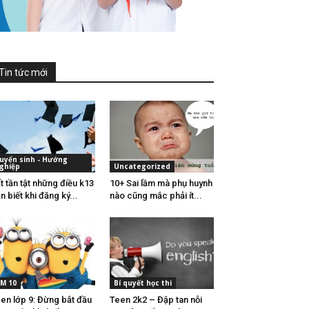
Tin tức mới
uyển sinh - Hướng
ghiệp
Uncategorized
t tần tật những điều k13
10+ Sai lầm mà phụ huynh
n biết khi đăng ký...
nào cũng mắc phải ít...
M 10
Bí quyết học thi
en lớp 9: Đừng bắt đầu
Teen 2k2 – Đập tan nỗi