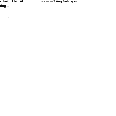
c trước khi biết
sợ môn Tiếng Anh ngay...
ững...