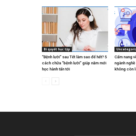
Bí quyết học tập
Uncategori
“Bệnh lười” sau Tết làm sao để hết? 5
Cẩm nang về
cách chữa “bệnh lười” giúp năm mới
ngành nghề 
học hành tấn tới
không còn l