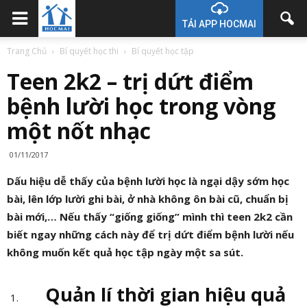
TẢI APP HOCMAI
Trang Chủ
Bí quyết học thi
Bí quyết học tập
Teen 2k2 – trị dứt điểm
bệnh lười học trong vòng
một nốt nhạc
01/11/2017
Dấu hiệu
dễ thấy
của bệnh lười học là ngại dậy sớm học
bài, lên lớp lười ghi bài, ở nhà không ôn bài cũ, chuẩn bị
bài mới,…
Nếu thấy “giống giống” mình
thì teen 2k2 cần
biết
ngay
những cách này để trị dứt điểm
bệnh lười
nếu
không muốn kết quả học tập ngày một sa sút.
Quản lí thời gian hiệu quả