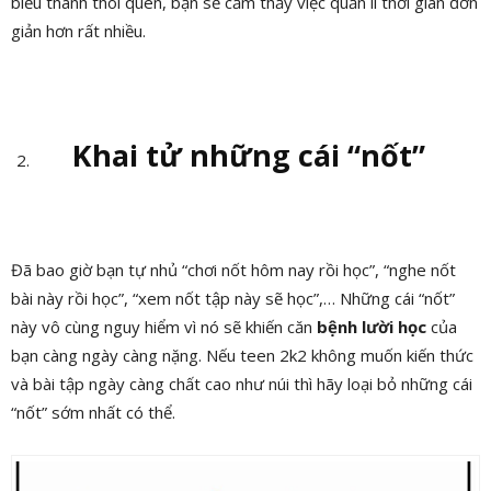
biểu thành thói quen, bạn sẽ cảm thấy
việc
quản lí thời gian đơn
giản hơn
rất nhiều
.
Khai tử những cái “nốt”
Đã bao giờ bạn tự nhủ “chơi nốt hôm nay rồi học”, “nghe nốt
bài này rồi học”, “xem nốt tập này sẽ học”,… Những cái “nốt”
này vô cùng nguy hiểm vì nó sẽ khiến căn
bệnh lười học
của
bạn càng ngày càng nặng. Nếu teen 2k2 không muốn kiến thức
và bài tập ngày càng chất cao như núi thì hãy loại bỏ những cái
“nốt” sớm nhất có thể.