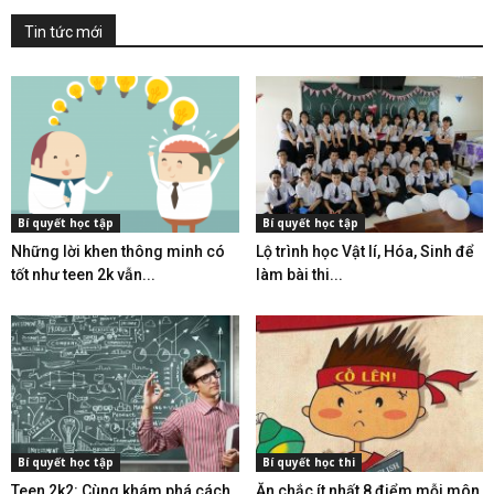
Tin tức mới
Bí quyết học tập
Bí quyết học tập
Những lời khen thông minh có
Lộ trình học Vật lí, Hóa, Sinh để
tốt như teen 2k vẫn...
làm bài thi...
Bí quyết học tập
Bí quyết học thi
Teen 2k2: Cùng khám phá cách
Ăn chắc ít nhất 8 điểm mỗi môn