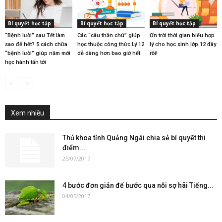
Bí quyết học tập
Bí quyết học tập
Bí quyết học tập
“Bệnh lười” sau Tết làm
Các “câu thần chú” giúp
Ơn trời thời gian biểu hợp
sao để hết? 5 cách chữa
học thuộc công thức Lý 12
lý cho học sinh lớp 12 đây
“bệnh lười” giúp năm mới
dễ dàng hơn bao giờ hết
rồi!
học hành tấn tới
Xem nhiều
Thủ khoa tỉnh Quảng Ngãi chia sẻ bí quyết thi
điểm...
25/07/2017
4 bước đơn giản để bước qua nỗi sợ hãi Tiếng...
04/05/2017