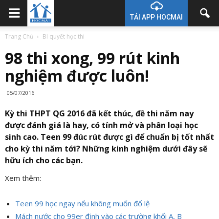
TẢI APP HOCMAI
Trang Chủ
Bí quyết học thi
98 thi xong, 99 rút kinh
nghiệm được luôn!
05/07/2016
Kỳ thi THPT QG 2016 đã kết thúc, đề thi năm nay
được đánh giá là hay, có tính mở và phân loại học
sinh cao. Teen 99 đúc rút được gì để chuẩn bị tốt nhất
cho kỳ thi năm tới? Những kinh nghiệm dưới đây sẽ
hữu ích cho các bạn.
Xem thêm:
Teen 99 học ngay nếu không muốn đổ lệ
Mách nước cho 99er định vào các trường khối A, B