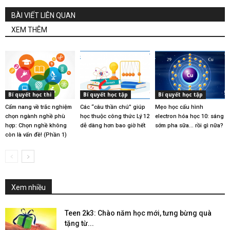
BÀI VIẾT LIÊN QUAN
XEM THÊM
Bí quyết học thi
Bí quyết học tập
Bí quyết học tập
Cẩm nang về trắc nghiệm
Các “câu thần chú” giúp
Mẹo học cấu hình
chọn ngành nghề phù
học thuộc công thức Lý 12
electron hóa học 10: sáng
hợp: Chọn nghề không
dễ dàng hơn bao giờ hết
sớm pha sữa… rồi gì nữa?
còn là vấn đề! (Phần 1)
Xem nhiều
Teen 2k3: Chào năm học mới, tưng bừng quà
tặng từ...