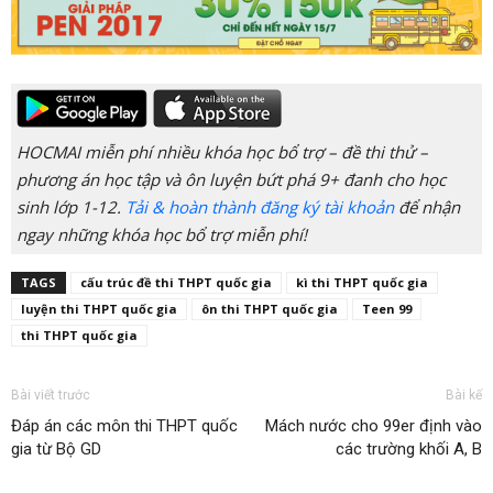
HOCMAI miễn phí nhiều khóa học bổ trợ – đề thi thử –
phương án học tập và ôn luyện bứt phá 9+ đanh cho học
sinh lớp 1-12.
Tải & hoàn thành đăng ký tài khoản
để nhận
ngay những khóa học bổ trợ miễn phí!
TAGS
cấu trúc đề thi THPT quốc gia
kì thi THPT quốc gia
luyện thi THPT quốc gia
ôn thi THPT quốc gia
Teen 99
thi THPT quốc gia
Bài viết trước
Bài kế
Đáp án các môn thi THPT quốc
Mách nước cho 99er định vào
gia từ Bộ GD
các trường khối A, B