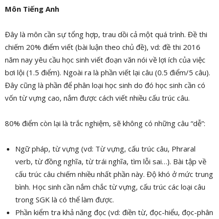
Môn Tiếng Anh
Đây là môn cần sự tổng hợp, trau dồi cả một quá trình. Đề thi
chiếm 20% điểm viết (bài luận theo chủ đề), vd: đề thi 2016
năm nay yêu cầu học sinh viết đoạn văn nói về lợi ích của việc
bơi lội (1.5 điểm). Ngoài ra là phần viết lại câu (0.5 điểm/5 câu).
Đây cũng là phần để phân loại học sinh do đó học sinh cần có
vốn từ vựng cao, nắm được cách viết nhiều cấu trúc câu.
80% điểm còn lại là trắc nghiệm, sẽ không có những câu “dễ”:
Ngữ pháp, từ vựng (vd: Từ vựng, cấu trúc câu, Phraral
verb, từ đồng nghĩa, từ trái nghĩa, tìm lỗi sai…). Bài tập về
cấu trúc câu chiếm nhiều nhất phần này. Độ khó ở mức trung
bình. Học sinh cần nắm chắc từ vựng, cấu trúc các loại câu
trong SGK là có thể làm được.
Phần kiểm tra khả năng đọc (vd: điền từ, đọc-hiểu, đọc-phân