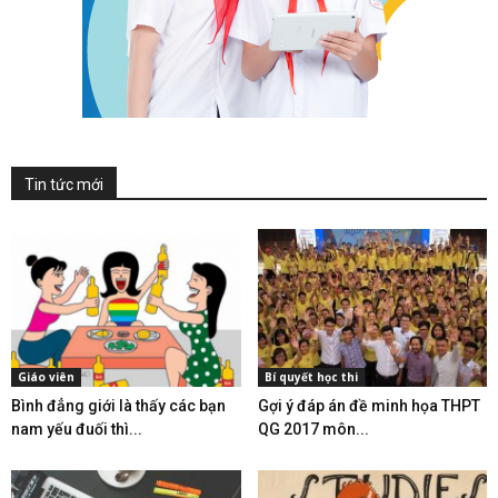
Tin tức mới
Giáo viên
Bí quyết học thi
Bình đẳng giới là thấy các bạn
Gợi ý đáp án đề minh họa THPT
nam yếu đuối thì...
QG 2017 môn...