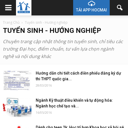
TẢI APP HOCMAI
Trang Chủ
Tuyển sinh - Hướng nghiệp
TUYỂN SINH - HƯỚNG NGHIỆP
Chuyên trang cập nhật thông tin tuyển sinh, chỉ tiêu các
trường Đại học, điểm chuẩn, tư vấn lựa chọn ngành
nghề và nội dung khác
Hướng dẫn chi tiết cách điền phiếu đăng ký dự
thi THPT quốc gia...
28/03/2016
Ngành Kỹ thuật điều khiển và tự động hóa:
Ngành học chế tạo và...
16/05/2016
Dành cho teen 2k: Học tổ hợp Khoa học xã hội sẽ