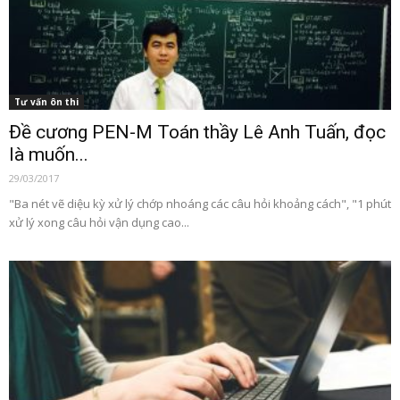
Tư vấn ôn thi
Đề cương PEN-M Toán thầy Lê Anh Tuấn, đọc
là muốn...
29/03/2017
"Ba nét vẽ diệu kỳ xử lý chớp nhoáng các câu hỏi khoảng cách", "1 phút
xử lý xong câu hỏi vận dụng cao...