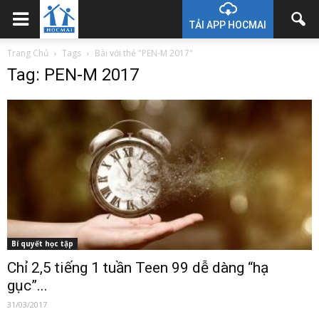
TẢI APP HOCMAI
Trang Chủ
Tags
Bài với thẻ "PEN-M 2017"
Tag: PEN-M 2017
Bí quyết học tập
Chỉ 2,5 tiếng 1 tuần Teen 99 dễ dàng “hạ
gục”...
31/03/2017