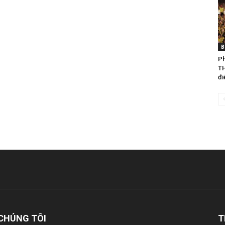
B
Ph
TH
đi
CHÚNG TÔI
T