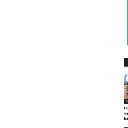
S
HO
sá
hà