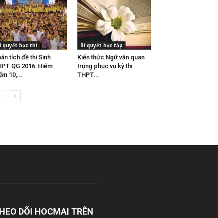
í quyết học thi
Bí quyết học tập
ân tích đề thi Sinh
Kiến thức Ngữ văn quan
PT QG 2016: Hiếm
trọng phục vụ kỳ thi
ểm 10,...
THPT...
HEO DÕI HOCMAI TRÊN