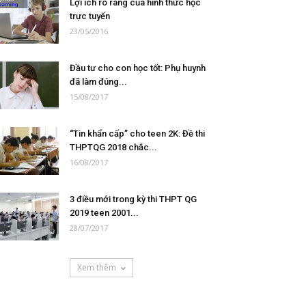
Lợi ích rõ ràng của hình thức học
trực tuyến
23/05/2016
Đầu tư cho con học tốt: Phụ huynh
đã làm đúng...
15/08/2017
“Tin khẩn cấp” cho teen 2K: Đề thi
THPTQG 2018 chắc...
16/08/2017
3 điều mới trong kỳ thi THPT QG
2019 teen 2001...
28/07/2017
Xem thêm