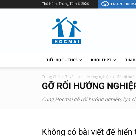
Thứ Năm, Tháng Tám 6, 2026
TẢI APP HOCMA
TIỂU HỌC – THCS
KHỐI THPT
TIN 
Trang Chủ
Tuyển sinh - Hướng nghiệp
Gỡ rối hướ
GỠ RỐI HƯỚNG NGHIỆ
Cùng Hocmai gỡ rối hướng nghiệp, lựa 
Không có bài viết để hiển 