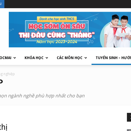
I
HOCMAI
KHÓA HỌC
CÁC MÔN HỌC
TUYỂN SINH – HƯỚ
ng nghiệp
P
chọn ngành nghề phù hợp nhất cho bạn
thị