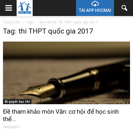
TẢI APP HOCMAI
Trang Chủ
Tags
Bài với thẻ "thi THPT quốc gia 2017"
Tag: thi THPT quốc gia 2017
Bí quyết học thi
Đề tham khảo môn Văn: cơ hội để học sinh
thể...
16/05/2017