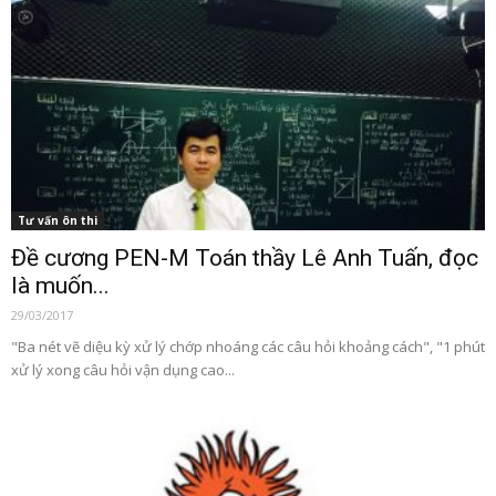
Tư vấn ôn thi
Đề cương PEN-M Toán thầy Lê Anh Tuấn, đọc
là muốn...
29/03/2017
"Ba nét vẽ diệu kỳ xử lý chớp nhoáng các câu hỏi khoảng cách", "1 phút
xử lý xong câu hỏi vận dụng cao...